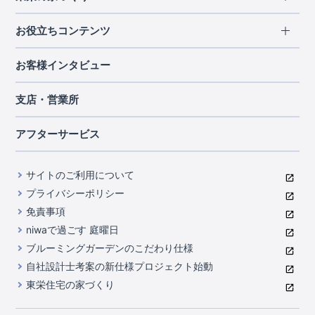
北海道・東北
長期優良住宅
お役立ちコンテンツ
北海道
宮城県
福島県
住宅性能評価書
関東
ご契約までの道のり
お客様インタビュー
茨城県
栃木県
群馬県
埼玉県
ブルーミングガーデンは地震につよい<地盤編>
現地見学ガイド
千葉県
東京都
神奈川県
支店・営業所
ブルーミングガーデンは地震につよい<建物編>
住宅にまつわるコラム
中部
室内空間を快適に保つ断熱性能
アフターサービス
ご紹介制度のご案内
山梨県
静岡県
愛知県
コストパフォーマンスに自信
関西
よくあるご質問
サイトのご利用について
充実のアフターサポート
滋賀県
京都府
大阪府
兵庫県
東栄INDEX（用語集）
プライバシーポリシー
奈良県
第三者評価によるお墨付き
免責事項
中国・四国
niwaで過ごす 庭曜日
家づくりのプロにも選ばれるブルーミングガーデン
岡山県
広島県
ブルーミングガーデンのこだわり仕様
住んでみるとじわじわ伝わる暮らしやすさへのこだわり
自社設計士考案の新仕様プロジェクト始動
九州・沖縄
東栄住宅の家づくり
自社一貫体制
福岡県
熊本県
沖縄県