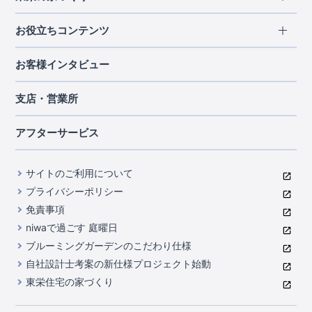
北海道・東北
長期優良住宅
お役立ちコンテンツ
北海道
宮城県
福島県
住宅性能評価書
関東
ご契約までの道のり
お客様インタビュー
茨城県
栃木県
群馬県
埼玉県
ブルーミングガーデンは地震につよい<地盤編>
現地見学ガイド
千葉県
東京都
神奈川県
支店・営業所
ブルーミングガーデンは地震につよい<建物編>
住宅にまつわるコラム
中部
室内空間を快適に保つ断熱性能
アフターサービス
ご紹介制度のご案内
山梨県
静岡県
愛知県
コストパフォーマンスに自信
関西
よくあるご質問
サイトのご利用について
充実のアフターサポート
滋賀県
京都府
大阪府
兵庫県
東栄INDEX（用語集）
プライバシーポリシー
奈良県
第三者評価によるお墨付き
免責事項
中国・四国
niwaで過ごす 庭曜日
家づくりのプロにも選ばれるブルーミングガーデン
岡山県
広島県
ブルーミングガーデンのこだわり仕様
住んでみるとじわじわ伝わる暮らしやすさへのこだわり
自社設計士考案の新仕様プロジェクト始動
九州・沖縄
東栄住宅の家づくり
自社一貫体制
福岡県
熊本県
沖縄県