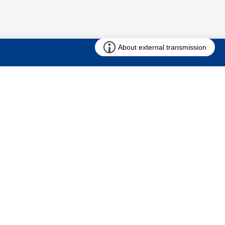
お問い合わせ
求む!! 建売用地
仲介会社様専用ページ