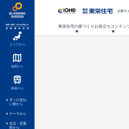
企業サ
東栄住宅の家づくり
お役立ちコンテン
地震に強い東栄住宅！ブルーミングガーデンは全棟住宅性能評価最高等級を取得！
「暮らしを豊かに」「帰ってきたくなる家」「お家時間を充実させたい」その想いから自社の設計士がお客様のニーズを反映した住み心地の良い新たな仕様を定期的にお届けしていきます。
設計から完成まで、国が定めた第三者機関が住宅性能を評価します
不動産（新築一戸建て・土地・条件付売地）購入は、各種手続きや見慣れない言葉などがたくさんあります。そんな不安もスッキリ解消！
東栄住宅に関する大切なキーワードの意味を一覧から見ることができます。
自社設計士考案の新仕様プロジェクト始動！
揺れに耐えるだけではなく、揺れ自体を低減し
ブルーミングガーデンは全棟住宅性能表示制度
家づくりのプロである業者さん、内情を知り尽くした東栄住宅の社員にも
現地見学するとメリットいっぱい！気になる物
家づくりのプロにも選ばれています
もっと暮らし快適プロジェクト
エリアから
地図から
路線から
月々の支払
い額から
テーマから
支店・営業
所から