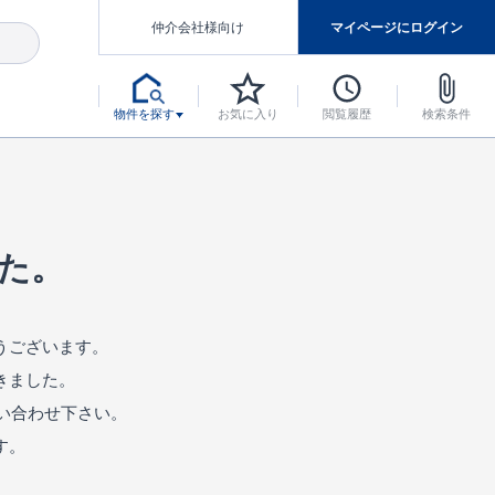
仲介会社様向け
マイページにログイン
物件を探す
お気に入り
閲覧履歴
検索条件
アした認定住宅です。
マンスには自信があります。
デザインテイストごとにサブブランドを開設し、意匠性の高い住宅を、よりわかりやすく、手の届きやすい形でご提案していきます。
東栄住宅では、お引渡し後最大10回の無料定期点検と最大60年間の品質保証を実施しています。
当サイトについて、ブルーミングガーデンシリーズに関して、東栄ホームサービス株式会社について。
デザインで、分譲住宅を変えていく。
た。
うございます。
きました。
い合わせ下さい。
す。