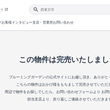
イト
ツ
お客様インタビュー
支店・営業所
お問い合わせ
てダメージを抑える制震技術。
4分野6項目で最高等級を取得！
ブルーミングガーデンは選ばれています。
件があったら行ってみよう！
ブルーミングガーデンは全棟で断熱等性能等級の「5」以上を標準取得しています。
東栄住宅では、地盤に特化した造成部門を社内に設置しお客様が安心して暮らせる土地をご提供するために、様々な取り組みを行っています。
声を大きくしてお伝えすることではないけど、実際に住んでみるとわかってくる。ブルーミングガーデンがこだわる「暮らしやすさ」を少しだけご紹介。
住宅にまつわるコラム。エリアから、キーワードから検索ができます。
室内空間を快適に保つ断熱性能
｢良い家を作って、きちんと手入れをして、長く大切に使う｣ことを目的とした、国が定めた7つの技術基準をクリ
ここまでやって低価格。コストパフォー
東栄住宅の特徴のひとつが自社一貫体制。土地の仕入れからお客様のご入居まで、東栄住宅のスタッフが携わっています。
東栄住宅の『分譲住宅』、『注文住宅』をご紹介いただくことでご紹介者様・ご成約いただいたお客様双方に特典をお贈りします。
この物件は完売いたしまし
ブルーミングガーデンの公式サイトにお越し頂き、ありがと
こちらの物件はおかげ様をもちまして完売させていただ
周辺で物件をお探しでしたら、お問い合わせフォームより お問
担当支店より、折り返しご連絡させていただきま