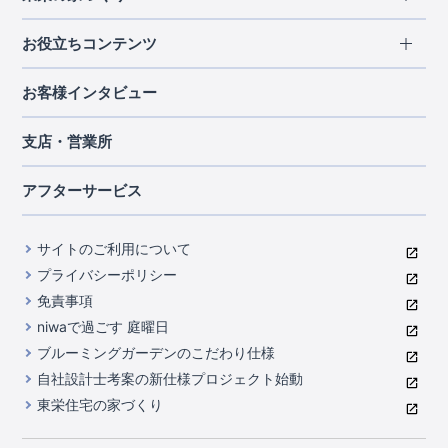
北海道・東北
長期優良住宅
お役立ちコンテンツ
北海道
宮城県
福島県
住宅性能評価書
関東
ご契約までの道のり
お客様インタビュー
茨城県
栃木県
群馬県
埼玉県
ブルーミングガーデンは地震につよい<地盤編>
現地見学ガイド
千葉県
東京都
神奈川県
支店・営業所
ブルーミングガーデンは地震につよい<建物編>
住宅にまつわるコラム
中部
室内空間を快適に保つ断熱性能
アフターサービス
ご紹介制度のご案内
山梨県
静岡県
愛知県
コストパフォーマンスに自信
関西
よくあるご質問
サイトのご利用について
充実のアフターサポート
滋賀県
京都府
大阪府
兵庫県
東栄INDEX（用語集）
プライバシーポリシー
奈良県
第三者評価によるお墨付き
免責事項
中国・四国
niwaで過ごす 庭曜日
家づくりのプロにも選ばれるブルーミングガーデン
岡山県
広島県
ブルーミングガーデンのこだわり仕様
住んでみるとじわじわ伝わる暮らしやすさへのこだわり
自社設計士考案の新仕様プロジェクト始動
九州・沖縄
東栄住宅の家づくり
自社一貫体制
福岡県
熊本県
沖縄県