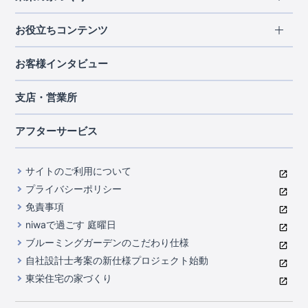
北海道・東北
長期優良住宅
お役立ちコンテンツ
北海道
宮城県
福島県
住宅性能評価書
関東
ご契約までの道のり
お客様インタビュー
茨城県
栃木県
群馬県
埼玉県
ブルーミングガーデンは地震につよい<地盤編>
現地見学ガイド
千葉県
東京都
神奈川県
支店・営業所
ブルーミングガーデンは地震につよい<建物編>
住宅にまつわるコラム
中部
室内空間を快適に保つ断熱性能
アフターサービス
ご紹介制度のご案内
山梨県
静岡県
愛知県
コストパフォーマンスに自信
関西
よくあるご質問
サイトのご利用について
充実のアフターサポート
滋賀県
京都府
大阪府
兵庫県
東栄INDEX（用語集）
プライバシーポリシー
奈良県
第三者評価によるお墨付き
免責事項
中国・四国
niwaで過ごす 庭曜日
家づくりのプロにも選ばれるブルーミングガーデン
岡山県
広島県
ブルーミングガーデンのこだわり仕様
住んでみるとじわじわ伝わる暮らしやすさへのこだわり
自社設計士考案の新仕様プロジェクト始動
九州・沖縄
東栄住宅の家づくり
自社一貫体制
福岡県
熊本県
沖縄県