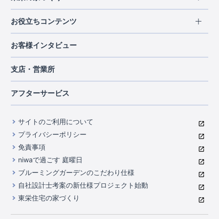
北海道・東北
長期優良住宅
お役立ちコンテンツ
北海道
宮城県
福島県
住宅性能評価書
関東
ご契約までの道のり
お客様インタビュー
茨城県
栃木県
群馬県
埼玉県
ブルーミングガーデンは地震につよい<地盤編>
現地見学ガイド
千葉県
東京都
神奈川県
支店・営業所
ブルーミングガーデンは地震につよい<建物編>
住宅にまつわるコラム
中部
室内空間を快適に保つ断熱性能
アフターサービス
ご紹介制度のご案内
山梨県
静岡県
愛知県
コストパフォーマンスに自信
関西
よくあるご質問
サイトのご利用について
充実のアフターサポート
滋賀県
京都府
大阪府
兵庫県
東栄INDEX（用語集）
プライバシーポリシー
奈良県
第三者評価によるお墨付き
免責事項
中国・四国
niwaで過ごす 庭曜日
家づくりのプロにも選ばれるブルーミングガーデン
岡山県
広島県
ブルーミングガーデンのこだわり仕様
住んでみるとじわじわ伝わる暮らしやすさへのこだわり
自社設計士考案の新仕様プロジェクト始動
九州・沖縄
東栄住宅の家づくり
自社一貫体制
福岡県
熊本県
沖縄県