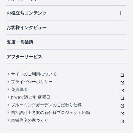
北海道・東北
長期優良住宅
お役立ちコンテンツ
北海道
宮城県
福島県
住宅性能評価書
関東
ご契約までの道のり
お客様インタビュー
茨城県
栃木県
群馬県
埼玉県
ブルーミングガーデンは地震につよい<地盤編>
現地見学ガイド
千葉県
東京都
神奈川県
支店・営業所
ブルーミングガーデンは地震につよい<建物編>
住宅にまつわるコラム
中部
室内空間を快適に保つ断熱性能
アフターサービス
ご紹介制度のご案内
山梨県
静岡県
愛知県
コストパフォーマンスに自信
関西
よくあるご質問
サイトのご利用について
充実のアフターサポート
滋賀県
京都府
大阪府
兵庫県
東栄INDEX（用語集）
プライバシーポリシー
奈良県
第三者評価によるお墨付き
免責事項
中国・四国
niwaで過ごす 庭曜日
家づくりのプロにも選ばれるブルーミングガーデン
岡山県
広島県
ブルーミングガーデンのこだわり仕様
住んでみるとじわじわ伝わる暮らしやすさへのこだわり
自社設計士考案の新仕様プロジェクト始動
九州・沖縄
東栄住宅の家づくり
自社一貫体制
福岡県
熊本県
沖縄県