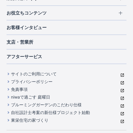
北海道・東北
長期優良住宅
お役立ちコンテンツ
北海道
宮城県
福島県
住宅性能評価書
関東
ご契約までの道のり
お客様インタビュー
茨城県
栃木県
群馬県
埼玉県
ブルーミングガーデンは地震につよい<地盤編>
現地見学ガイド
千葉県
東京都
神奈川県
支店・営業所
ブルーミングガーデンは地震につよい<建物編>
住宅にまつわるコラム
中部
室内空間を快適に保つ断熱性能
アフターサービス
ご紹介制度のご案内
山梨県
静岡県
愛知県
コストパフォーマンスに自信
関西
よくあるご質問
サイトのご利用について
充実のアフターサポート
滋賀県
京都府
大阪府
兵庫県
東栄INDEX（用語集）
プライバシーポリシー
奈良県
第三者評価によるお墨付き
免責事項
中国・四国
niwaで過ごす 庭曜日
家づくりのプロにも選ばれるブルーミングガーデン
岡山県
広島県
ブルーミングガーデンのこだわり仕様
住んでみるとじわじわ伝わる暮らしやすさへのこだわり
自社設計士考案の新仕様プロジェクト始動
九州・沖縄
東栄住宅の家づくり
自社一貫体制
福岡県
熊本県
沖縄県