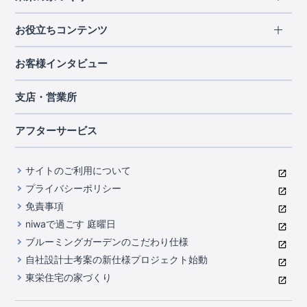
北海道・東北
長期優良住宅
お役立ちコンテンツ
北海道
宮城県
福島県
住宅性能評価書
関東
ご契約までの道のり
お客様インタビュー
茨城県
栃木県
群馬県
埼玉県
ブルーミングガーデンは地震につよい<地盤編>
現地見学ガイド
千葉県
東京都
神奈川県
支店・営業所
ブルーミングガーデンは地震につよい<建物編>
住宅にまつわるコラム
中部
室内空間を快適に保つ断熱性能
アフターサービス
ご紹介制度のご案内
山梨県
静岡県
愛知県
コストパフォーマンスに自信
関西
よくあるご質問
サイトのご利用について
充実のアフターサポート
滋賀県
京都府
大阪府
兵庫県
東栄INDEX（用語集）
プライバシーポリシー
奈良県
第三者評価によるお墨付き
免責事項
中国・四国
niwaで過ごす 庭曜日
家づくりのプロにも選ばれるブルーミングガーデン
岡山県
広島県
ブルーミングガーデンのこだわり仕様
住んでみるとじわじわ伝わる暮らしやすさへのこだわり
自社設計士考案の新仕様プロジェクト始動
九州・沖縄
東栄住宅の家づくり
自社一貫体制
福岡県
熊本県
沖縄県