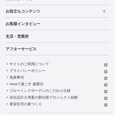
北海道・東北
長期優良住宅
お役立ちコンテンツ
北海道
宮城県
福島県
住宅性能評価書
関東
ご契約までの道のり
お客様インタビュー
茨城県
栃木県
群馬県
埼玉県
ブルーミングガーデンは地震につよい<地盤編>
現地見学ガイド
千葉県
東京都
神奈川県
支店・営業所
ブルーミングガーデンは地震につよい<建物編>
住宅にまつわるコラム
中部
室内空間を快適に保つ断熱性能
アフターサービス
ご紹介制度のご案内
山梨県
静岡県
愛知県
コストパフォーマンスに自信
関西
よくあるご質問
サイトのご利用について
充実のアフターサポート
滋賀県
京都府
大阪府
兵庫県
東栄INDEX（用語集）
プライバシーポリシー
奈良県
第三者評価によるお墨付き
免責事項
中国・四国
niwaで過ごす 庭曜日
家づくりのプロにも選ばれるブルーミングガーデン
岡山県
広島県
ブルーミングガーデンのこだわり仕様
住んでみるとじわじわ伝わる暮らしやすさへのこだわり
自社設計士考案の新仕様プロジェクト始動
九州・沖縄
東栄住宅の家づくり
自社一貫体制
福岡県
熊本県
沖縄県