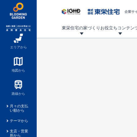
企業サ
東栄住宅の家づくり
お役立ちコンテン
地震に強い東栄住宅！ブルーミングガーデンは全棟住宅性能評価最高等級を取得！
「暮らしを豊かに」「帰ってきたくなる家」「お家時間を充実させたい」その想いから自社の設計士がお客様のニーズを反映した住み心地の良い新たな仕様を定期的にお届けしていきます。
設計から完成まで、国が定めた第三者機関が住宅性能を評価します
不動産（新築一戸建て・土地・条件付売地）購入は、各種手続きや見慣れない言葉などがたくさんあります。そんな不安もスッキリ解消！
東栄住宅に関する大切なキーワードの意味を一覧から見ることができます。
自社設計士考案の新仕様プロジェクト始動！
揺れに耐えるだけではなく、揺れ自体を低減し
ブルーミングガーデンは全棟住宅性能表示制度
家づくりのプロである業者さん、内情を知り尽くした東栄住宅の社員にも
現地見学するとメリットいっぱい！気になる物
家づくりのプロにも選ばれています
もっと暮らし快適プロジェクト
エリアから
地図から
路線から
月々の支払
い額から
テーマから
支店・営業
所から