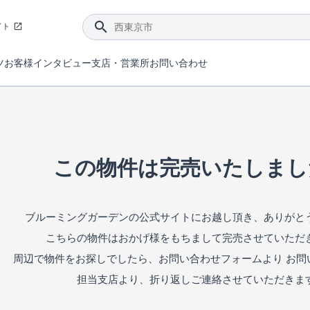
イト
ツ
お客様インタビュー
支店・営業所
お問い合わせ
てダメージを抑える制震技術。
4分野6項目で最高等級を取得！
ブルーミングガーデンは選ばれています。
件があったら行ってみよう！
ブルーミングガーデンは全棟で断熱等性能等級の「5」以上を標準取得しています。
東栄住宅では、地盤に特化した造成部門を社内に設置しお客様が安心して暮らせる土地をご提供するために、様々な取り組みを行っています。
声を大きくしてお伝えすることではないけど、実際に住んでみるとわかってくる。ブルーミングガーデンがこだわる「暮らしやすさ」を少しだけご紹介。
住宅にまつわるコラム。エリアから、キーワードから検索ができます。
室内空間を快適に保つ断熱性能
｢良い家を作って、きちんと手入れをして、長く大切に使う｣ことを目的とした、国が定めた7つの技術基準をクリ
ここまでやって低価格。コストパフォー
東栄住宅の特徴のひとつが自社一貫体制。土地の仕入れからお客様のご入居まで、東栄住宅のスタッフが携わっています。
東栄住宅の『分譲住宅』、『注文住宅』をご紹介いただくことでご紹介者様・ご成約いただいたお客様双方に特典をお贈りします。
この物件は完売いたしまし
ブルーミングガーデンの公式サイトにお越し頂き、ありがと
こちらの物件はおかげ様をもちまして完売させていただ
周辺で物件をお探しでしたら、お問い合わせフォームより お問
担当支店より、折り返しご連絡させていただきま