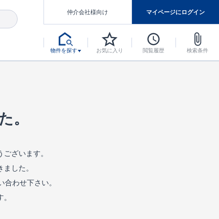
仲介会社様向け
マイページにログイン
物件を探す
お気に入り
閲覧履歴
検索条件
アした認定住宅です。
マンスには自信があります。
デザインテイストごとにサブブランドを開設し、意匠性の高い住宅を、よりわかりやすく、手の届きやすい形でご提案していきます。
東栄住宅では、お引渡し後最大10回の無料定期点検と最大60年間の品質保証を実施しています。
当サイトについて、ブルーミングガーデンシリーズに関して、東栄ホームサービス株式会社について。
デザインで、分譲住宅を変えていく。
た。
うございます。
きました。
い合わせ下さい。
す。