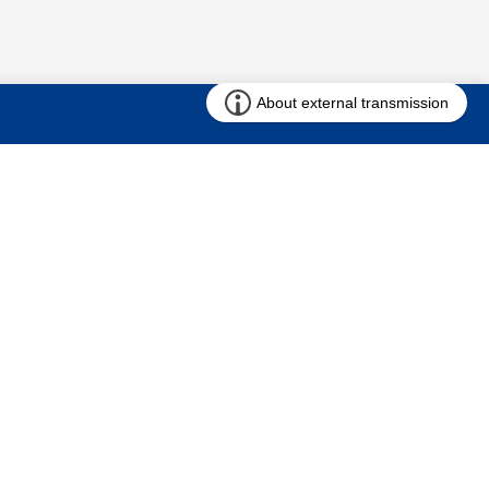
お問い合わせ
求む!! 建売用地
仲介会社様専用ページ