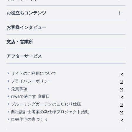
北海道・東北
長期優良住宅
お役立ちコンテンツ
北海道
宮城県
福島県
住宅性能評価書
関東
ご契約までの道のり
お客様インタビュー
茨城県
栃木県
群馬県
埼玉県
ブルーミングガーデンは地震につよい<地盤編>
現地見学ガイド
千葉県
東京都
神奈川県
支店・営業所
ブルーミングガーデンは地震につよい<建物編>
住宅にまつわるコラム
中部
室内空間を快適に保つ断熱性能
アフターサービス
ご紹介制度のご案内
山梨県
静岡県
愛知県
コストパフォーマンスに自信
関西
よくあるご質問
サイトのご利用について
充実のアフターサポート
滋賀県
京都府
大阪府
兵庫県
東栄INDEX（用語集）
プライバシーポリシー
奈良県
第三者評価によるお墨付き
免責事項
中国・四国
niwaで過ごす 庭曜日
家づくりのプロにも選ばれるブルーミングガーデン
岡山県
広島県
ブルーミングガーデンのこだわり仕様
住んでみるとじわじわ伝わる暮らしやすさへのこだわり
自社設計士考案の新仕様プロジェクト始動
九州・沖縄
東栄住宅の家づくり
自社一貫体制
福岡県
熊本県
沖縄県