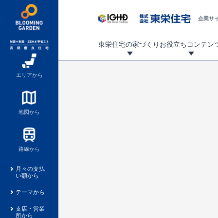
企業サ
東栄住宅の家づくり
お役立ちコンテン
地震に強い東栄住宅！ブルーミングガーデンは全棟住宅性能評価最高等級を取得！
「暮らしを豊かに」「帰ってきたくなる家」「お家時間を充実させたい」その想いから自社の設計士がお客様のニーズを反映した住み心地の良い新たな仕様を定期的にお届けしていきます。
設計から完成まで、国が定めた第三者機関が住宅性能を評価します
不動産（新築一戸建て・土地・条件付売地）購入は、各種手続きや見慣れない言葉などがたくさんあります。そんな不安もスッキリ解消！
東栄住宅に関する大切なキーワードの意味を一覧から見ることができます。
自社設計士考案の新仕様プロジェクト始動！
揺れに耐えるだけではなく、揺れ自体を低減し
ブルーミングガーデンは全棟住宅性能表示制度
家づくりのプロである業者さん、内情を知り尽くした東栄住宅の社員にも
現地見学するとメリットいっぱい！気になる物
家づくりのプロにも選ばれています
もっと暮らし快適プロジェクト
エリアから
地図から
路線から
月々の支払
い額から
テーマから
支店・営業
所から