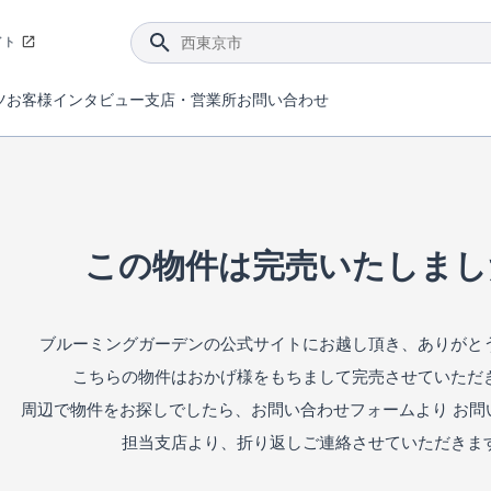
イト
ツ
お客様インタビュー
支店・営業所
お問い合わせ
てダメージを抑える制震技術。
4分野6項目で最高等級を取得！
ブルーミングガーデンは選ばれています。
件があったら行ってみよう！
ブルーミングガーデンは全棟で断熱等性能等級の「5」以上を標準取得しています。
東栄住宅では、地盤に特化した造成部門を社内に設置しお客様が安心して暮らせる土地をご提供するために、様々な取り組みを行っています。
声を大きくしてお伝えすることではないけど、実際に住んでみるとわかってくる。ブルーミングガーデンがこだわる「暮らしやすさ」を少しだけご紹介。
住宅にまつわるコラム。エリアから、キーワードから検索ができます。
室内空間を快適に保つ断熱性能
｢良い家を作って、きちんと手入れをして、長く大切に使う｣ことを目的とした、国が定めた7つの技術基準をクリ
ここまでやって低価格。コストパフォー
東栄住宅の特徴のひとつが自社一貫体制。土地の仕入れからお客様のご入居まで、東栄住宅のスタッフが携わっています。
東栄住宅の『分譲住宅』、『注文住宅』をご紹介いただくことでご紹介者様・ご成約いただいたお客様双方に特典をお贈りします。
この物件は完売いたしまし
ブルーミングガーデンの公式サイトにお越し頂き、ありがと
こちらの物件はおかげ様をもちまして完売させていただ
周辺で物件をお探しでしたら、お問い合わせフォームより お問
担当支店より、折り返しご連絡させていただきま