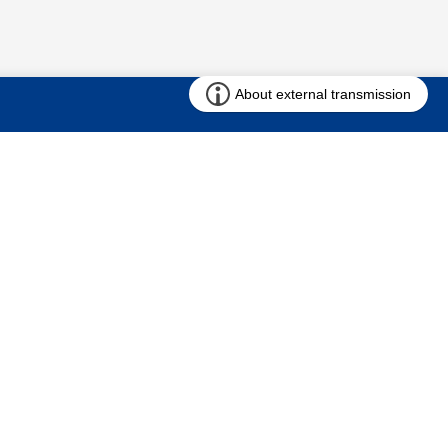
お問い合わせ
求む!! 建売用地
仲介会社様専用ページ