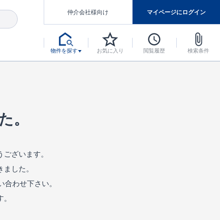
仲介会社様向け
マイページにログイン
物件を探す
お気に入り
閲覧履歴
検索条件
アした認定住宅です。
マンスには自信があります。
デザインテイストごとにサブブランドを開設し、意匠性の高い住宅を、よりわかりやすく、手の届きやすい形でご提案していきます。
東栄住宅では、お引渡し後最大10回の無料定期点検と最大60年間の品質保証を実施しています。
当サイトについて、ブルーミングガーデンシリーズに関して、東栄ホームサービス株式会社について。
デザインで、分譲住宅を変えていく。
た。
うございます。
きました。
い合わせ下さい。
す。