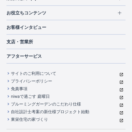
北海道・東北
長期優良住宅
お役立ちコンテンツ
北海道
宮城県
福島県
住宅性能評価書
関東
ご契約までの道のり
お客様インタビュー
茨城県
栃木県
群馬県
埼玉県
ブルーミングガーデンは地震につよい<地盤編>
現地見学ガイド
千葉県
東京都
神奈川県
支店・営業所
ブルーミングガーデンは地震につよい<建物編>
住宅にまつわるコラム
中部
室内空間を快適に保つ断熱性能
アフターサービス
ご紹介制度のご案内
山梨県
静岡県
愛知県
コストパフォーマンスに自信
関西
よくあるご質問
サイトのご利用について
充実のアフターサポート
滋賀県
京都府
大阪府
兵庫県
東栄INDEX（用語集）
プライバシーポリシー
奈良県
第三者評価によるお墨付き
免責事項
中国・四国
niwaで過ごす 庭曜日
家づくりのプロにも選ばれるブルーミングガーデン
岡山県
広島県
ブルーミングガーデンのこだわり仕様
住んでみるとじわじわ伝わる暮らしやすさへのこだわり
自社設計士考案の新仕様プロジェクト始動
九州・沖縄
東栄住宅の家づくり
自社一貫体制
福岡県
熊本県
沖縄県