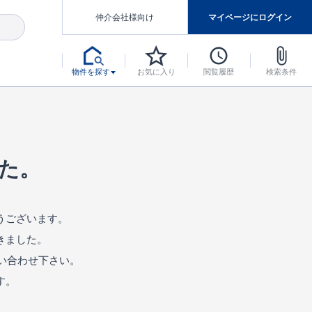
仲介会社様向け
マイページにログイン
物件を探す
お気に入り
閲覧履歴
検索条件
アした認定住宅です。
マンスには自信があります。
デザインテイストごとにサブブランドを開設し、意匠性の高い住宅を、よりわかりやすく、手の届きやすい形でご提案していきます。
東栄住宅では、お引渡し後最大10回の無料定期点検と最大60年間の品質保証を実施しています。
当サイトについて、ブルーミングガーデンシリーズに関して、東栄ホームサービス株式会社について。
デザインで、分譲住宅を変えていく。
た。
うございます。
きました。
い合わせ下さい。
す。