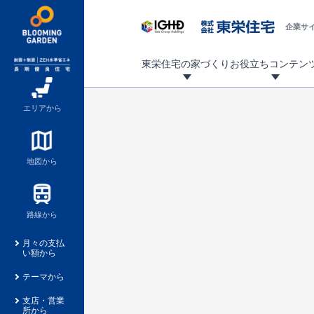
企業サ
東栄住宅の家づくり
お役立ちコンテン
地震に強い東栄住宅！ブルーミングガーデンは全棟住宅性能評価最高等級を取得！
「暮らしを豊かに」「帰ってきたくなる家」「お家時間を充実させたい」その想いから自社の設計士がお客様のニーズを反映した住み心地の良い新たな仕様を定期的にお届けしていきます。
設計から完成まで、国が定めた第三者機関が住宅性能を評価します
不動産（新築一戸建て・土地・条件付売地）購入は、各種手続きや見慣れない言葉などがたくさんあります。そんな不安もスッキリ解消！
東栄住宅に関する大切なキーワードの意味を一覧から見ることができます。
自社設計士考案の新仕様プロジェクト始動！
揺れに耐えるだけではなく、揺れ自体を低減し
ブルーミングガーデンは全棟住宅性能表示制度
家づくりのプロである業者さん、内情を知り尽くした東栄住宅の社員にも
現地見学するとメリットいっぱい！気になる物
家づくりのプロにも選ばれています
もっと暮らし快適プロジェクト
エリアから
地図から
路線から
月々の支払
い額から
テーマから
支店・営業
所から