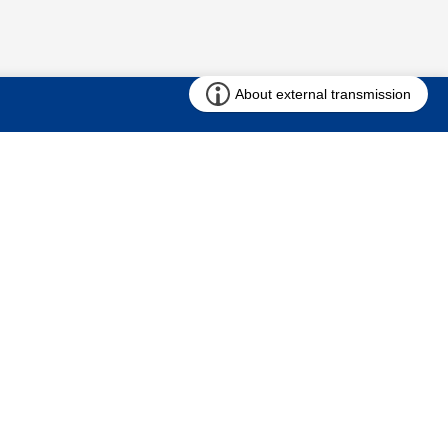
お問い合わせ
求む!! 建売用地
仲介会社様専用ページ