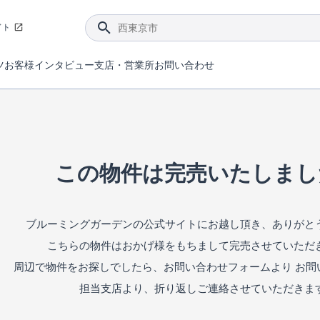
イト
ツ
お客様インタビュー
支店・営業所
お問い合わせ
てダメージを抑える制震技術。
4分野6項目で最高等級を取得！
ブルーミングガーデンは選ばれています。
件があったら行ってみよう！
ブルーミングガーデンは全棟で断熱等性能等級の「5」以上を標準取得しています。
東栄住宅では、地盤に特化した造成部門を社内に設置しお客様が安心して暮らせる土地をご提供するために、様々な取り組みを行っています。
声を大きくしてお伝えすることではないけど、実際に住んでみるとわかってくる。ブルーミングガーデンがこだわる「暮らしやすさ」を少しだけご紹介。
住宅にまつわるコラム。エリアから、キーワードから検索ができます。
室内空間を快適に保つ断熱性能
｢良い家を作って、きちんと手入れをして、長く大切に使う｣ことを目的とした、国が定めた7つの技術基準をクリ
ここまでやって低価格。コストパフォー
東栄住宅の特徴のひとつが自社一貫体制。土地の仕入れからお客様のご入居まで、東栄住宅のスタッフが携わっています。
東栄住宅の『分譲住宅』、『注文住宅』をご紹介いただくことでご紹介者様・ご成約いただいたお客様双方に特典をお贈りします。
この物件は完売いたしまし
ブルーミングガーデンの公式サイトにお越し頂き、ありがと
こちらの物件はおかげ様をもちまして完売させていただ
周辺で物件をお探しでしたら、お問い合わせフォームより お問
担当支店より、折り返しご連絡させていただきま