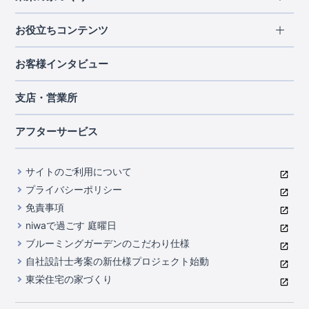
北海道・東北
長期優良住宅
お役立ちコンテンツ
北海道
宮城県
福島県
住宅性能評価書
関東
ご契約までの道のり
お客様インタビュー
茨城県
栃木県
群馬県
埼玉県
ブルーミングガーデンは地震につよい<地盤編>
現地見学ガイド
千葉県
東京都
神奈川県
支店・営業所
ブルーミングガーデンは地震につよい<建物編>
住宅にまつわるコラム
中部
室内空間を快適に保つ断熱性能
アフターサービス
ご紹介制度のご案内
山梨県
静岡県
愛知県
コストパフォーマンスに自信
関西
よくあるご質問
サイトのご利用について
充実のアフターサポート
滋賀県
京都府
大阪府
兵庫県
東栄INDEX（用語集）
プライバシーポリシー
奈良県
第三者評価によるお墨付き
免責事項
中国・四国
niwaで過ごす 庭曜日
家づくりのプロにも選ばれるブルーミングガーデン
岡山県
広島県
ブルーミングガーデンのこだわり仕様
住んでみるとじわじわ伝わる暮らしやすさへのこだわり
自社設計士考案の新仕様プロジェクト始動
九州・沖縄
東栄住宅の家づくり
自社一貫体制
福岡県
熊本県
沖縄県