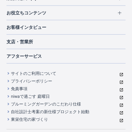
北海道・東北
長期優良住宅
お役立ちコンテンツ
北海道
宮城県
福島県
住宅性能評価書
関東
ご契約までの道のり
お客様インタビュー
茨城県
栃木県
群馬県
埼玉県
ブルーミングガーデンは地震につよい<地盤編>
現地見学ガイド
千葉県
東京都
神奈川県
支店・営業所
ブルーミングガーデンは地震につよい<建物編>
住宅にまつわるコラム
中部
室内空間を快適に保つ断熱性能
アフターサービス
ご紹介制度のご案内
山梨県
静岡県
愛知県
コストパフォーマンスに自信
関西
よくあるご質問
サイトのご利用について
充実のアフターサポート
滋賀県
京都府
大阪府
兵庫県
東栄INDEX（用語集）
プライバシーポリシー
奈良県
第三者評価によるお墨付き
免責事項
中国・四国
niwaで過ごす 庭曜日
家づくりのプロにも選ばれるブルーミングガーデン
岡山県
広島県
ブルーミングガーデンのこだわり仕様
住んでみるとじわじわ伝わる暮らしやすさへのこだわり
自社設計士考案の新仕様プロジェクト始動
九州・沖縄
東栄住宅の家づくり
自社一貫体制
福岡県
熊本県
沖縄県