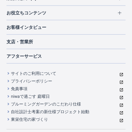
北海道・東北
長期優良住宅
お役立ちコンテンツ
北海道
宮城県
福島県
住宅性能評価書
関東
ご契約までの道のり
お客様インタビュー
茨城県
栃木県
群馬県
埼玉県
ブルーミングガーデンは地震につよい<地盤編>
現地見学ガイド
千葉県
東京都
神奈川県
支店・営業所
ブルーミングガーデンは地震につよい<建物編>
住宅にまつわるコラム
中部
室内空間を快適に保つ断熱性能
アフターサービス
ご紹介制度のご案内
山梨県
静岡県
愛知県
コストパフォーマンスに自信
関西
よくあるご質問
サイトのご利用について
充実のアフターサポート
滋賀県
京都府
大阪府
兵庫県
東栄INDEX（用語集）
プライバシーポリシー
奈良県
第三者評価によるお墨付き
免責事項
中国・四国
niwaで過ごす 庭曜日
家づくりのプロにも選ばれるブルーミングガーデン
岡山県
広島県
ブルーミングガーデンのこだわり仕様
住んでみるとじわじわ伝わる暮らしやすさへのこだわり
自社設計士考案の新仕様プロジェクト始動
九州・沖縄
東栄住宅の家づくり
自社一貫体制
福岡県
熊本県
沖縄県