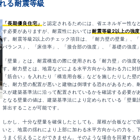
れる耐震等級
「長期優良住宅」
と認定されるためには、省エネルギー性な
す必要がありますが、耐震性においては
耐震等級2以上の強度
す。耐震等級2以上のチェック項目は、「耐力壁の壁量」、
バランス」、「床倍率」、「接合部の強度」、「基礎の強度
「壁量」とは、耐震構造の際に使用される「耐力壁」の強度
す。耐力壁とは、地震などによる水平方向から加わる力に対
「筋合い」を入れたり「構造用合板」などを施したりした壁
た、耐力壁の配置が悪いと建物は倒壊する恐れがあるため、
スが建築基準法に沿って配置されているかを確認する必要が
となる壁量の値は、建築基準法により定められている「壁量
算出することが可能です。
しかし、十分な壁量を確保したとしても、屋根が合板などで
いと、地震の揺れにより上部に加わる水平方向からの力を、
うまく伝えることができません。そのような場合を回避する