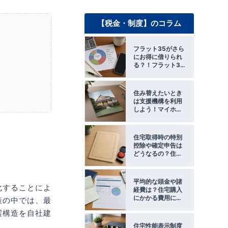
【税金・制度】のコラム
フラット35がさら
にお得に借りられ
る？！フラット35
子育て支援型・地
域活性化型につい
てご紹介します。
住み替えたいとき
は支援機構を利用
しよう！マイホー
ム借り上げ制度と
は
住宅取得時の特別
控除や確定申告は
どうなるの？住宅
取得にまつわる税
金の話
平均的な頭金や諸
化することによ
経費は？住宅購入
にかかる費用につ
策の中では、最
いて
震構造を自社建
住宅性能表示制度