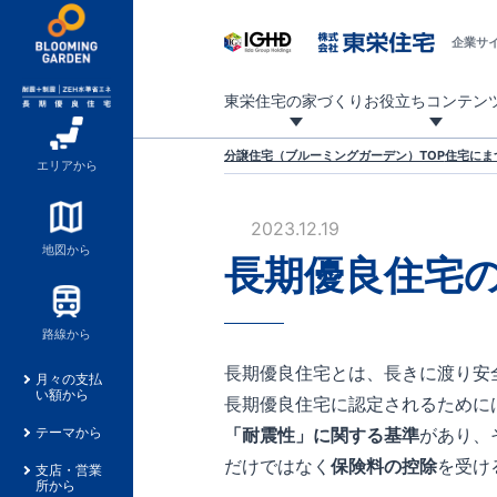
企業サ
東栄住宅の家づくり
お役立ちコンテン
地震に強い東栄住宅！ブルーミングガーデンは全棟住宅性能評価最高等級を取得！
「暮らしを豊かに」「帰ってきたくなる家」「お家時間を充実させたい」その想いから自社の設計士がお客様のニーズを反映した住み心地の良い新たな仕様を定期的にお届けしていきます。
設計から完成まで、国が定めた第三者機関が住宅性能を評価します
不動産（新築一戸建て・土地・条件付売地）購入は、各種手続きや見慣れない言葉などがたくさんあります。そんな不安もスッキリ解消！
東栄住宅に関する大切なキーワードの意味を一覧から見ることができます。
自社設計士考案の新仕様プロジェクト始動！
揺れに耐えるだけではなく、揺れ自体を低減し
ブルーミングガーデンは全棟住宅性能表示制度
家づくりのプロである業者さん、内情を知り尽くした東栄住宅の社員にも
現地見学するとメリットいっぱい！気になる物
家づくりのプロにも選ばれています
もっと暮らし快適プロジェクト
分譲住宅（ブルーミングガーデン）TOP
住宅にま
エリアから
2023.12.19
地図から
長期優良住宅
路線から
長期優良住宅とは、長きに渡り安
月々の支払
い額から
長期優良住宅に認定されるために
「耐震性」に関する基準
があり、
テーマから
だけではなく
保険料の控除
を受け
支店・営業
所から