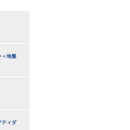
い＜地盤
】
フティダ