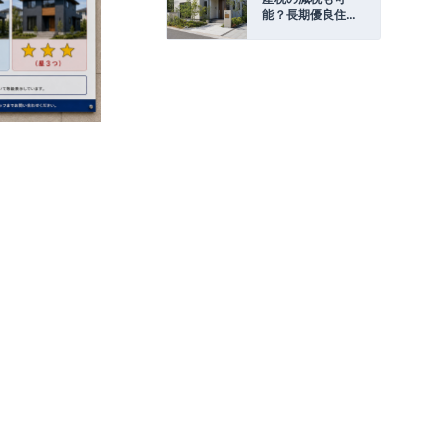
能？長期優良住宅
の減税・補助金制
度