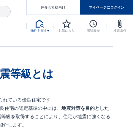
仲介会社様向け
マイページにログイン
物件を探す
お気に入り
閲覧履歴
検索条件
アした認定住宅です。
マンスには自信があります。
デザインテイストごとにサブブランドを開設し、意匠性の高い住宅を、よりわかりやすく、手の届きやすい形でご提案していきます。
東栄住宅では、お引渡し後最大10回の無料定期点検と最大60年間の品質保証を実施しています。
当サイトについて、ブルーミングガーデンシリーズに関して、東栄ホームサービス株式会社について。
デザインで、分譲住宅を変えていく。
震等級とは
られている優良住宅です。
優良住宅の認定基準の中には、
地震対策を目的とした
震等級を取得することにより、住宅が地震に強くなる
紹介します。