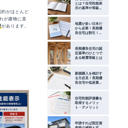
とは？住宅性能表
示の基準や等級、
制約がほとんど
費用について
れが建物に直
地震が多い日本だ
要
があります。
から必要！長期優
良住宅は割引！そ
んな地震保険とは
長期優良住宅の認
定基準のひとつで
ある耐震等級とは
新築購入を検討す
る方必見！長期優
良住宅や低炭素住
宅のための投資型
減税とは
住宅性能評価書を
取得するメリッ
ト・デメリット
申請すれば固定資
産税の減税も可