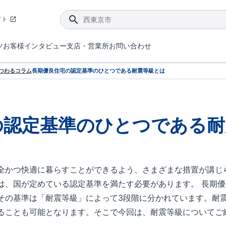
イト
ツ
お客様インタビュー
支店・営業所
お問い合わせ
てダメージを抑える制震技術。
4分野6項目で最高等級を取得！
ブルーミングガーデンは選ばれています。
件があったら行ってみよう！
ブルーミングガーデンは全棟で断熱等性能等級の「5」以上を標準取得しています。
東栄住宅では、地盤に特化した造成部門を社内に設置しお客様が安心して暮らせる土地をご提供するために、様々な取り組みを行っています。
声を大きくしてお伝えすることではないけど、実際に住んでみるとわかってくる。ブルーミングガーデンがこだわる「暮らしやすさ」を少しだけご紹介。
住宅にまつわるコラム。エリアから、キーワードから検索ができます。
室内空間を快適に保つ断熱性能
｢良い家を作って、きちんと手入れをして、長く大切に使う｣ことを目的とした、国が定めた7つの技術基準をクリ
ここまでやって低価格。コストパフォー
東栄住宅の特徴のひとつが自社一貫体制。土地の仕入れからお客様のご入居まで、東栄住宅のスタッフが携わっています。
東栄住宅の『分譲住宅』、『注文住宅』をご紹介いただくことでご紹介者様・ご成約いただいたお客様双方に特典をお贈りします。
つわるコラム
長期優良住宅の認定基準のひとつである耐震等級とは
の認定基準のひとつである耐
全かつ快適に暮らすことができるよう、さまざまな措置が講じ
は、国が定めている認定基準を満たす必要があります。 長期
その基準は「耐震等級」によって3段階に分かれています。耐
ることも可能となります。そこで今回は、耐震等級についてご