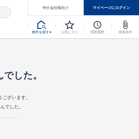
仲介会社様向け
マイページにログイン
物件を探す
お気に入り
閲覧履歴
検索条件
アした認定住宅です。
マンスには自信があります。
デザインテイストごとにサブブランドを開設し、意匠性の高い住宅を、よりわかりやすく、手の届きやすい形でご提案していきます。
東栄住宅では、お引渡し後最大10回の無料定期点検と最大60年間の品質保証を実施しています。
当サイトについて、ブルーミングガーデンシリーズに関して、東栄ホームサービス株式会社について。
デザインで、分譲住宅を変えていく。
んでした。
うございます。
せんでした。