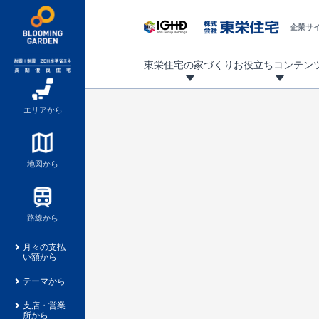
企業サ
東栄住宅の家づくり
お役立ちコンテン
地震に強い東栄住宅！ブルーミングガーデンは全棟住宅性能評価最高等級を取得！
「暮らしを豊かに」「帰ってきたくなる家」「お家時間を充実させたい」その想いから自社の設計士がお客様のニーズを反映した住み心地の良い新たな仕様を定期的にお届けしていきます。
設計から完成まで、国が定めた第三者機関が住宅性能を評価します
不動産（新築一戸建て・土地・条件付売地）購入は、各種手続きや見慣れない言葉などがたくさんあります。そんな不安もスッキリ解消！
東栄住宅に関する大切なキーワードの意味を一覧から見ることができます。
自社設計士考案の新仕様プロジェクト始動！
揺れに耐えるだけではなく、揺れ自体を低減し
ブルーミングガーデンは全棟住宅性能表示制度
家づくりのプロである業者さん、内情を知り尽くした東栄住宅の社員にも
現地見学するとメリットいっぱい！気になる物
家づくりのプロにも選ばれています
もっと暮らし快適プロジェクト
エリアから
地図から
路線から
月々の支払
い額から
テーマから
支店・営業
所から