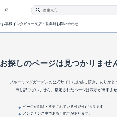
イト
ツ
お客様インタビュー
支店・営業所
お問い合わせ
てダメージを抑える制震技術。
4分野6項目で最高等級を取得！
ブルーミングガーデンは選ばれています。
件があったら行ってみよう！
ブルーミングガーデンは全棟で断熱等性能等級の「5」以上を標準取得しています。
東栄住宅では、地盤に特化した造成部門を社内に設置しお客様が安心して暮らせる土地をご提供するために、様々な取り組みを行っています。
声を大きくしてお伝えすることではないけど、実際に住んでみるとわかってくる。ブルーミングガーデンがこだわる「暮らしやすさ」を少しだけご紹介。
住宅にまつわるコラム。エリアから、キーワードから検索ができます。
室内空間を快適に保つ断熱性能
｢良い家を作って、きちんと手入れをして、長く大切に使う｣ことを目的とした、国が定めた7つの技術基準をクリ
ここまでやって低価格。コストパフォー
東栄住宅の特徴のひとつが自社一貫体制。土地の仕入れからお客様のご入居まで、東栄住宅のスタッフが携わっています。
東栄住宅の『分譲住宅』、『注文住宅』をご紹介いただくことでご紹介者様・ご成約いただいたお客様双方に特典をお贈りします。
お探しのページは見つかりませ
ブルーミングガーデンの公式サイトにお越し頂き、ありがと
申し訳ございません、指定されたページは表示が出来ま
ページが削除・変更されている可能性があります。
メンテナンス中である可能性があります。