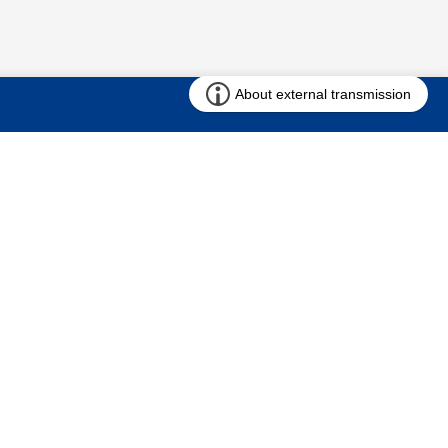
お問い合わせ
求む!! 建売用地
仲介会社様専用ページ