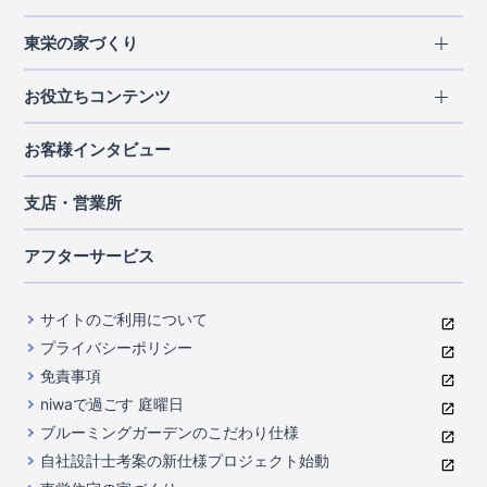
エリアから探す
東栄の家づくり
北海道・東北
長期優良住宅
お役立ちコンテンツ
北海道
宮城県
福島県
住宅性能評価書
関東
ご契約までの道のり
お客様インタビュー
茨城県
栃木県
群馬県
埼玉県
ブルーミングガーデンは地震につよい<地盤編>
現地見学ガイド
千葉県
東京都
神奈川県
支店・営業所
ブルーミングガーデンは地震につよい<建物編>
住宅にまつわるコラム
中部
室内空間を快適に保つ断熱性能
アフターサービス
ご紹介制度のご案内
山梨県
静岡県
愛知県
コストパフォーマンスに自信
関西
よくあるご質問
サイトのご利用について
充実のアフターサポート
滋賀県
京都府
大阪府
兵庫県
東栄INDEX（用語集）
プライバシーポリシー
奈良県
第三者評価によるお墨付き
免責事項
中国・四国
niwaで過ごす 庭曜日
家づくりのプロにも選ばれるブルーミングガーデン
岡山県
広島県
ブルーミングガーデンのこだわり仕様
住んでみるとじわじわ伝わる暮らしやすさへのこだわり
自社設計士考案の新仕様プロジェクト始動
九州・沖縄