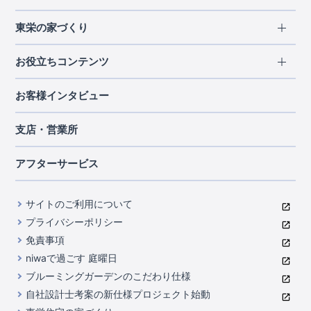
エリアから探す
東栄の家づくり
北海道・東北
長期優良住宅
お役立ちコンテンツ
北海道
宮城県
福島県
住宅性能評価書
関東
ご契約までの道のり
お客様インタビュー
茨城県
栃木県
群馬県
埼玉県
ブルーミングガーデンは地震につよい<地盤編>
現地見学ガイド
千葉県
東京都
神奈川県
支店・営業所
ブルーミングガーデンは地震につよい<建物編>
住宅にまつわるコラム
中部
室内空間を快適に保つ断熱性能
アフターサービス
ご紹介制度のご案内
山梨県
静岡県
愛知県
コストパフォーマンスに自信
関西
よくあるご質問
サイトのご利用について
充実のアフターサポート
滋賀県
京都府
大阪府
兵庫県
東栄INDEX（用語集）
プライバシーポリシー
奈良県
第三者評価によるお墨付き
免責事項
中国・四国
niwaで過ごす 庭曜日
家づくりのプロにも選ばれるブルーミングガーデン
岡山県
広島県
ブルーミングガーデンのこだわり仕様
住んでみるとじわじわ伝わる暮らしやすさへのこだわり
自社設計士考案の新仕様プロジェクト始動
九州・沖縄