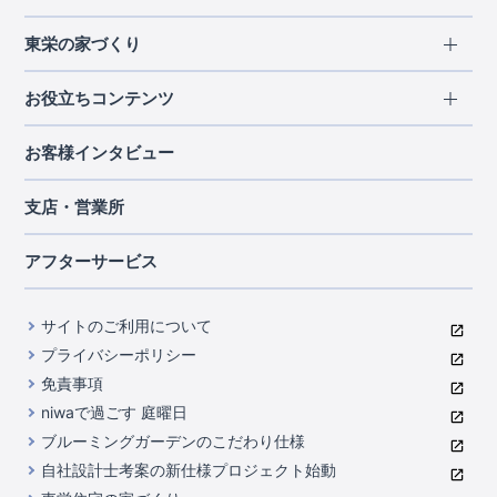
エリアから探す
東栄の家づくり
北海道・東北
長期優良住宅
お役立ちコンテンツ
北海道
宮城県
福島県
住宅性能評価書
関東
ご契約までの道のり
お客様インタビュー
茨城県
栃木県
群馬県
埼玉県
ブルーミングガーデンは地震につよい<地盤編>
現地見学ガイド
千葉県
東京都
神奈川県
支店・営業所
ブルーミングガーデンは地震につよい<建物編>
住宅にまつわるコラム
中部
室内空間を快適に保つ断熱性能
アフターサービス
ご紹介制度のご案内
山梨県
静岡県
愛知県
コストパフォーマンスに自信
関西
よくあるご質問
サイトのご利用について
充実のアフターサポート
滋賀県
京都府
大阪府
兵庫県
東栄INDEX（用語集）
プライバシーポリシー
奈良県
第三者評価によるお墨付き
免責事項
中国・四国
niwaで過ごす 庭曜日
家づくりのプロにも選ばれるブルーミングガーデン
岡山県
広島県
ブルーミングガーデンのこだわり仕様
住んでみるとじわじわ伝わる暮らしやすさへのこだわり
自社設計士考案の新仕様プロジェクト始動
九州・沖縄