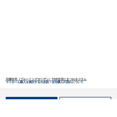
分譲住宅（ブルーミングガーデン）TOP
住宅にまつわるコラム
マイホーム購入を検討する方必読！住宅購入の流れについて
お問い合わせ
求む!! 建売用地