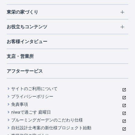
エリアから探す
東栄の家づくり
北海道・東北
長期優良住宅
お役立ちコンテンツ
北海道
宮城県
福島県
住宅性能評価書
関東
ご契約までの道のり
お客様インタビュー
茨城県
栃木県
群馬県
埼玉県
ブルーミングガーデンは地震につよい<地盤編>
現地見学ガイド
千葉県
東京都
神奈川県
支店・営業所
ブルーミングガーデンは地震につよい<建物編>
住宅にまつわるコラム
中部
室内空間を快適に保つ断熱性能
アフターサービス
ご紹介制度のご案内
山梨県
静岡県
愛知県
コストパフォーマンスに自信
関西
よくあるご質問
サイトのご利用について
充実のアフターサポート
滋賀県
京都府
大阪府
兵庫県
東栄INDEX（用語集）
プライバシーポリシー
奈良県
第三者評価によるお墨付き
免責事項
中国・四国
niwaで過ごす 庭曜日
家づくりのプロにも選ばれるブルーミングガーデン
岡山県
広島県
ブルーミングガーデンのこだわり仕様
住んでみるとじわじわ伝わる暮らしやすさへのこだわり
自社設計士考案の新仕様プロジェクト始動
九州・沖縄