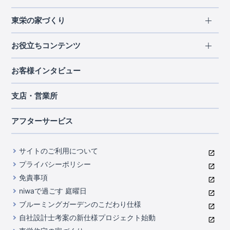
エリアから探す
東栄の家づくり
北海道・東北
長期優良住宅
お役立ちコンテンツ
北海道
宮城県
福島県
住宅性能評価書
関東
ご契約までの道のり
お客様インタビュー
茨城県
栃木県
群馬県
埼玉県
ブルーミングガーデンは地震につよい<地盤編>
現地見学ガイド
千葉県
東京都
神奈川県
支店・営業所
ブルーミングガーデンは地震につよい<建物編>
住宅にまつわるコラム
中部
室内空間を快適に保つ断熱性能
アフターサービス
ご紹介制度のご案内
山梨県
静岡県
愛知県
コストパフォーマンスに自信
関西
よくあるご質問
サイトのご利用について
充実のアフターサポート
滋賀県
京都府
大阪府
兵庫県
東栄INDEX（用語集）
プライバシーポリシー
奈良県
第三者評価によるお墨付き
免責事項
中国・四国
niwaで過ごす 庭曜日
家づくりのプロにも選ばれるブルーミングガーデン
岡山県
広島県
ブルーミングガーデンのこだわり仕様
住んでみるとじわじわ伝わる暮らしやすさへのこだわり
自社設計士考案の新仕様プロジェクト始動
九州・沖縄