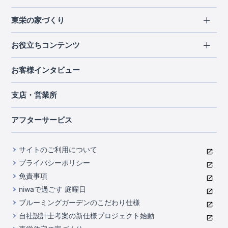
エリアから探す
東栄の家づくり
北海道・東北
長期優良住宅
お役立ちコンテンツ
北海道
宮城県
福島県
住宅性能評価書
関東
ご契約までの道のり
お客様インタビュー
茨城県
栃木県
群馬県
埼玉県
ブルーミングガーデンは地震につよい<地盤編>
現地見学ガイド
千葉県
東京都
神奈川県
支店・営業所
ブルーミングガーデンは地震につよい<建物編>
住宅にまつわるコラム
中部
室内空間を快適に保つ断熱性能
アフターサービス
ご紹介制度のご案内
山梨県
静岡県
愛知県
コストパフォーマンスに自信
関西
よくあるご質問
サイトのご利用について
充実のアフターサポート
滋賀県
京都府
大阪府
兵庫県
東栄INDEX（用語集）
プライバシーポリシー
奈良県
第三者評価によるお墨付き
免責事項
中国・四国
niwaで過ごす 庭曜日
家づくりのプロにも選ばれるブルーミングガーデン
岡山県
広島県
ブルーミングガーデンのこだわり仕様
住んでみるとじわじわ伝わる暮らしやすさへのこだわり
自社設計士考案の新仕様プロジェクト始動
九州・沖縄