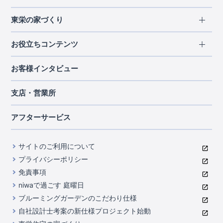
エリアから探す
東栄の家づくり
北海道・東北
長期優良住宅
お役立ちコンテンツ
北海道
宮城県
福島県
住宅性能評価書
関東
ご契約までの道のり
お客様インタビュー
茨城県
栃木県
群馬県
埼玉県
ブルーミングガーデンは地震につよい<地盤編>
現地見学ガイド
千葉県
東京都
神奈川県
支店・営業所
ブルーミングガーデンは地震につよい<建物編>
住宅にまつわるコラム
中部
室内空間を快適に保つ断熱性能
アフターサービス
ご紹介制度のご案内
山梨県
静岡県
愛知県
コストパフォーマンスに自信
関西
よくあるご質問
サイトのご利用について
充実のアフターサポート
滋賀県
京都府
大阪府
兵庫県
東栄INDEX（用語集）
プライバシーポリシー
奈良県
第三者評価によるお墨付き
免責事項
中国・四国
niwaで過ごす 庭曜日
家づくりのプロにも選ばれるブルーミングガーデン
岡山県
広島県
ブルーミングガーデンのこだわり仕様
住んでみるとじわじわ伝わる暮らしやすさへのこだわり
自社設計士考案の新仕様プロジェクト始動
九州・沖縄