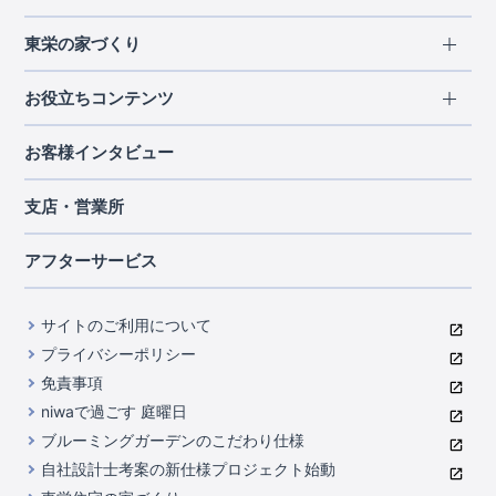
エリアから探す
東栄の家づくり
北海道・東北
長期優良住宅
お役立ちコンテンツ
北海道
宮城県
福島県
住宅性能評価書
関東
ご契約までの道のり
お客様インタビュー
茨城県
栃木県
群馬県
埼玉県
ブルーミングガーデンは地震につよい<地盤編>
現地見学ガイド
千葉県
東京都
神奈川県
支店・営業所
ブルーミングガーデンは地震につよい<建物編>
住宅にまつわるコラム
中部
室内空間を快適に保つ断熱性能
アフターサービス
ご紹介制度のご案内
山梨県
静岡県
愛知県
コストパフォーマンスに自信
関西
よくあるご質問
サイトのご利用について
充実のアフターサポート
滋賀県
京都府
大阪府
兵庫県
東栄INDEX（用語集）
プライバシーポリシー
奈良県
第三者評価によるお墨付き
免責事項
中国・四国
niwaで過ごす 庭曜日
家づくりのプロにも選ばれるブルーミングガーデン
岡山県
広島県
ブルーミングガーデンのこだわり仕様
住んでみるとじわじわ伝わる暮らしやすさへのこだわり
自社設計士考案の新仕様プロジェクト始動
九州・沖縄