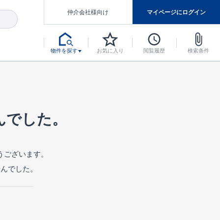
仲介会社様向け
マイページにログイン
物件を探す
お気に入り
閲覧履歴
検索条件
アした認定住宅です。
マンスには自信があります。
デザインテイストごとにサブブランドを開設し、意匠性の高い住宅を、よりわかりやすく、手の届きやすい形でご提案していきます。
東栄住宅では、お引渡し後最大10回の無料定期点検と最大60年間の品質保証を実施しています。
当サイトについて、ブルーミングガーデンシリーズに関して、東栄ホームサービス株式会社について。
デザインで、分譲住宅を変えていく。
んでした。
うございます。
せんでした。