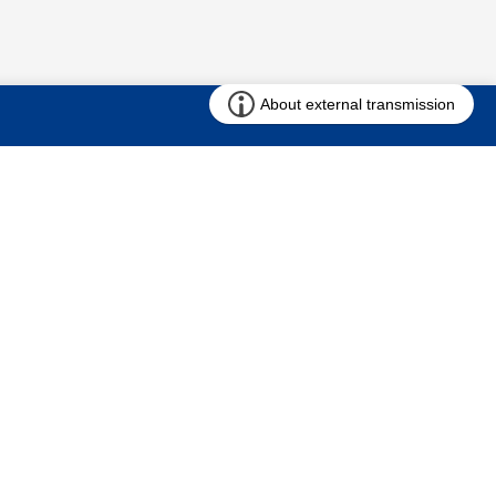
お問い合わせ
求む!! 建売用地
仲介会社様専用ページ