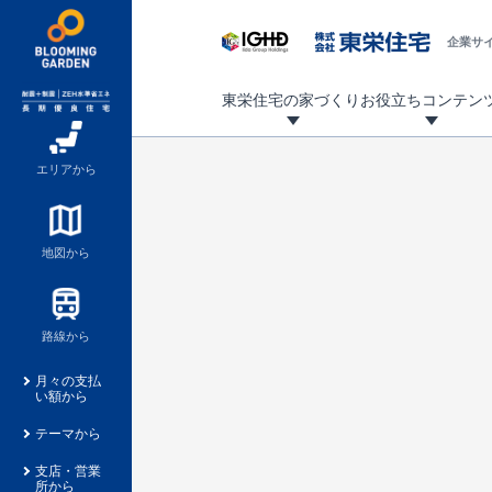
企業サ
東栄住宅の家づくり
お役立ちコンテン
地震に強い東栄住宅！ブルーミングガーデンは全棟住宅性能評価最高等級を取得！
「暮らしを豊かに」「帰ってきたくなる家」「お家時間を充実させたい」その想いから自社の設計士がお客様のニーズを反映した住み心地の良い新たな仕様を定期的にお届けしていきます。
設計から完成まで、国が定めた第三者機関が住宅性能を評価します
不動産（新築一戸建て・土地・条件付売地）購入は、各種手続きや見慣れない言葉などがたくさんあります。そんな不安もスッキリ解消！
東栄住宅に関する大切なキーワードの意味を一覧から見ることができます。
自社設計士考案の新仕様プロジェクト始動！
揺れに耐えるだけではなく、揺れ自体を低減し
ブルーミングガーデンは全棟住宅性能表示制度
家づくりのプロである業者さん、内情を知り尽くした東栄住宅の社員にも
現地見学するとメリットいっぱい！気になる物
家づくりのプロにも選ばれています
もっと暮らし快適プロジェクト
エリアから
地図から
路線から
月々の支払
い額から
テーマから
支店・営業
所から