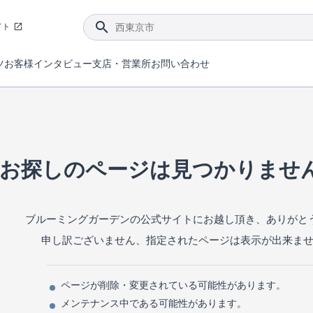
イト
ツ
お客様インタビュー
支店・営業所
お問い合わせ
てダメージを抑える制震技術。
4分野6項目で最高等級を取得！
ブルーミングガーデンは選ばれています。
件があったら行ってみよう！
ブルーミングガーデンは全棟で断熱等性能等級の「5」以上を標準取得しています。
東栄住宅では、地盤に特化した造成部門を社内に設置しお客様が安心して暮らせる土地をご提供するために、様々な取り組みを行っています。
声を大きくしてお伝えすることではないけど、実際に住んでみるとわかってくる。ブルーミングガーデンがこだわる「暮らしやすさ」を少しだけご紹介。
住宅にまつわるコラム。エリアから、キーワードから検索ができます。
室内空間を快適に保つ断熱性能
｢良い家を作って、きちんと手入れをして、長く大切に使う｣ことを目的とした、国が定めた7つの技術基準をクリ
ここまでやって低価格。コストパフォー
東栄住宅の特徴のひとつが自社一貫体制。土地の仕入れからお客様のご入居まで、東栄住宅のスタッフが携わっています。
東栄住宅の『分譲住宅』、『注文住宅』をご紹介いただくことでご紹介者様・ご成約いただいたお客様双方に特典をお贈りします。
お探しのページは見つかりませ
ブルーミングガーデンの公式サイトにお越し頂き、ありがと
申し訳ございません、指定されたページは表示が出来ま
ページが削除・変更されている可能性があります。
メンテナンス中である可能性があります。