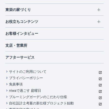
エリアから探す
東栄の家づくり
北海道・東北
長期優良住宅
お役立ちコンテンツ
北海道
宮城県
福島県
住宅性能評価書
関東
ご契約までの道のり
お客様インタビュー
茨城県
栃木県
群馬県
埼玉県
ブルーミングガーデンは地震につよい<地盤編>
現地見学ガイド
千葉県
東京都
神奈川県
支店・営業所
ブルーミングガーデンは地震につよい<建物編>
住宅にまつわるコラム
中部
室内空間を快適に保つ断熱性能
アフターサービス
ご紹介制度のご案内
山梨県
静岡県
愛知県
コストパフォーマンスに自信
関西
よくあるご質問
サイトのご利用について
充実のアフターサポート
滋賀県
京都府
大阪府
兵庫県
東栄INDEX（用語集）
プライバシーポリシー
奈良県
第三者評価によるお墨付き
免責事項
中国・四国
niwaで過ごす 庭曜日
家づくりのプロにも選ばれるブルーミングガーデン
岡山県
広島県
ブルーミングガーデンのこだわり仕様
住んでみるとじわじわ伝わる暮らしやすさへのこだわり
自社設計士考案の新仕様プロジェクト始動
九州・沖縄