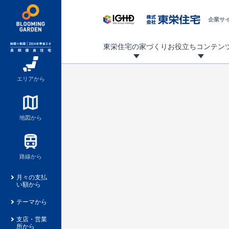
企業サ
東栄住宅の家づくり
お役立ちコンテン
地震に強い東栄住宅！ブルーミングガーデンは全棟住宅性能評価最高等級を取得！
「暮らしを豊かに」「帰ってきたくなる家」「お家時間を充実させたい」その想いから自社の設計士がお客様のニーズを反映した住み心地の良い新たな仕様を定期的にお届けしていきます。
設計から完成まで、国が定めた第三者機関が住宅性能を評価します
不動産（新築一戸建て・土地・条件付売地）購入は、各種手続きや見慣れない言葉などがたくさんあります。そんな不安もスッキリ解消！
東栄住宅に関する大切なキーワードの意味を一覧から見ることができます。
自社設計士考案の新仕様プロジェクト始動！
揺れに耐えるだけではなく、揺れ自体を低減し
ブルーミングガーデンは全棟住宅性能表示制度
家づくりのプロである業者さん、内情を知り尽くした東栄住宅の社員にも
現地見学するとメリットいっぱい！気になる物
家づくりのプロにも選ばれています
もっと暮らし快適プロジェクト
エリアから
地図から
路線から
月々の支払
い額から
テーマから
支店・営業
所から