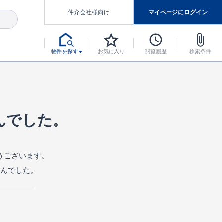
仲介会社様向け
マイページにログイン
物件を探す
お気に入り
閲覧履歴
検索条件
アした認定住宅です。
マンスには自信があります。
デザインテイストごとにサブブランドを開設し、意匠性の高い住宅を、よりわかりやすく、手の届きやすい形でご提案していきます。
東栄住宅では、お引渡し後最大10回の無料定期点検と最大60年間の品質保証を実施しています。
当サイトについて、ブルーミングガーデンシリーズに関して、東栄ホームサービス株式会社について。
デザインで、分譲住宅を変えていく。
んでした。
うございます。
せんでした。