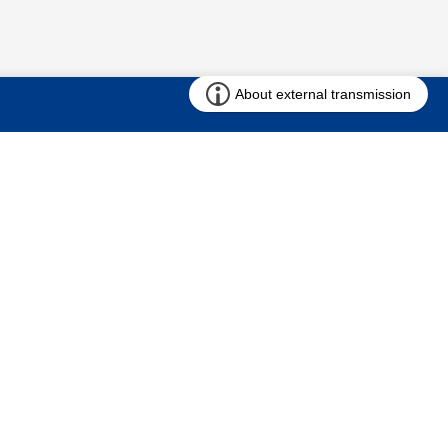
お問い合わせ
求む!! 建売用地
仲介会社様専用ページ