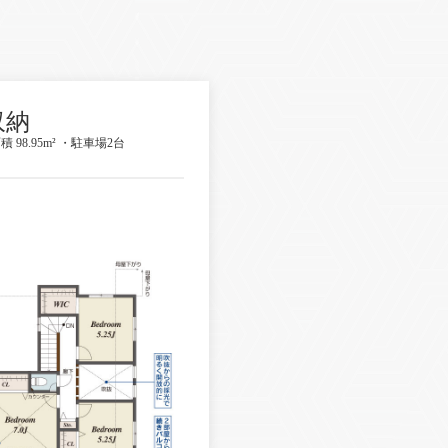
収納
積 98.95m² ・駐車場2台