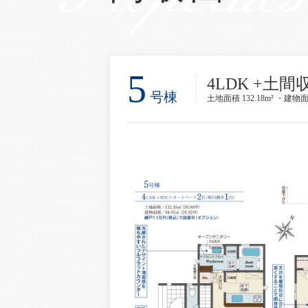
5
4LDK +土間
号棟
土地面積 132.18m² ・建物面