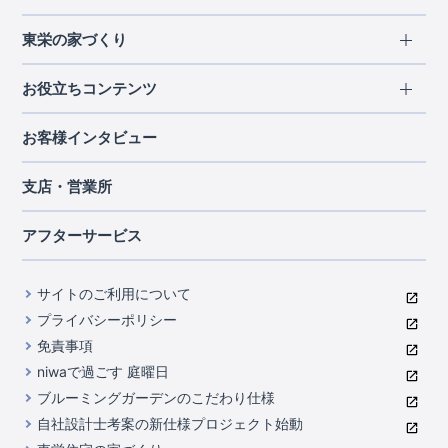
エリアから探す
東栄の家づくり
北海道・東北
長期優良住宅
お役立ちコンテンツ
北海道
宮城県
福島県
住宅性能評価書
関東
ご契約までの道のり
お客様インタビュー
茨城県
栃木県
群馬県
埼玉県
ブルーミングガーデンは地震につよい<地盤編>
現地見学ガイド
千葉県
東京都
神奈川県
支店・営業所
ブルーミングガーデンは地震につよい<建物編>
住宅にまつわるコラム
中部
室内空間を快適に保つ断熱性能
アフターサービス
ご紹介制度のご案内
山梨県
静岡県
愛知県
コストパフォーマンスに自信
関西
よくあるご質問
サイトのご利用について
充実のアフターサポート
滋賀県
京都府
大阪府
兵庫県
東栄INDEX（用語集）
プライバシーポリシー
奈良県
第三者評価によるお墨付き
免責事項
中国・四国
niwaで過ごす 庭曜日
家づくりのプロにも選ばれるブルーミングガーデン
岡山県
広島県
ブルーミングガーデンのこだわり仕様
住んでみるとじわじわ伝わる暮らしやすさへのこだわり
自社設計士考案の新仕様プロジェクト始動
九州・沖縄