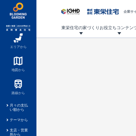
企業サ
東栄住宅の家づくり
お役立ちコンテン
地震に強い東栄住宅！ブルーミングガーデンは全棟住宅性能評価最高等級を取得！
「暮らしを豊かに」「帰ってきたくなる家」「お家時間を充実させたい」その想いから自社の設計士がお客様のニーズを反映した住み心地の良い新たな仕様を定期的にお届けしていきます。
設計から完成まで、国が定めた第三者機関が住宅性能を評価します
不動産（新築一戸建て・土地・条件付売地）購入は、各種手続きや見慣れない言葉などがたくさんあります。そんな不安もスッキリ解消！
東栄住宅に関する大切なキーワードの意味を一覧から見ることができます。
自社設計士考案の新仕様プロジェクト始動！
揺れに耐えるだけではなく、揺れ自体を低減し
ブルーミングガーデンは全棟住宅性能表示制度
家づくりのプロである業者さん、内情を知り尽くした東栄住宅の社員にも
現地見学するとメリットいっぱい！気になる物
家づくりのプロにも選ばれています
もっと暮らし快適プロジェクト
エリアから
地図から
路線から
月々の支払
い額から
テーマから
支店・営業
所から