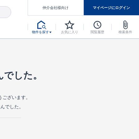
仲介会社様向け
マイページにログイン
物件を探す
お気に入り
閲覧履歴
検索条件
アした認定住宅です。
マンスには自信があります。
デザインテイストごとにサブブランドを開設し、意匠性の高い住宅を、よりわかりやすく、手の届きやすい形でご提案していきます。
東栄住宅では、お引渡し後最大10回の無料定期点検と最大60年間の品質保証を実施しています。
当サイトについて、ブルーミングガーデンシリーズに関して、東栄ホームサービス株式会社について。
デザインで、分譲住宅を変えていく。
んでした。
うございます。
せんでした。