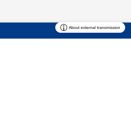
お問い合わせ
求む!! 建売用地
仲介会社様専用ページ