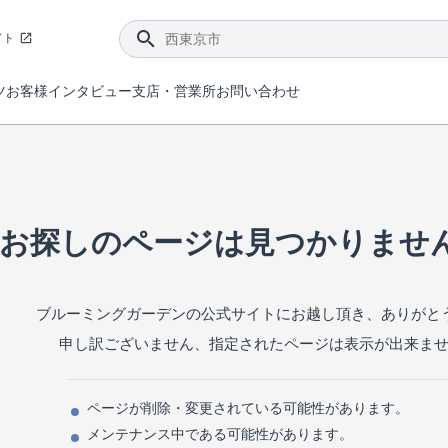
イト
ツ
お客様インタビュー
支店・営業所
お問い合わせ
てダメージを抑える制震技術。
4分野6項目で最高等級を取得！
ブルーミングガーデンは選ばれています。
件があったら行ってみよう！
ブルーミングガーデンは全棟で断熱等性能等級の「5」以上を標準取得しています。
東栄住宅では、地盤に特化した造成部門を社内に設置しお客様が安心して暮らせる土地をご提供するために、様々な取り組みを行っています。
声を大きくしてお伝えすることではないけど、実際に住んでみるとわかってくる。ブルーミングガーデンがこだわる「暮らしやすさ」を少しだけご紹介。
住宅にまつわるコラム。エリアから、キーワードから検索ができます。
室内空間を快適に保つ断熱性能
｢良い家を作って、きちんと手入れをして、長く大切に使う｣ことを目的とした、国が定めた7つの技術基準をクリ
ここまでやって低価格。コストパフォー
東栄住宅の特徴のひとつが自社一貫体制。土地の仕入れからお客様のご入居まで、東栄住宅のスタッフが携わっています。
東栄住宅の『分譲住宅』、『注文住宅』をご紹介いただくことでご紹介者様・ご成約いただいたお客様双方に特典をお贈りします。
お探しのページは見つかりませ
ブルーミングガーデンの公式サイトにお越し頂き、ありがと
申し訳ございません、指定されたページは表示が出来ま
ページが削除・変更されている可能性があります。
メンテナンス中である可能性があります。