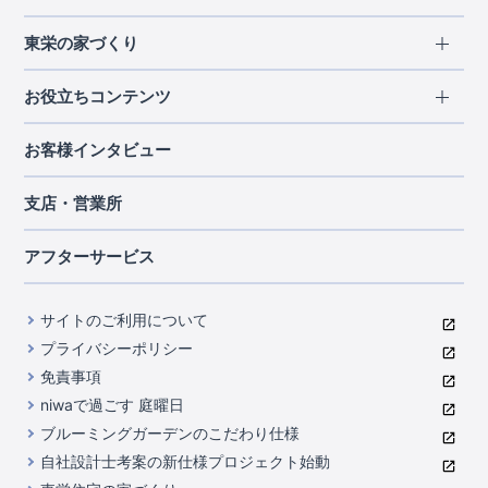
エリアから探す
東栄の家づくり
北海道・東北
長期優良住宅
お役立ちコンテンツ
北海道
宮城県
福島県
住宅性能評価書
関東
ご契約までの道のり
お客様インタビュー
茨城県
栃木県
群馬県
埼玉県
ブルーミングガーデンは地震につよい<地盤編>
現地見学ガイド
千葉県
東京都
神奈川県
支店・営業所
ブルーミングガーデンは地震につよい<建物編>
住宅にまつわるコラム
中部
室内空間を快適に保つ断熱性能
アフターサービス
ご紹介制度のご案内
山梨県
静岡県
愛知県
コストパフォーマンスに自信
関西
よくあるご質問
サイトのご利用について
充実のアフターサポート
滋賀県
京都府
大阪府
兵庫県
東栄INDEX（用語集）
プライバシーポリシー
奈良県
第三者評価によるお墨付き
免責事項
中国・四国
niwaで過ごす 庭曜日
家づくりのプロにも選ばれるブルーミングガーデン
岡山県
広島県
ブルーミングガーデンのこだわり仕様
住んでみるとじわじわ伝わる暮らしやすさへのこだわり
自社設計士考案の新仕様プロジェクト始動
九州・沖縄