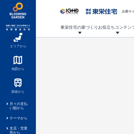
企業サ
東栄住宅の家づくり
お役立ちコンテン
地震に強い東栄住宅！ブルーミングガーデンは全棟住宅性能評価最高等級を取得！
「暮らしを豊かに」「帰ってきたくなる家」「お家時間を充実させたい」その想いから自社の設計士がお客様のニーズを反映した住み心地の良い新たな仕様を定期的にお届けしていきます。
設計から完成まで、国が定めた第三者機関が住宅性能を評価します
不動産（新築一戸建て・土地・条件付売地）購入は、各種手続きや見慣れない言葉などがたくさんあります。そんな不安もスッキリ解消！
東栄住宅に関する大切なキーワードの意味を一覧から見ることができます。
自社設計士考案の新仕様プロジェクト始動！
揺れに耐えるだけではなく、揺れ自体を低減し
ブルーミングガーデンは全棟住宅性能表示制度
家づくりのプロである業者さん、内情を知り尽くした東栄住宅の社員にも
現地見学するとメリットいっぱい！気になる物
家づくりのプロにも選ばれています
もっと暮らし快適プロジェクト
エリアから
地図から
路線から
月々の支払
い額から
テーマから
支店・営業
所から