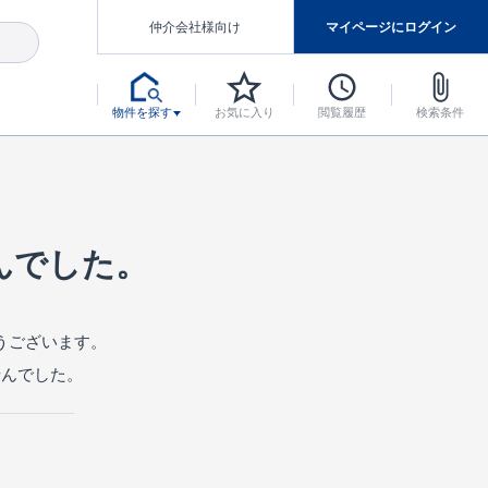
仲介会社様向け
マイページにログイン
物件を探す
お気に入り
閲覧履歴
検索条件
アした認定住宅です。
マンスには自信があります。
デザインテイストごとにサブブランドを開設し、意匠性の高い住宅を、よりわかりやすく、手の届きやすい形でご提案していきます。
東栄住宅では、お引渡し後最大10回の無料定期点検と最大60年間の品質保証を実施しています。
当サイトについて、ブルーミングガーデンシリーズに関して、東栄ホームサービス株式会社について。
デザインで、分譲住宅を変えていく。
んでした。
うございます。
せんでした。