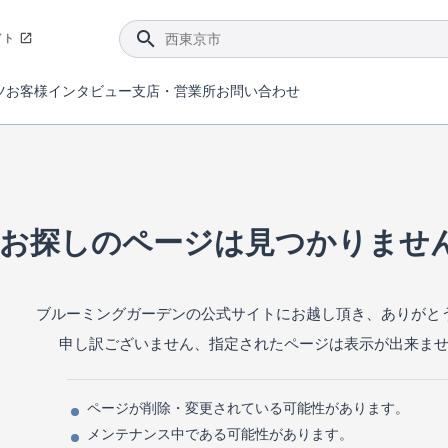
イト
ツ
お客様インタビュー
支店・営業所
お問い合わせ
てダメージを抑える制震技術。
4分野6項目で最高等級を取得！
ブルーミングガーデンは選ばれています。
件があったら行ってみよう！
ブルーミングガーデンは全棟で断熱等性能等級の「5」以上を標準取得しています。
東栄住宅では、地盤に特化した造成部門を社内に設置しお客様が安心して暮らせる土地をご提供するために、様々な取り組みを行っています。
声を大きくしてお伝えすることではないけど、実際に住んでみるとわかってくる。ブルーミングガーデンがこだわる「暮らしやすさ」を少しだけご紹介。
住宅にまつわるコラム。エリアから、キーワードから検索ができます。
室内空間を快適に保つ断熱性能
｢良い家を作って、きちんと手入れをして、長く大切に使う｣ことを目的とした、国が定めた7つの技術基準をクリ
ここまでやって低価格。コストパフォー
東栄住宅の特徴のひとつが自社一貫体制。土地の仕入れからお客様のご入居まで、東栄住宅のスタッフが携わっています。
東栄住宅の『分譲住宅』、『注文住宅』をご紹介いただくことでご紹介者様・ご成約いただいたお客様双方に特典をお贈りします。
お探しのページは見つかりませ
ブルーミングガーデンの公式サイトにお越し頂き、ありがと
申し訳ございません、指定されたページは表示が出来ま
ページが削除・変更されている可能性があります。
メンテナンス中である可能性があります。