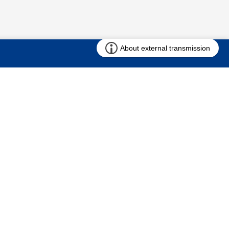
お問い合わせ
求む!! 建売用地
仲介会社様専用ページ