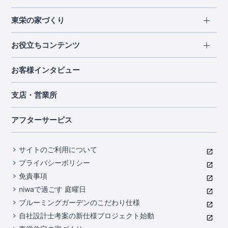
エリアから探す
東栄の家づくり
北海道・東北
長期優良住宅
お役立ちコンテンツ
北海道
宮城県
福島県
住宅性能評価書
関東
ご契約までの道のり
お客様インタビュー
茨城県
栃木県
群馬県
埼玉県
ブルーミングガーデンは地震につよい<地盤編>
現地見学ガイド
千葉県
東京都
神奈川県
支店・営業所
ブルーミングガーデンは地震につよい<建物編>
住宅にまつわるコラム
中部
室内空間を快適に保つ断熱性能
アフターサービス
ご紹介制度のご案内
山梨県
静岡県
愛知県
コストパフォーマンスに自信
関西
よくあるご質問
サイトのご利用について
充実のアフターサポート
滋賀県
京都府
大阪府
兵庫県
東栄INDEX（用語集）
プライバシーポリシー
奈良県
第三者評価によるお墨付き
免責事項
中国・四国
niwaで過ごす 庭曜日
家づくりのプロにも選ばれるブルーミングガーデン
岡山県
広島県
ブルーミングガーデンのこだわり仕様
住んでみるとじわじわ伝わる暮らしやすさへのこだわり
自社設計士考案の新仕様プロジェクト始動
九州・沖縄