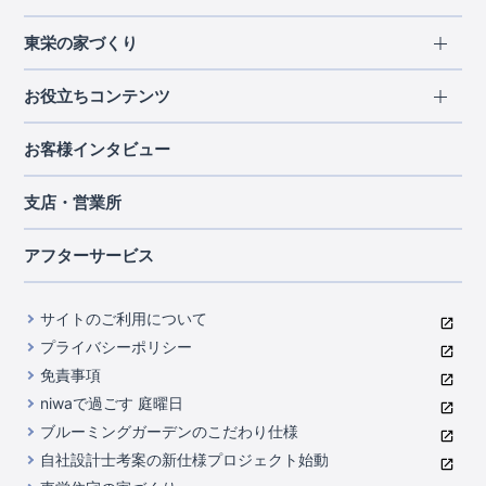
エリアから探す
東栄の家づくり
北海道・東北
長期優良住宅
お役立ちコンテンツ
北海道
宮城県
福島県
住宅性能評価書
関東
ご契約までの道のり
お客様インタビュー
茨城県
栃木県
群馬県
埼玉県
ブルーミングガーデンは地震につよい<地盤編>
現地見学ガイド
千葉県
東京都
神奈川県
支店・営業所
ブルーミングガーデンは地震につよい<建物編>
住宅にまつわるコラム
中部
室内空間を快適に保つ断熱性能
アフターサービス
ご紹介制度のご案内
山梨県
静岡県
愛知県
コストパフォーマンスに自信
関西
よくあるご質問
サイトのご利用について
充実のアフターサポート
滋賀県
京都府
大阪府
兵庫県
東栄INDEX（用語集）
プライバシーポリシー
奈良県
第三者評価によるお墨付き
免責事項
中国・四国
niwaで過ごす 庭曜日
家づくりのプロにも選ばれるブルーミングガーデン
岡山県
広島県
ブルーミングガーデンのこだわり仕様
住んでみるとじわじわ伝わる暮らしやすさへのこだわり
自社設計士考案の新仕様プロジェクト始動
九州・沖縄