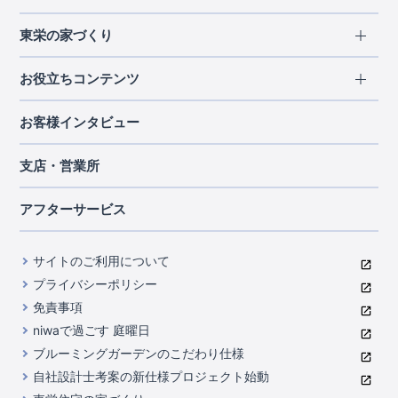
エリアから探す
東栄の家づくり
北海道・東北
長期優良住宅
お役立ちコンテンツ
北海道
宮城県
福島県
住宅性能評価書
関東
ご契約までの道のり
お客様インタビュー
茨城県
栃木県
群馬県
埼玉県
ブルーミングガーデンは地震につよい<地盤編>
現地見学ガイド
千葉県
東京都
神奈川県
支店・営業所
ブルーミングガーデンは地震につよい<建物編>
住宅にまつわるコラム
中部
室内空間を快適に保つ断熱性能
アフターサービス
ご紹介制度のご案内
山梨県
静岡県
愛知県
コストパフォーマンスに自信
関西
よくあるご質問
サイトのご利用について
充実のアフターサポート
滋賀県
京都府
大阪府
兵庫県
東栄INDEX（用語集）
プライバシーポリシー
奈良県
第三者評価によるお墨付き
免責事項
中国・四国
niwaで過ごす 庭曜日
家づくりのプロにも選ばれるブルーミングガーデン
岡山県
広島県
ブルーミングガーデンのこだわり仕様
住んでみるとじわじわ伝わる暮らしやすさへのこだわり
自社設計士考案の新仕様プロジェクト始動
九州・沖縄