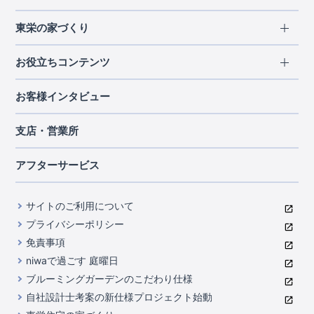
エリアから探す
東栄の家づくり
北海道・東北
長期優良住宅
お役立ちコンテンツ
北海道
宮城県
福島県
住宅性能評価書
関東
ご契約までの道のり
お客様インタビュー
茨城県
栃木県
群馬県
埼玉県
ブルーミングガーデンは地震につよい<地盤編>
現地見学ガイド
千葉県
東京都
神奈川県
支店・営業所
ブルーミングガーデンは地震につよい<建物編>
住宅にまつわるコラム
中部
室内空間を快適に保つ断熱性能
アフターサービス
ご紹介制度のご案内
山梨県
静岡県
愛知県
コストパフォーマンスに自信
関西
よくあるご質問
サイトのご利用について
充実のアフターサポート
滋賀県
京都府
大阪府
兵庫県
東栄INDEX（用語集）
プライバシーポリシー
奈良県
第三者評価によるお墨付き
免責事項
中国・四国
niwaで過ごす 庭曜日
家づくりのプロにも選ばれるブルーミングガーデン
岡山県
広島県
ブルーミングガーデンのこだわり仕様
住んでみるとじわじわ伝わる暮らしやすさへのこだわり
自社設計士考案の新仕様プロジェクト始動
九州・沖縄