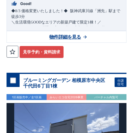
Good!
​
◆8/3
価格変更いたしました！◆
阪神武庫川線
「洲先」
駅まで
​
徒歩
3
分
＼生活環境
GOOD
なエリアの新築戸建て限定1棟！／
・4
LDK
→5
LDK
へ
間取り変更可能
・衣類の収納に便利な
ウォー
クインクローゼット
・2部屋から行き来できる
続きバルコニー
物件詳細を見る
・デザインと機能性を兼ね備えた
オープンサニタリー
irodori
・
​
リビング全体を見渡せる
・網戸
11万円
(
税込
)
で設置可能！
対面キッチン
（オプション）
・お買い物施設（関西ス
​
ーパー）
↓クリックすると特設ページにジャンプします↓
徒歩10分
(
約787ｍ
)
見学予約・資料請求
2024
年グッドデザイン賞
3
プロジェクト同時受賞
○
・
「木造
住宅用制震ダンパー/
東栄セーフティダンパー」
・
「地盤改良
工法/R-Evolve
パイル」
・
「宅地開発手法/
簡単に地図から消
せる道」
平日・休日ご内覧可能です！
○
第18
回キッズデザイン
賞
受賞
・
2024
年、東栄住宅
の新たな空間提案
ぜひお気軽にお問い合わせください♪
「マルチエント
ラ
ンス」
西宮営業所
が受賞いたしまし
TEL
：
0798-
ブルーミングガーデン 相模原市中央区
分譲
​
た！
38-1246
○
耐震等級最高
(
定休日：火・水・年末年始
等
級3
・数百年に一度の地震に耐える力
)
住宅
千代田6丁目1棟
の
1.5
倍の耐震性！
・さらに繰り返しの地震に強い
制震
ダンパ
ー
採用で安心！
○
BELS
・エコ住宅としての性能評価を全号棟
1区画販売中／全1区画
みらいエコ住宅2026事業
バーチャル内覧可
が取得しています！
○
住宅性能評価ダブ
ル
取得
・『設計』住
宅性能評価…建物設計段階で、国が認めた第三者機関が評価し
ております。
・『建設』住宅性能評価…評価を受けた図面通
りに施工されているか、建設までに計
4
回チェックが行われま
す。