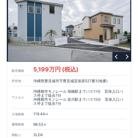
​東栄住宅グループ「東栄ホームサービス株式会社」にて責任を
もって対応いたします。
​​↓↓クリックで詳細ご紹介
◆
長期優良住宅
【済】◆
​当物件は国から定められた7つの技術基準をクリアした認定住
宅！
​住宅ローンの金利優遇、税金面の優遇が得られるなどの、金銭
的メリットが大きいのも魅力です。
​東栄住宅はパワービルダーで所得数No.1です！
​​↓↓クリックで詳細ご紹介
5,199万円 (税込)
​◆耐震＋制震。
東栄セーフティーダンパー
標準装備◆
販売価格
​大きな揺れから家を守るだけではなく揺れそのものを軽減
沖縄県豊見城市字豊見城宜保原527番3(地番)
所在地
​建築基準法に定められた、「数百年に一度発生する地震に対し
て、倒壊、崩壊しない」
沖縄都市モノレール 旭橋駅までバス11分 宜保入口バ
​という基準から、さらに1.5倍の耐震力を達成しています。
ス停まで徒歩7分
アクセス
沖縄都市モノレール 壺川駅までバス15分 宜保入口バ
ス停まで徒歩7分
注文住宅のような個性あふれる間取り、
​住宅品質を担保しながらも
コストパフォーマンスの高さ
がブル
119.44㎡
土地面積
ーミングガーデンの魅力です。
「ここまでやってこの価格」
をぜひ体験してください。
98.53㎡
建物面積
3LDK
間取り