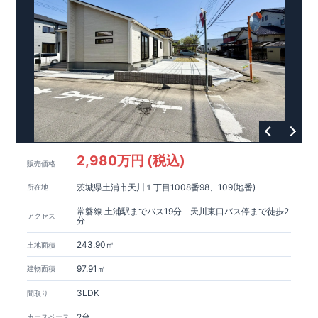
2,980万円 (税込)
販売価格
茨城県土浦市天川１丁目1008番98、109(地番)
所在地
常磐線 土浦駅までバス19分 天川東口バス停まで徒歩2
アクセス
分
243.90㎡
土地面積
97.91㎡
建物面積
3LDK
間取り
2台
カースペース