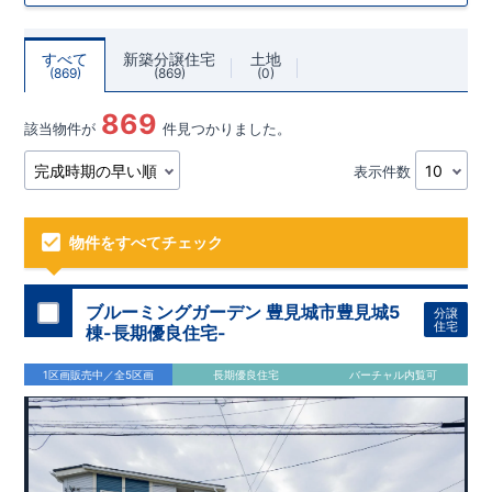
すべて
新築分譲住宅
土地
869
869
0
869
該当物件が
件見つかりました。
表示件数
物件をすべてチェック
ブルーミングガーデン 豊見城市豊見城5
分譲
住宅
棟-長期優良住宅-
1区画販売中／全5区画
長期優良住宅
バーチャル内覧可