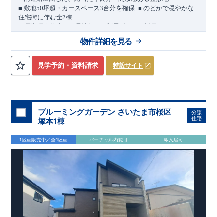
​
■
敷地
50
坪超・カースペース
3
台分を確保
■
のどかで穏やかな
住宅街に佇む全
2
棟
（長期優良住宅／耐震等級３・制震ダンパー採用）
車道
7.0m
南道路
12.0m
（歩道含む・
）に面した、
開放感と陽当
物件詳細を見る
たりに恵まれた立地。
約
12m
超
南北に長い整形地を活かし、
建物南側には
の奥行きが
あり、
採光・通風・プライバシー性にも配慮した敷地計画で
見学予約・資料請求
特設サイト
す。
3
■
買物施設が徒歩圏内
・ローソン 徒歩
分
・ドラッグストアコ
スモス 徒歩約
10
分
・クスリのアオキ 徒歩約
10
分
・ビバモール
加須 徒歩
13
分
間取りのポイント
ブルーミングガーデン さいたま市桜区
分譲
LDK
約
19.5
帖
​陽当たりよく開放
■ 1
号棟
のゆとりあるリビング
住宅
塚本1棟
感があります。
■
共通
1区画販売中／全1区画
バーチャル内覧可
即入居可
・主寝室は将来仕切れる可変型プラン
・
2
階洋室
2
部屋にウォー
クインクローゼット設置
住宅設備のポイント
■
太陽光発電（フラットプラン）採用
月額サービス料
0
円で利用可
能
■
ホテルライクで実用的な洗面空間
（
オープンサニタリーirodori
/
詳細ページへ）
家計にやさしい住宅性能