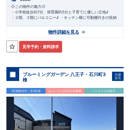
◇
この物件の魅力
◇
・
小学校徒歩約
7
分、保育園約
5
分と子育てに優しい立地♪
・２階、３階にバルコニー♪
・キッチン横に可動棚付きの収納
完備。
・家族で過ごすこともできるワイドバルコニー完備。
◇
アクセ
物件詳細を見る
ス
◇
JR
相模線「上溝」駅
徒歩
19
分
◇
ロケーション
◇
・相模原市立星が丘小学校
徒歩
7
分
・オーケ
ー相模原店
徒歩
4
分
・業務スーパー相
見学予約・資料請求
模原店
徒歩
12
分
・やまうち医院 徒歩
4
分
・セブン
イレブン星ヶ丘店 徒歩
4
分
◇
ブルーミングガーデンのこだわり
◇
【全棟自社一貫体制】
・誰が、何をしたか。が明確だからこそ、お客様の安心に繋が
ります。
・設計、施工、営業が互いに協力しあい、最良のプラ
ブルーミングガーデン 八王子・石川町3
分譲
ンを提供いたします。
・東栄住宅では、お引渡し後最大
・不要な中間マージンを抑えることで、
10
回の無料定期点検と、
60
年
住宅
棟
コストダウンに努めています。
間の品質保証を実施。お引渡しからが本当のお付き合いだと考
【耐震等級3
取得】
・東栄住宅
の建物は、国が定めた耐震等級で
え、アフターサービスを外部の業者に委託せず、東栄住宅グル
3
を取得。建築基準法で定め
1区画販売中／全3区画
みらいエコ住宅2026事業
バーチャル内覧可
られた、｢数百年に一度発生する地震に対して、倒壊、崩壊しな
ープ「東栄ホームサービス株式会社」にて責任をもって対応い
い。｣という基準から、さらに
たします。
1.5
倍の耐震力を達成していま
す。
【住宅性能評価ダブル取得】
・設計住宅性能評価：建物
設計段階で、国が認めた第三者機関が評価しています。
・建設
住宅性能評価：評価を受けた図面通りに施工されているか、建
設までに、計
4
回のチェックが行われます。
図面や書類上だけ
でなく、現場の施工状況を検査した上で、品質を保証していま