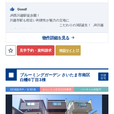
Good!
JR西川越駅徒歩圏！
川越市駅も程近い利便性が魅力の立地に
​
こだわりの3邸誕生！
​
JR川越
線「
西川越
」駅まで徒歩18
分
​
​◆子育て環境良好！
​
今成小学校
自転車約6分（約1430ｍ）
まで徒歩9分、
富士見中学校
​ ​
物件詳細を見る
東武東上線「
まで徒歩24分！
川越市
​
幼稚園、保育園までは
」駅まで徒歩22
分
​
徒歩3分
圏内！
​
◆
広々とした敷地！
​
敷地は
34～40坪超
自転車約7分（約1740ｍ）
！
​
LDKは
16～19
帖
！
​
​
3（4）
​◆設計・建設性能評価ｗ取得！
LDK～4LDK
の間取りプラン採用！
​
◎性能評価とは
​
​◆こだわりの内
​​
【
設計
見学予約・資料請求
特設サイト
住宅性能評価】
装！
​
2階洋室のうち一室は
​
建物設計段階で、国が定めた
開放的な勾配天井
！
​
全居室
第三者機関
クロ
が評価しております！ ​ 【
ーゼット付き！ ​ リビングはおしゃれな
建設
住宅性能評価】
折上天井
​
♪
​
​◆充実し
第三者
機関
た設備！
により、建物完成までに
​
雨の日でも洗濯物が干せる
計4回
の検査が行われます！
室内物干し
​
浴室乾燥
​
​ ◎
この住宅の評価
暖房機
付き！
​
​
国が定めた
食洗機
付きシステムキッチン！
耐震等級で最高の３
​
平日、休日
を取得！
地
震に強い
時間帯問わずご案内可能です！
住宅です！
​
冬は暖かく夏は涼しくて快適♪ 省エネ
​
お気軽にお問い合わせくださ
ブルーミングガーデン さいたま市南区
分譲
に優れた
い！
​
【お問い合わせ】TEL：
断熱等性能５
を取得！
048-710-5571
​ ​
その他項目も評価を受けて
(営業時間 9:30～
住宅
白幡6丁目3棟
おり、
18:30 火水定休日)
性能に特化した
住宅です！
2区画販売中／全3区画
みらいエコ住宅2026事業
バーチャル内覧可