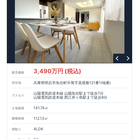
税、中古市場での売却時にも有利です。
■
住宅性能評価ダブル
取得
もっと詳しく
「設計」と「建設」のダブルで性
能を評価されています！図面を第三者機関へ提出します。外部
■
当社こだわりの空間アイディアを
ショート動画
で
評価委員が建設中に
ご紹介しています。
3
回、竣工時に
ここをクリッ
1
回の現場検査が行われま
ク
す。構造の安定、劣化の軽減、維持管理への配慮、温熱環境・
エネルギー消費量（断熱等性能）の必須
4
分野、空気環境で、最
高等級取得！
■
耐震等級
3
もっと詳しく
東栄住宅の建物
は、国が定めた耐震最高等級
3
を取得。建築基準法に定められ
た、｢数百年に一度発生する地震に対して、倒壊、崩壊しない｣
という基準から、さらに
1.5
倍の耐震力を達成しています。
■
耐
風等級
2
災害時の損傷の受けにくさを評価されています。建築
基準法に定められている暴風による力（
500
年に
1
度）のさらに
3,490万円 (税込)
販売価格
1.2
倍の暴風に対しても損傷を生じないことで耐風最高等級
2
を
取得しています。
■
自社一貫体制
もっと詳しく
東栄住宅は土
兵庫県明石市魚住町中尾字居屋敷121番1(地番)
所在地
地の仕入れ、設計、施工、販売、メンテナンスまで、すべての
プロセスに携わっています。
■
アフターサポート
もっ
山陽電気鉄道本線 山陽魚住駅まで徒歩7分
アクセス
と詳しく
快適に暮らすことができる住宅の品質を長期にわたり
山陽電気鉄道本線 西江井ヶ島駅まで徒歩8分
維持するには、定期的な点検を実施することが重要です。
最大
141.74㎡
60
年間の保証制度がございます。もちろん、定期点検以外でも
土地面積
万一不具合が発生した際は対応いたします。
112.13㎡
建物面積
4LDK
間取り