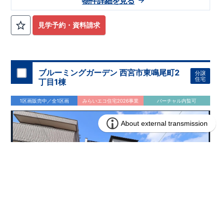
物件詳細を見る
見学予約・資料請求
ブルーミングガーデン 西宮市東鳴尾町2
分譲
住宅
丁目1棟
1区画販売中／全1区画
みらいエコ住宅2026事業
バーチャル内覧可