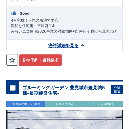
Good!
4月完成！人気の角地です◎
閑静な住宅街に平屋誕生♪
​みらいエコ住宅2026事業の対象物件※条件有り
​
国
から最大75万
円の補助金が得られます！
​※補助金額より事務手数料として99000 円（税込）及び振込手
物件詳細を見る
数料が差し引かれます。
★魅力的な間取り★
​・
玄関から
直接洗面所・浴室
へアクセスで
きる動線の為、
外から帰ってきたお子様も
お部屋を汚さず
に安心です♪
見学予約・資料請求
​・
キッチンには
食器洗い機完備
◎家事の
負担軽減
に！
・キッチン横に
パントリー付き♪
​・オープンサニタリーirodori採用！
​
段差のない
シームアンダーボウル仕様で
お手入れ簡単◎
​・主寝室には
アクセントクロス
使用♪
ブルーミングガーデン 豊見城市豊見城5
分譲
住宅
棟-長期優良住宅-
​↓↓クリックで詳細ご紹介
◆充実の
アフターサポート
◆
1区画販売中／全5区画
長期優良住宅
バーチャル内覧可
​東栄住宅では、お引き渡し後最大4回の無料点検と、最長60年
間の品質保証を実施。
​お引き渡しからが本当のお付き合いだと考え、アフターサービ
スを外部の業者に委託せず、