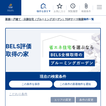
物件を探す
お気に入り
閲覧履歴
検索条件
新築一戸建て・分譲住宅（ブルーミングガーデン）TOP
テーマ検索
物件一覧
BELS評価
取得の家
現在の検索条件
この条件を保存
この条件の新着物件を通知
こだわり条件
エリアの変更
条件の変更