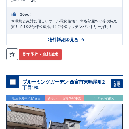
2台
カースペース
Good!
☆環境と家計に優しいオール電化住宅！ ☆各部屋WIC等収納充
実！ ☆1＆3号棟和室採用！2号棟キッチンパントリー採用！
物件詳細を見る
見学予約・資料請求
ブルーミングガーデン 西宮市東鳴尾町2
分譲
住宅
丁目1棟
1区画販売中／全1区画
みらいエコ住宅2026事業
バーチャル内覧可