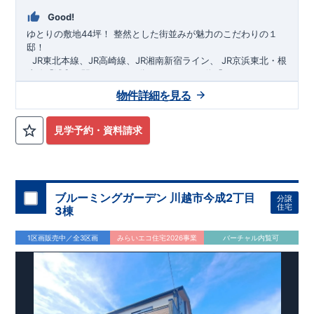
Good!
ゆとりの敷地44坪！
​
整然とした街並みが魅力のこだわりの１
邸！
​ ​ ​
JR東北本線、JR高崎線、
JR湘南新宿ライン、
JR京浜東北・根
岸線「
浦和
」駅までバス36
分
バス停「
やつしまニュー
タウン
」まで徒歩6
分
​ ​
JR京浜東北・根岸線
「
北浦和
」駅までバ
物件詳細を見る
ス29
​◆子育て環境良好！
分
​
大久保小学校
バス停
まで徒歩12分、
「
大久保支所
大久保
」まで徒歩
中学
12分​
校
まで徒歩12分！
​
​◆設計・建設性能評価ｗ取得！
​
幼稚園、保育園までは
​
◎性能評価とは
徒歩20分
圏内！
​​
【
​
◆
設
計
広々とした敷地！
住宅性能評価】
​
​
敷地は
建物設計段階で、国が定めた
44坪超
！
​
LDKは
18
帖
！
​
第三者機
4LDK
の
見学予約・資料請求
関
間取りプラン採用！
が評価しております！ ​ 【
​
​◆こだわりの内装！
建設
住宅性能評価】
​
2階洋室のうち一
​
第三
者機関
室は
開放的な勾配天井
により、建物完成までに
！
​
全居室
計4回
クローゼット付き！ ​ リビ
の検査が行われます！
​
​
◎この住宅の評価
ングはおしゃれな
​
折上天井
国が定めた
♪
​
​◆充実した設備！
耐震等級で最高の３
​
雨の日でも
を取得！
地震に強い
洗濯物が干せる
住宅です！
室内物干し
​
冬は暖かく夏は涼しくて快適♪ 省エ
​
浴室乾燥暖房機
付き！
​
食洗機
ネに優れた
付きシステムキッチン！
断熱等性能５
を取得！
​ ​
平日、休日 時間帯問わずご案内可
​ ​
その他項目も評価を受け
ブルーミングガーデン 川越市今成2丁目
分譲
ており、
能です！
性能に特化した
​
お気軽にお問い合わせください！
住宅です！
​
【お問い合わせ】
住宅
3棟
TEL：
048-710-5571
(営業時間 9:30～18:30 火水定休日)
1区画販売中／全3区画
みらいエコ住宅2026事業
バーチャル内覧可