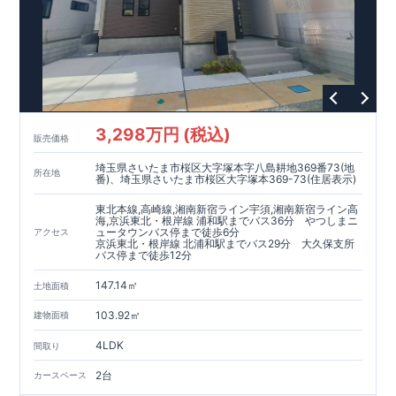
■
長期優良住宅
住宅ローン控除額の優遇、
固定資産税の減額期間
延長など
税制面でのメリットが受けられます。
■
耐震等級
３
＋
制震ダンパー
建築基準法の
1.5
倍の耐震性。
地震保
険の割引（最大
50
％）対象です。
​ ​
​
現地のご案内・資料請求 受付中
■完成済みにつき、
実際の
​
​
建物・設備・間取りを
現地にてご確認いただけます。
ま
ずはお気軽にお問い合わせください。
3,298万円 (税込)
TEL
：
0120-44-1081
販売価格
（
9:30
～
18:30
／火水曜休み）
スマートフォンで見やすい特設サイトはこちら
埼玉県さいたま市桜区大字塚本字八島耕地369番73(地
https://www.e-blooming.com/bukken/60075018/
所在地
番)、埼玉県さいたま市桜区大字塚本369-73(住居表示)
東北本線,高崎線,湘南新宿ライン宇須,湘南新宿ライン高
海,京浜東北・根岸線 浦和駅までバス36分 やつしまニ
ュータウンバス停まで徒歩6分
アクセス
京浜東北・根岸線 北浦和駅までバス29分 大久保支所
バス停まで徒歩12分
147.14㎡
土地面積
103.92㎡
建物面積
4LDK
間取り
2台
カースペース