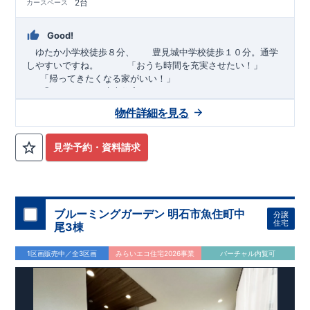
2台
カースペース
Good!
ゆたか小学校徒歩８分、 豊見城中学校徒歩１０分。通学
しやすいですね。
​ ​ ​ ​
「おうち時間を充実させたい！」
「帰ってきたくなる家がいい！」
「おしゃれなら建売住宅もありかも！」
物件詳細を見る
TEL:098-860-2201
（火・水曜日定休日、年末年始休み）
■
オプションではありません！全棟標準搭載
床下換気システ
見学予約・資料請求
ム・ガス衣類乾燥機・食洗器・宅配ボックス・玄関電子キー・
浴室換気乾燥機・防犯ガラス
■
１階廻りの構造材は
防腐・防蟻性
を確保するため、構造用集
成材に
ヒノキ
を使用しております！
ブルーミングガーデン 明石市魚住町中
分譲
■
長期優良住宅
もっと詳しく
「いい家を作って、きちんと手
住宅
尾3棟
入れをして、長く大切に使う」という考え方の下、
国が定めた
7
つの厳しい技術基準をクリアした物件だけが認定を受けられる
1区画販売中／全3区画
みらいエコ住宅2026事業
バーチャル内覧可
長期優良住宅。
長期優良住宅として認定を受けるためには、国が定めた下記
7
つ
の技術基準をクリアする必要があります。東栄住宅は全棟でク
リア！①耐震性②劣化対策③維持管理性④住戸面積⑤省エネル
ギー性⑥居住環境⑦維持保全管理
そのほかの魅力として、住宅ローン金利優遇、固定資産税の減