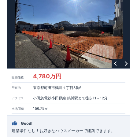
ギー性⑥居住環境⑦維持保全管理
そのほかの魅力として、住宅ローン金利優遇、固定資産税の減
税、中古市場での売却時にも有利です。
■
住宅性能評価ダブル
取得
もっと詳しく
「設計」と「建設」のダブルで性
能を評価されています！図面を第三者機関へ提出します。外部
■
当社こだわりの空間アイディアを
ショート動画
で
評価委員が建設中に
ご紹介しています。
3
回、竣工時に
ここをクリッ
1
回の現場検査が行われま
ク
す。構造の安定、劣化の軽減、維持管理への配慮、温熱環境・
エネルギー消費量（断熱等性能）の必須
4
分野、空気環境で、最
高等級取得！
■
耐震等級
3
もっと詳しく
東栄住宅の建物
は、国が定めた耐震最高等級
3
を取得。建築基準法に定められ
た、｢数百年に一度発生する地震に対して、倒壊、崩壊しない｣
という基準から、さらに
1.5
倍の耐震力を達成しています。
■
耐
風等級
2
災害時の損傷の受けにくさを評価されています。建築
基準法に定められている暴風による力（
500
年に
1
度）のさらに
4,780万円
販売価格
1.2
倍の暴風に対しても損傷を生じないことで耐風最高等級
2
を
取得しています。
■
自社一貫体制
もっと詳しく
東栄住宅は土
東京都町田市鶴川１丁目8番6
所在地
地の仕入れ、設計、施工、販売、メンテナンスまで、すべての
プロセスに携わっています。
■
アフターサポート
もっ
小田急電鉄小田原線 鶴川駅まで徒歩11～12分
アクセス
と詳しく
快適に暮らすことができる住宅の品質を長期にわたり
維持するには、定期的な点検を実施することが重要です。
最大
156.75㎡
土地面積
60
年間の保証制度がございます。もちろん、定期点検以外でも
万一不具合が発生した際は対応いたします。
Good!
建築条件なし！​お好きなハウスメーカーで建築できます。