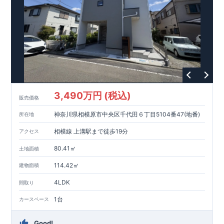
3,490万円 (税込)
販売価格
神奈川県相模原市中央区千代田６丁目5104番47(地番)
所在地
相模線 上溝駅まで徒歩19分
アクセス
80.41㎡
土地面積
114.42㎡
建物面積
4LDK
間取り
1台
カースペース
Good!