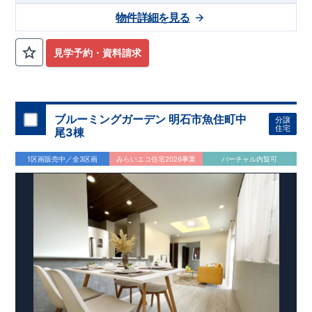
物件詳細を見る
見学予約・資料請求
ブルーミングガーデン 明石市魚住町中
分譲
住宅
尾3棟
1区画販売中／全3区画
みらいエコ住宅2026事業
バーチャル内覧可