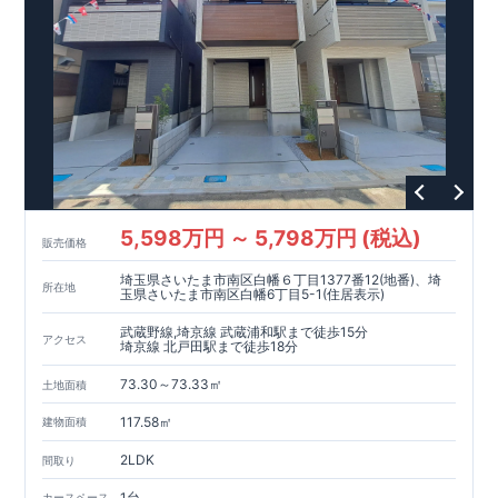
5,598万円 ～ 5,798万円 (税込)
販売価格
埼玉県さいたま市南区白幡６丁目1377番12(地番)、埼
所在地
玉県さいたま市南区白幡6丁目5-1(住居表示)
武蔵野線,埼京線 武蔵浦和駅まで徒歩15分
アクセス
埼京線 北戸田駅まで徒歩18分
73.30～73.33㎡
土地面積
117.58㎡
建物面積
2LDK
間取り
1台
カースペース