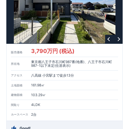
す。
【充実のアフターサポート】
3,790万円 (税込)
販売価格
東京都八王子市石川町987番(地番)、八王子市石川町
所在地
987-1以下未定(住居表示)
八高線 小宮駅まで徒歩13分
アクセス
161.98㎡
土地面積
103.29㎡
建物面積
4LDK
間取り
2台
カースペース
Good!