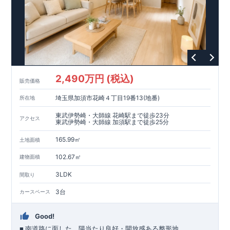
2,490万円 (税込)
販売価格
埼玉県加須市花崎４丁目19番13(地番)
所在地
東武伊勢崎・大師線 花崎駅まで徒歩23分
アクセス
東武伊勢崎・大師線 加須駅まで徒歩25分
165.99㎡
土地面積
102.67㎡
建物面積
3LDK
間取り
3台
カースペース
Good!
■
南道路に面した、陽当たり良好・開放感ある整形地