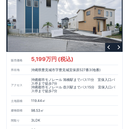
5,199万円 (税込)
販売価格
沖縄県豊見城市字豊見城宜保原527番3(地番)
所在地
沖縄都市モノレール 旭橋駅までバス11分 宜保入口バ
ス停まで徒歩7分
アクセス
沖縄都市モノレール 壺川駅までバス15分 宜保入口バ
ス停まで徒歩7分
119.44㎡
土地面積
98.53㎡
建物面積
3LDK
間取り