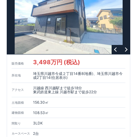
3,498万円 (税込)
販売価格
埼玉県川越市今成２丁目14番8(地番)、埼玉県川越市今
所在地
成2丁目14(住居表示)
川越線 西川越駅まで徒歩18分
アクセス
東武鉄道東上線 川越市駅まで徒歩22分
156.30㎡
土地面積
108.53㎡
建物面積
3LDK
間取り
2台
カースペース