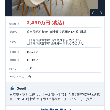
3,490万円 (税込)
販売価格
兵庫県明石市魚住町中尾字居屋敷121番1(地番)
所在地
山陽電気鉄道本線 山陽魚住駅まで徒歩7分
アクセス
山陽電気鉄道本線 西江井ヶ島駅まで徒歩8分
141.74㎡
土地面積
112.13㎡
建物面積
4LDK
間取り
2台
カースペース
Good!
☆環境と家計に優しいオール電化住宅！ ☆各部屋WIC等収納充
実！ ☆1＆3号棟和室採用！2号棟キッチンパントリー採用！