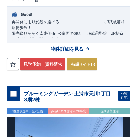
Good!
再開発により変貌を遂げる
​
JR武蔵浦和
駅徒歩圏！
陽光降りそそぐ南東側6ｍ公道面の3邸。
​
JR武蔵野線、JR埼京
線「
武蔵浦和
」駅まで徒歩15
分
​
自転車で約5分
物件詳細を見る
​◆設計・建設性能評価ｗ取得！
JR埼京線
「
北戸田
​
」駅まで徒歩18分​
◎性能評価とは
​​
​
【
設計
住
宅性能評価】
​
建物設計段階で、国が定めた
自転車で約6分
第三者機関
が
評価しております！ ​ 【
建設
住宅性能評価】
​
第三者機
見学予約・資料請求
特設サイト
関
​◆子育て環境良好！
により、建物完成までに
​
辻小学校
計4回
まで徒歩8分、
の検査が行われます！
内谷中学校
​
​ ◎こ
まで
の住宅の評価
徒歩9分！
​
幼稚園、保育園までは
​
国が定めた
耐震等級で最高の３
徒歩6分
圏内！
を取得！
​
◆
南東側6
地震
に強い
ｍ公道面！
住宅です！
​
陽光降りそそぐ明るい室内！
​
冬は暖かく夏は涼しくて快適♪ 省エネに
​
LDKは
16
帖
！
​
優れた
2（3）LDK
断熱等性能５
の間取りプラン採用！
を取得！
​ ​
その他項目も評価を受けてお
​
​◆こだわりの内装！
​
家
り、
族構成の変化に対応可能な可変型プラン！
性能に特化した
住宅です！
​
全居室
クローゼッ
ブルーミングガーデン 土浦市天川1丁目
分譲
ト付き！ ​
​◆充実した設備！
​
冬でも快適！LDK床暖房標準装
住宅
3期2棟
備♪
​
雨の日でも洗濯物が干せる
室内物干し
​
浴室乾燥暖房機
付き！
​
食洗機
付きシステムキッチン！
​
平日、休日 時間帯
1区画販売中／全2区画
みらいエコ住宅2026事業
長期優良住宅
問わずご案内可能です！
​
お気軽にお問い合わせください！
​
【お問い合わせ】TEL：
048-710-5571
(営業時間 9:30～
18:30 火水定休日)