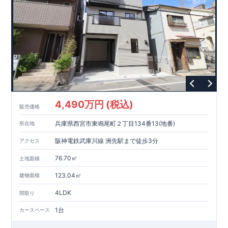
4,490万円 (税込)
販売価格
兵庫県西宮市東鳴尾町２丁目134番13(地番)
所在地
阪神電鉄武庫川線 洲先駅まで徒歩3分
アクセス
76.70㎡
土地面積
123.04㎡
建物面積
4LDK
間取り
1台
カースペース