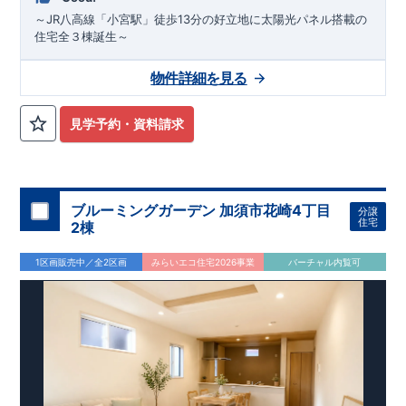
～JR八高線「小宮駅」徒歩13分の好立地に太陽光パネル搭載の
住宅全３棟誕生～
物件詳細を見る
見学予約・資料請求
ブルーミングガーデン 加須市花崎4丁目
分譲
住宅
2棟
1区画販売中／全2区画
みらいエコ住宅2026事業
バーチャル内覧可