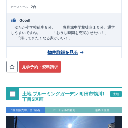
2台
カースペース
Good!
ゆたか小学校徒歩８分、 豊見城中学校徒歩１０分。通学
しやすいですね。
​ ​ ​ ​
「おうち時間を充実させたい！」
「帰ってきたくなる家がいい！」
「おしゃれなら建売住宅もありかも！」
物件詳細を見る
TEL:098-860-2201
（火・水曜日定休日、年末年始休み）
■
オプションではありません！全棟標準搭載
床下換気システ
見学予約・資料請求
ム・ガス衣類乾燥機・食洗器・宅配ボックス・玄関電子キー・
浴室換気乾燥機・防犯ガラス
■
１階廻りの構造材は
防腐・防蟻性
を確保するため、構造用集
成材に
ヒノキ
を使用しております！
土地 ブルーミングガーデン 町田市鶴川1
土地
■
長期優良住宅
もっと詳しく
「いい家を作って、きちんと手
丁目5区画
入れをして、長く大切に使う」という考え方の下、
国が定めた
7
つの厳しい技術基準をクリアした物件だけが認定を受けられる
1区画販売中／全5区画
バーチャル内覧可
最終１区画
長期優良住宅。
長期優良住宅として認定を受けるためには、国が定めた下記
7
つ
の技術基準をクリアする必要があります。東栄住宅は全棟でク
リア！①耐震性②劣化対策③維持管理性④住戸面積⑤省エネル