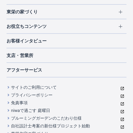
エリアから探す
東栄の家づくり
北海道・東北
長期優良住宅
お役立ちコンテンツ
北海道
宮城県
福島県
住宅性能評価書
関東
ご契約までの道のり
お客様インタビュー
茨城県
栃木県
群馬県
埼玉県
ブルーミングガーデンは地震につよい<地盤編>
現地見学ガイド
千葉県
東京都
神奈川県
支店・営業所
ブルーミングガーデンは地震につよい<建物編>
住宅にまつわるコラム
中部
室内空間を快適に保つ断熱性能
アフターサービス
ご紹介制度のご案内
山梨県
静岡県
愛知県
コストパフォーマンスに自信
関西
よくあるご質問
サイトのご利用について
充実のアフターサポート
滋賀県
京都府
大阪府
兵庫県
東栄INDEX（用語集）
プライバシーポリシー
奈良県
第三者評価によるお墨付き
免責事項
中国・四国
niwaで過ごす 庭曜日
家づくりのプロにも選ばれるブルーミングガーデン
岡山県
広島県
ブルーミングガーデンのこだわり仕様
住んでみるとじわじわ伝わる暮らしやすさへのこだわり
自社設計士考案の新仕様プロジェクト始動
九州・沖縄