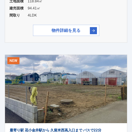
土地面積
118.84㎡
建売面積
94.41㎡
間取り
4LDK
物件詳細を見る
NEW
最寄り駅 花小金井駅から 久留米西高入口まで バスで22分