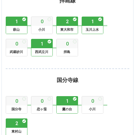
拝島線
1
0
2
1
萩山
小川
東大和市
玉川上水
0
1
0
武蔵砂川
西武立川
拝島
国分寺線
0
0
1
0
国分寺
恋ヶ窪
鷹の台
小川
2
東村山