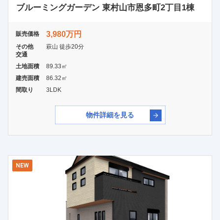
ブルーミングガーデン 東村山市恩多町2丁目1棟
3,980万円
販売価格
その他
萩山 徒歩20分
交通
土地面積
89.33㎡
建売面積
86.32㎡
間取り
3LDK
物件詳細を見る
NEW