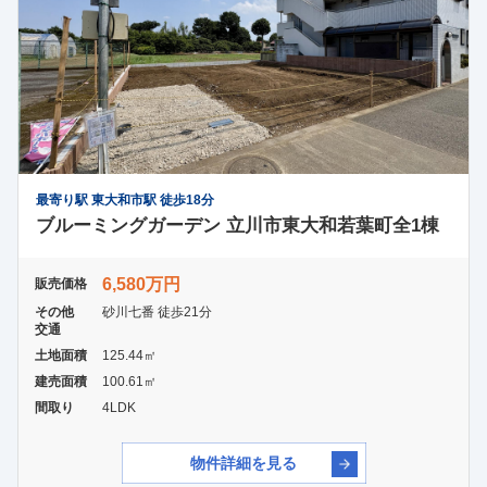
最寄り駅 東大和市駅 徒歩18分
ブルーミングガーデン 立川市東大和若葉町全1棟
6,580万円
販売価格
その他
砂川七番 徒歩21分
交通
土地面積
125.44㎡
建売面積
100.61㎡
間取り
4LDK
物件詳細を見る