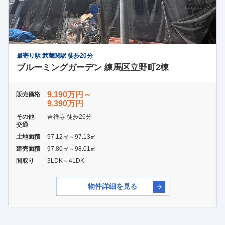
最寄り駅 武蔵関駅 徒歩20分
ブルーミングガーデン 練馬区立野町2棟
9,190万円～
販売価格
9,390万円
その他
吉祥寺 徒歩26分
交通
土地面積
97.12㎡～97.13㎡
建売面積
97.80㎡～98.01㎡
間取り
3LDK～4LDK
物件詳細を見る