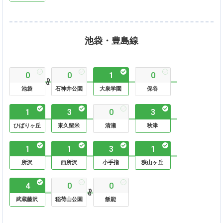
池袋・豊島線
0
0
1
0
池袋
石神井公園
大泉学園
保谷
1
3
0
3
ひばりヶ丘
東久留米
清瀬
秋津
1
1
3
1
所沢
西所沢
小手指
狭山ヶ丘
4
0
0
武蔵藤沢
稲荷山公園
飯能