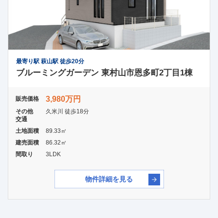
最寄り駅 萩山駅 徒歩20分
ブルーミングガーデン 東村山市恩多町2丁目1棟
3,980万円
販売価格
その他
久米川 徒歩18分
交通
土地面積
89.33㎡
建売面積
86.32㎡
間取り
3LDK
物件詳細を見る