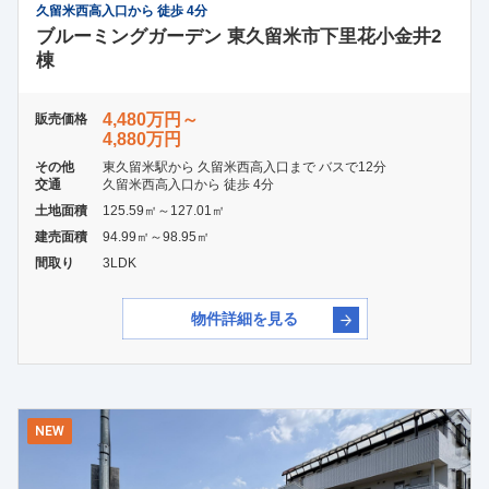
久留米西高入口から 徒歩 4分
ブルーミングガーデン 東久留米市下里花小金井2
棟
4,480万円～
販売価格
4,880万円
その他
東久留米駅から 久留米西高入口まで バスで12分
交通
久留米西高入口から 徒歩 4分
土地面積
125.59㎡～127.01㎡
建売面積
94.99㎡～98.95㎡
間取り
3LDK
物件詳細を見る
NEW