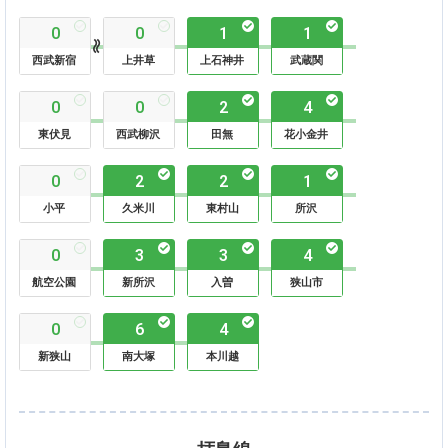
0
0
1
1
西武新宿
上井草
上石神井
武蔵関
0
0
2
4
東伏見
西武柳沢
田無
花小金井
0
2
2
1
小平
久米川
東村山
所沢
0
3
3
4
航空公園
新所沢
入曽
狭山市
0
6
4
新狭山
南大塚
本川越