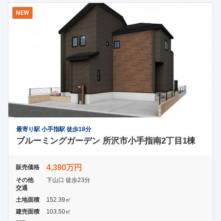
NEW
最寄り駅 小手指駅 徒歩18分
ブルーミングガーデン 所沢市小手指南2丁目1棟
4,390万円
販売価格
その他
下山口 徒歩23分
交通
土地面積
152.39㎡
建売面積
103.50㎡