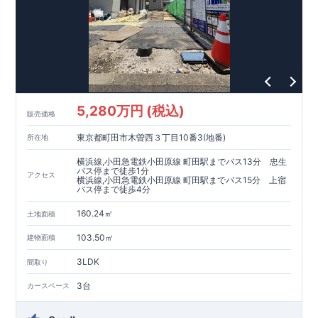
5,280万円 (税込)
販売価格
東京都町田市木曽西３丁目10番3(地番)
所在地
横浜線,小田急電鉄小田原線 町田駅までバス13分 忠生
バス停まで徒歩1分
アクセス
横浜線,小田急電鉄小田原線 町田駅までバス15分 上宿
バス停まで徒歩4分
160.24㎡
土地面積
103.50㎡
建物面積
3LDK
間取り
3台
カースペース