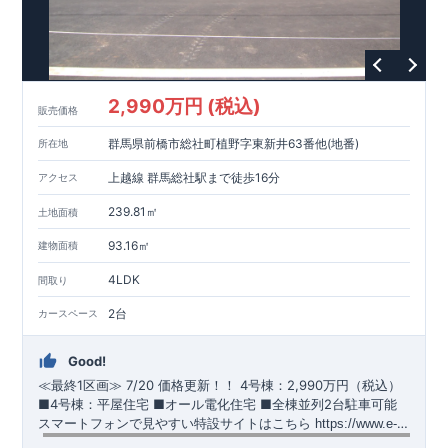
https://www.e-blooming.com/bukken/51575021/
2,990万円 (税込)
販売価格
群馬県前橋市総社町植野字東新井63番他(地番)
所在地
上越線 群馬総社駅まで徒歩16分
アクセス
239.81㎡
土地面積
93.16㎡
建物面積
4LDK
間取り
2台
カースペース
Good!
≪最終1区画≫
​
7/20 価格更新！！
​
4号棟：2,990万円（税込）
​​
■4号棟：平屋住宅 ​■オール電化住宅 ​■全棟並列2台駐車可能 ​
スマートフォンで見やすい特設サイトはこちら
​
https://www.e-
blooming.com/bukken/51574032/