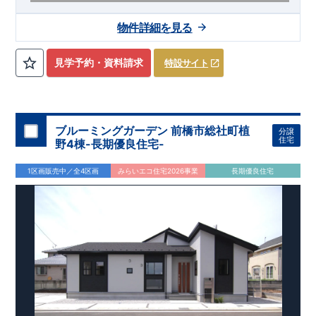
【交通】
わたらせ渓谷鉄道
『大間々』駅……徒歩3分（約230
物件詳細を見る
ｍ）
​上毛電鉄、東武桐生線
​『赤城』駅……徒歩11分（約870
ｍ）
見学予約・資料請求
特設サイト
【学校】
​大間々南
小学校……徒歩10分（約790ｍ）
​大間々
中学
校
……
徒歩10分（約780ｍ）
【妥協のない家づくり】
​↓ クリックすると詳細ページが表示
されます
長期優良住宅
​住宅性能評価
地震に強い家づくり
ブルーミングガーデン 前橋市総社町植
分譲
（地盤編
）
​地震に強い家づくり（建物編）
地震に強い家づく
住宅
野4棟-長期優良住宅-
り（制震編）
【ブルーミングガーデンが選ばれる理由】
​↓ クリックすると
1区画販売中／全4区画
みらいエコ住宅2026事業
長期優良住宅
詳細ページが表示されます
​暮らしを豊かにする空間アイデア
外観デザインへのこだわり
メンテナンスリフォーム
お問い合わせ​
027-320-1238
​
高崎営業所（定休日：火曜日・水
曜日）
営業時間／9：30～18：30
​
​ ​
GOOD DESIGN AWARD2024
​
東栄住宅​
は、この度2024年度
グッドデザイン賞を3プロジェクト同時受賞いたしました。
木造住宅用制震ダンパー / 東栄セーフティダンパー
地盤改
良工法 / R-Evolve パイル
宅地開発手法 / 簡単に地図から
消せる道
スマートフォンで見やすい特設サイトはこちら