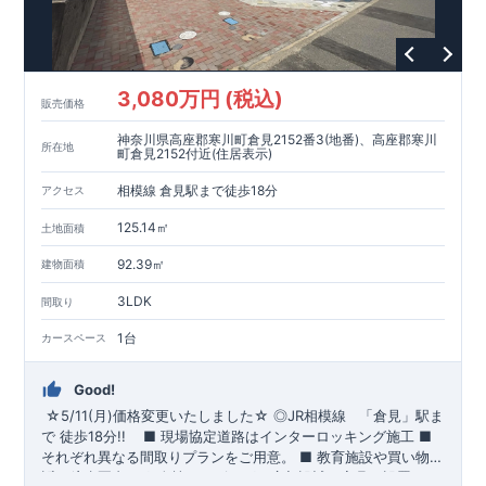
3,080万円 (税込)
販売価格
神奈川県高座郡寒川町倉見2152番3(地番)、高座郡寒川
所在地
町倉見2152付近(住居表示)
相模線 倉見駅まで徒歩18分
アクセス
125.14㎡
土地面積
92.39㎡
建物面積
3LDK
間取り
1台
カースペース
Good!
☆5/11(月)価格変更いたしました☆
​
◎
JR相模線
「倉見」
駅ま
で 徒歩18分!!
​ ​
■ 現場協定道路はインターロッキング施工
​
■
それぞれ異なる間取りプランをご用意。
​
■
教育施設や買い物施
設が徒歩圏内♪
◆
ブルーミングガーデンのこだわり ◆
■
全棟、リビングは広々設計で家具を設置して
← 各タイトルをクリ