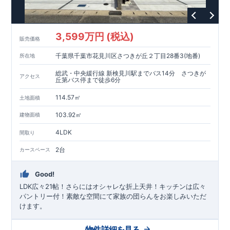
3,599万円 (税込)
販売価格
千葉県千葉市花見川区さつきが丘２丁目28番3(地番)
所在地
総武・中央緩行線 新検見川駅までバス14分 さつきが
アクセス
丘第バス停まで徒歩6分
114.57㎡
土地面積
103.92㎡
建物面積
4LDK
間取り
2台
カースペース
Good!
LDK広々21帖！さらにはオシャレな折上天井！キッチンは広々
パントリー付！素敵な空間にて家族の団らんをお楽しみいただ
けます。
物件詳細を見る