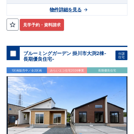
物件詳細を見る
見学予約・資料請求
ブルーミングガーデン 掛川市大渕2棟-
分譲
住宅
長期優良住宅-
1区画販売中／全2区画
みらいエコ住宅2026事業
長期優良住宅