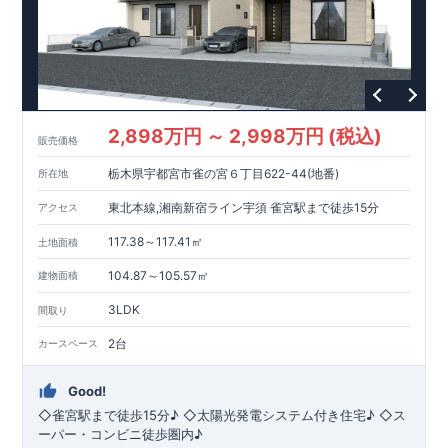
2,898万円 ～ 2,998万円 (税込)
販売価格
栃木県宇都宮市雀の宮６丁目622-44(地番)
所在地
東北本線,湘南新宿ライン宇須 雀宮駅まで徒歩15分
アクセス
117.38～117.41㎡
土地面積
104.87～105.57㎡
建物面積
3LDK
間取り
2台
カースペース
Good!
◇雀宮駅まで徒歩15分♪ ◇太陽光発電システム付き住宅♪ ◇ス
ーパー・コンビニ徒歩圏内♪