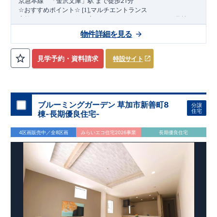
21
京急本
線
「金沢文庫」駅
まで
徒歩
分
,
☆
おすすめポイント
☆
[1]
マルチエントランス
(1
)
家族のライフスタイルに寄り添うマルチエントランス
号棟
,
[2]
多彩な収納プラン
物件詳細を見る
【全居室クローゼット完備】
見学予約・資料請求
特設サイト
お子様のお洋服の収納にも困らない
☆
​
【ウォークインクローゼット】
衣替えも簡単な大容量のウォー
(2
3
)
クインクローゼット搭載
・
号棟
4
​
​
【床下収納】
【可動棚
段】
【大容量シューズクローゼット】
などの、あったらうれしい収納完備
☆
ブルーミングガーデン 草加市新善町8
分譲
,
[3]
テラス
★
住宅
棟-長期優良住宅-
家族の団らんやガーデニング、ちょっとしたアウトドアにも活
(4
)
用できます♪
号棟
4区画販売中／全8区画
みらいエコ住宅2026事業
長期優良住宅
,
[4]
上部吹抜け
上部吹抜けによって光と風が通り、リビング全体が明るく快適
“
”
“
”
に♪
広さ
と
開放感
を感じられる空間。
◎
暮らしに寄り添う住環境
◎
～徒歩圏内～
教育環境
／コンビニ
/
ドラッグストア
／
公園
​
■周辺環境■
【教育施設】
840m
11
​
カナリヤ幼稚園 約
（徒歩
分）
アイン金沢文庫保育
1100m
14
​
園 約
（徒歩
分）
マミーズエンジェル金沢文庫駅前保