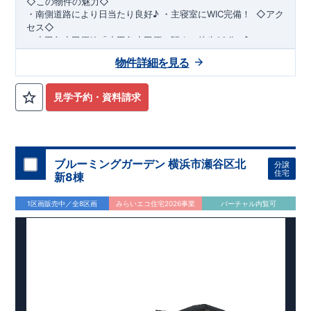
◇この物件の魅力◇
・
南側道路により日当たり良好♪
​​
・
主寝室にWIC完備！
​ ​
◇アク
セス◇
・小田急小田原線
「小田急小田原」駅まで徒歩22分
​
◇ロケー
ション◇
物件詳細を見る
・相模原市立若草小学校 徒歩11分 ・相模原市立若草
中学校 徒歩5分 ・sanwa相模台店
徒歩9分 ​・セブンイレブン相模原相模台店 徒歩4分
見学予約・資料請求
◇ブルーミングガーデンのこだわり◇
【全棟自社一貫体制】
・誰が、何をしたか。が明確だからこそ、お客様の安心に繋が
ります。
・設計、施工、営業が互いに協力しあい、最良のプランを提供
ブルーミングガーデン 横浜市瀬谷区北
分譲
いたします。
住宅
新8棟
・不要な中間マージンを抑えることで、コストダウンに努めて
います。
1区画販売中／全8区画
みらいエコ住宅2026事業
バーチャル内覧可
【耐震等級3取得】
・東栄住宅の建物は、国が定めた耐震等級で最高の3を取得。
建築基準法で定められた、｢数百年に一度発生する地震に対し
て、倒壊、崩壊しない。｣という基準から、さらに1.5倍の耐震
力を達成しています。
【住宅性能評価ダブル取得】