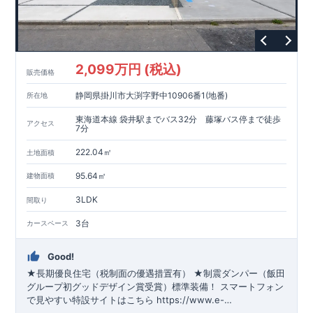
2,099万円 (税込)
販売価格
静岡県掛川市大渕字野中10906番1(地番)
所在地
東海道本線 袋井駅までバス32分 藤塚バス停まで徒歩
アクセス
7分
222.04㎡
土地面積
95.64㎡
建物面積
3LDK
間取り
3台
カースペース
Good!
★長期優良住宅（税制面の優遇措置有） ★制震ダンパー（飯田
グループ初グッドデザイン賞受賞）標準装備！
スマートフォン
で見やすい特設サイトはこちら
https://www.e-
blooming.com/bukken/65075020/