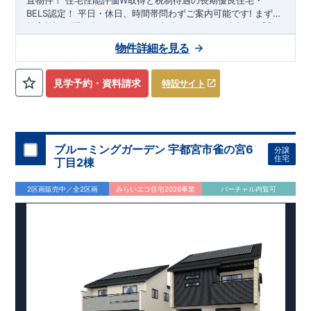
置物件！
住宅性能評価W取得と税制待遇の長期優良住宅・
BELS認定！
平日・休日、時間帯問わずご案内可能です!
まずは
お気軽にお問い合わせください!
教育施設、スーパー、コンビニ、クリニックなど
東武スカイツリーライン
徒歩7分
以内
「新
田」
◆収納も沢山あります！
駅徒歩20～21分！
清門小学校
・季節ものの収納に便利な
徒歩18～19分、
新栄中学校
『ウォーク
物件詳細を見る
徒歩23～24分!
インクローゼット』
◎物件のポイント
（号棟による）
敷地は、
​
・勉強や仕事用に便利な空
36坪～
!
駐車スペー
スは『
間
『テレワークルーム』
2～3台
』!
（号棟による）
​
◆こだわりの内装！
・LDKは
空間演出した折り上げ天井
・開放感のある
『アイラン
見学予約・資料請求
特設サイト
ド風オープンキッチン』
・2階の主寝室は、仕切れる
『主寝室
可変型』
タイプです
◆便利な設備！
・掃除に便利な
『バルコ
ニー水栓』
・雨の日でも洗濯物が干せる
『室内物干』
・梅雨
時や花粉の時期のお洗濯も安心
『浴室乾燥暖房機』
​
​スマート
フォンで見やすい特設サイトはこちら
​
https://www.e-
ブルーミングガーデン 宇都宮市雀の宮6
分譲
blooming.com/bukken/20074012/
住宅
丁目2棟
2区画販売中／全2区画
みらいエコ住宅2026事業
バーチャル内覧可