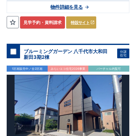
も十分ゆとりの空間です♪
ック!!
■『長期優良住宅』取得予定!
​
■
リビング全体を見渡せる「対面式
・国の定めた基準を全てク
物件詳細を見る
キッチン」を採用♪
リア
・住宅ローン減税、固定資産税などの税制優遇を受けられ
​
■ キッチンにはポップアップ天井採用でお
しゃれな空間でお料理が可能！
ます。 ・中古市場でも、長期優良住宅が有利に働きます。
■住
宅性能評価ダブル取得予定!
・『設計』住宅性能評価‥‥建物設
見学予約・資料請求
特設サイト
計段階で、国が認めた第三機関が評価しております。 ・『建
設』住宅性能評価‥‥評価を受けた図面通りに施工されている
か、建設までに計4回チェックが行われます。 ・図面や書類上
だけでなく、「現場の施工状況」を検査した上で、品質を保証
しております。
■全棟自社一貫体制!
・誰が何をやったかが明
ブルーミングガーデン 八千代市大和田
分譲
確だからこそ、お客様の安心に繋がります。 ・設計、施工、営
住宅
新田3期2棟
業が協力しあい、最良のプランをご提供いたします。 ・不要な
中間マージンを抑える事で、コストダウンに努めております。
​
1区画販売中／全2区画
みらいエコ住宅2026事業
バーチャル内覧可