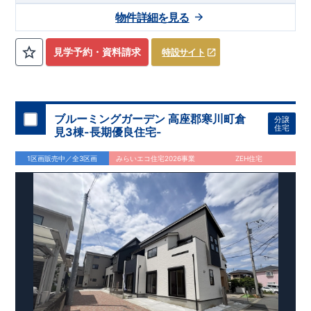
【交通】
上越線
『群馬総社』駅……徒歩16分（約1270ｍ）
物件詳細を見る
【学校】
​勝山
小学校……徒歩5分（約390ｍ）
​第六
中学校
……
徒
歩13分（約1030ｍ）
見学予約・資料請求
特設サイト
【妥協のない家づくり】
​↓ クリックすると詳細ページが表示
されます
長期優良住宅
​住宅性能評価
地震に強い家づくり
（地盤編
）
​地震に強い家づくり（建物編）
地震に強い家づく
り（制震編）
ブルーミングガーデン 高座郡寒川町倉
分譲
【ブルーミングガーデンが選ばれる理由】
​↓ クリックすると
住宅
見3棟-長期優良住宅-
詳細ページが表示されます
​暮らしを豊かにする空間アイデア
外観デザインへのこだわり
メンテナンスリフォーム
1区画販売中／全3区画
みらいエコ住宅2026事業
ZEH住宅
お問い合わせ​
027-320-1238
​
高崎営業所（定休日：火曜日・水
曜日）
営業時間／9：30～18：30
​
​ ​
GOOD DESIGN AWARD2024
​
東栄住宅​
は、この度2024年度
グッドデザイン賞を3プロジェクト同時受賞いたしました。
木造住宅用制震ダンパー / 東栄セーフティダンパー
地盤改
良工法 / R-Evolve パイル
宅地開発手法 / 簡単に地図から
消せる道