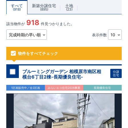
すべて
新築分譲住宅
土地
918
895
23
918
該当物件が
件見つかりました。
表示件数
物件をすべてチェック
ブルーミングガーデン 相模原市南区相
分譲
住宅
模台6丁目2棟-長期優良住宅-
1区画販売中／全2区画
みらいエコ住宅2026事業
長期優良住宅