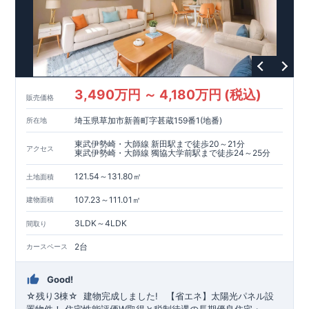
1400m
18
822m
11
​
育園 約
（徒歩
分）
釜利谷小学校 約
（徒歩
m
22
190m
​
​
分）
【買い物施設】
釜利谷中学校 約1700
ローソン横浜釜利谷東五丁目店 約
（徒歩
分）
（徒
3
750m
​
歩
分）
セブン
-
イレブン横浜釜利谷東
3
丁目店 約
（徒歩
10
1000m
13
​
​
分）
そうてつローゼン釜利谷店 約
（徒歩
分）
ク
750m
10
リエイト
【その他施設】
S
・
D
金沢釜利谷店 約
（徒歩
分）
154m
2
​
みやざき内科医院 約
（徒歩
分）
金沢白百合クリニッ
819m
11
​
300m
4
​
ク 約
（徒歩
分）
北谷公園 約
（徒歩
分）
金沢
3,490万円 ～ 4,180万円 (税込)
400m
5
​
667m
9
販売価格
自然公園 約
（徒歩
分）
夏山東公園 約
（徒歩
​
分）
■
東栄住宅の家作り■
■
ブルーミングガーデンのこだわり
■
埼玉県草加市新善町字甚蔵159番1(地番)
所在地
​↑
↑ ​​
■
各タイトルをクリック
長期優良住宅取得
【国が定めた７つの技術基準をクリア
☆
】
１
耐久性
/
２劣化対
東武伊勢崎・大師線 新田駅まで徒歩20～21分
アクセス
策
/
３維持管理性
４
住宅面積
/
５省エネルギー性
/
６
居住環境
/
７
維
東武伊勢崎・大師線 獨協大学前駅まで徒歩24～25分
​ ​
​
持保全管理
■
住宅性能評価ダブル取得
スマートフォンで見やす
​​​
TEL:0120-07-1081​
121.54～131.80㎡
​
い特設サイトはこちら
お問い合わせお待ちしております
★
物件のご案内は、
☆
事前予約
が
オススメ
土地面積
​
​
です
※
未完成の場合は、現地確認の他に
☆
スムーズにご案内が可能
♪
お気軽にお問い合わせくださ
近くにある同仕様の完成物
107.23～111.01㎡
建物面積
い
件をご案内致します。
♪
3LDK～4LDK
間取り
2台
カースペース
Good!
☆残り
3
棟☆
​ ​
建物完成しました!
​ ​
【省エネ】太陽光パネル設