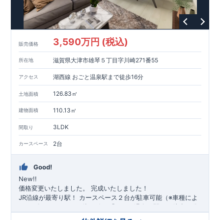
3,590万円 (税込)
販売価格
滋賀県大津市雄琴５丁目字川崎271番55
所在地
湖西線 おごと温泉駅まで徒歩16分
アクセス
126.83㎡
土地面積
110.13㎡
建物面積
3LDK
間取り
2台
カースペース
Good!
New!!
価格変更いたしました。
完成いたしました！
​JR沿線が最寄り駅！
​カースペース２台が駐車可能（※車種によ
る）
​
​〇アクセス
・JR湖西線、「おごと温泉」駅まで徒歩16
分 ​
​〇ロケーション
​・大津市雄琴小学校まで徒歩24分
​
・大津市立