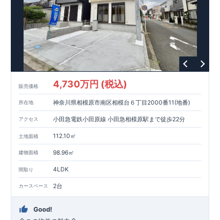
4,730万円 (税込)
販売価格
神奈川県相模原市南区相模台６丁目2000番11(地番)
所在地
小田急電鉄小田原線 小田急相模原駅まで徒歩22分
アクセス
112.10㎡
土地面積
98.96㎡
建物面積
4LDK
間取り
2台
カースペース
Good!