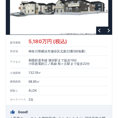
・設計住宅性能評価：建物設計段階で、国が認めた第三者機関
が評価しています。
・建設住宅性能評価：評価を受けた図面通りに施工されている
か、建設までに、計4回のチェックが行われます。
図面や書類上だけでなく、現場の施工状況を検査した上で、品
質を保証しています。
【長期優良住宅】
5,180万円 (税込)
・長期優良住宅とは、｢良い家を作って、きちんと手入れをし
販売価格
て、長く大切に使う｣ことを目的とした認定制度。住宅ローン減
神奈川県横浜市瀬谷区北新22番58(地番)
所在地
税、固定資産税などの税制優遇を受けられるだけでなく、中古
市場でも、長期優良住宅が有利に働きます。
相模鉄道本線 瀬谷駅まで徒歩19分
アクセス
小田急電鉄江ノ島線 桜ヶ丘駅まで徒歩22分
【充実のアフターサポート】
・東栄住宅では、お引渡し後最大10回の無料定期点検と、60年
132.18㎡
土地面積
間の品質保証を実施。お引渡しからが本当のお付き合いだと考
98.95㎡
え、アフターサービスを外部の業者に委託せず、東栄住宅グル
建物面積
ープ「東栄ホームサービス株式会社」にて責任をもって対応い
4LDK
間取り
たします。
2台
カースペース
Good!