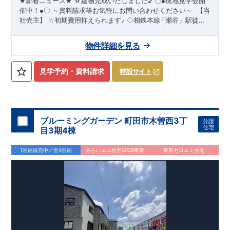
☆建物完成いたしました
♪
★
新着ニュース
★
〇
●
現地見学会開
～資料請求等お気軽にお問い合わせください～
催中！
●
〇
【当
社売主】
☆
初期費用抑えられます
♪
◇相鉄本線
「瀬谷
」駅徒歩
​
​
１９分♪
★☆
当社自慢の魅力溢れる間取り
◇全区画３９坪越えの新規分譲地
&
設備
!
暮らしやすく長く愛さ
◇教育施設が徒歩圏
​
内です
れる安心住まい
♪
◇都内へのアクセス良好
☆★
◇
使い勝手の良い多彩な間取り
◇
物件詳細を見る
・開放感を演出するスタイリッシュな間取り
【勾配天井・折り
上げ天井】
・ 吹き抜けにより明るく開放的なLDKとなってお
ります（5号棟）
【吹き抜け天井】
◇
実際に生活した時に便利
見学予約・資料請求
特設サイト
◇
≪
・ちょっとした収納に
ブルーミングガーデンのこ
【収納スペース・各居室クローゼット
だ
わ
り
≫
←
各タイトルをクリッ
完備】
・リビングや廊下に収納を多数配置!時間短縮ができ主
・『設計』住宅性能評価
‥‥
建物
ク
!!
■
住宅性能評価ダブ
ル
取
得
!
婦に嬉しい
設計段階で、国が認めた第三機関が評価しております。
【食器洗い乾燥機】
・寒い冬や梅雨の季節に大活
・『建
躍！
設』住宅性能評価
スマートフォンで見やすい特設サイトはこちら
【浴室乾燥暖房機】
‥‥
評価を受けた図面通りに施工されている
か、建設までに計
https://www.e-blooming.com/bukken/51775003/
回チェックが行われます。
・図面や書類上
4
ブルーミングガーデン 町田市木曽西3丁
分譲
だけでなく、「現場の施工状況」を検査した上で、品質を保証
住宅
目3期4棟
しております。
・誰が何をやったかが明確
■
全棟自社一
貫
体
制
!
だからこそ、お客様の安心に繋がります。
・設計、施工、営業
1区画販売中／全4区画
みらいエコ住宅2026事業
東京ゼロエミ住宅
が協力しあい、最良のプランをご提供いたします。
・不要な中
間マージンを抑える事で、コストダウンに努めております。