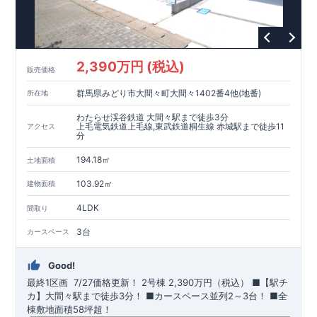
2,390万円 (税込)
販売価格
群馬県みどり市大間々町大間々1402番4他(地番)
所在地
わたらせ渓谷鉄道 大間々駅まで徒歩3分
上毛電気鉄道上毛線,東武鉄道桐生線 赤城駅まで徒歩11
アクセス
分
194.18㎡
土地面積
103.92㎡
建物面積
4LDK
間取り
3台
カースペース
Good!
最終1区画 7/27価格更新！
​
2号棟
2,390万円（税込）
​■【駅チ
カ】大間々駅まで徒歩3分！ ​■カースペース並列2～3台！ ​■全
棟敷地面積58坪超！