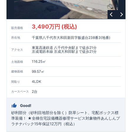
3,490万円 (税込)
販売価格
千葉県八千代市大和田新田字飯盛台238番3(地番)
所在地
東葉高速鉄道 八千代中央駅まで徒歩21分
アクセス
京成電鉄本線 京成大和田駅まで徒歩21分
116.25㎡
土地面積
99.57㎡
建物面積
4LDK
間取り
2台
カースペース
Good!
砂利部分（砂利目地部分を除く）防草シート、宅配ボックス標
準装備！ ★全棟住宅設備機器修理サービス対象物件あんしんプ
ラチナパック15年保証12万円（税込）