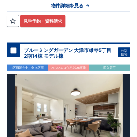
物件詳細を見る
見学予約・資料請求
ブルーミングガーデン 大津市雄琴5丁目
分譲
住宅
2期14棟 モデル棟
1区画販売中／全14区画
みらいエコ住宅2026事業
即入居可