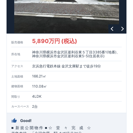
5,890万円 (税込)
販売価格
神奈川県横浜市金沢区釜利谷東５丁目3385番1(地番)、
所在地
神奈川県横浜市金沢区釜利谷東5-5(住居表示)
京浜急行電鉄本線 金沢文庫駅まで徒歩19分
アクセス
166.21㎡
土地面積
110.08㎡
建物面積
4LDK
間取り
2台
カースペース
Good!
■
■
☆ 堂 々 完 成 ☆
新
規
公
開
物
件