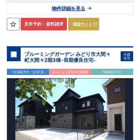
物件詳細を見る
見学予約・資料請求
特設サイト
ブルーミングガーデン みどり市大間々
分譲
住宅
町大間々2期3棟-長期優良住宅-
1区画販売中／全3区画
みらいエコ住宅2026事業
長期優良住宅