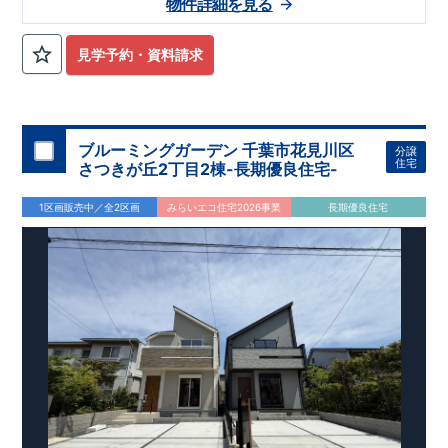
物件詳細を見る
日吉中学校まで徒歩50分 ​・せんだん保育園まで徒歩15分 ​・雄
琴幼稚園まで徒歩24分 ​
​〇この物件のおすすめ
・マルチスキッ
プは、カウンター付きで​ワークスペースや勉強机としてご利用
見学予約・資料請求
出来ます！ ​・ペニンシュラキッチンはデザイン性も使いやすさ
も高めです！ ​・ハイブリット給湯器で省エネ効率アップ！
​
・
キッチン横に４段可動棚付きでパントリーとしてご利用できま
す！
​お気軽にご連絡ください！
​（株）東栄住宅 京都営業所
​TEL:075-394-5350
​定休日：火・水・年末年始など
​
ブルーミングガーデン 千葉市花見川区
分譲
住宅
さつきが丘2丁目2棟-長期優良住宅-
1区画販売中／全2区画
みらいエコ住宅2026事業
長期優良住宅