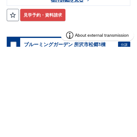
見学予約・資料請求
ブルーミングガーデン 所沢市松郷1棟
分譲
住宅
1区画販売中／全1区画
みらいエコ住宅2026事業
バーチャル内覧可