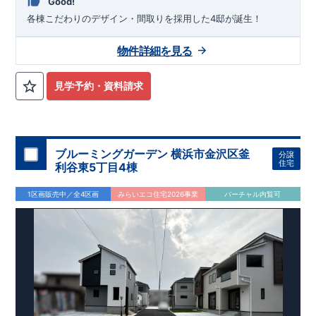
Good!
各棟こだわりのデザイン・間取りを採用した4邸が誕生！
物件詳細を見る
見学予約・資料請求
ブルーミングガーデン 横浜市金沢区釜
分譲
住宅
利谷東5丁目4棟
1区画販売中／全4区画
みらいエコ住宅2026事業
バーチャル内覧可