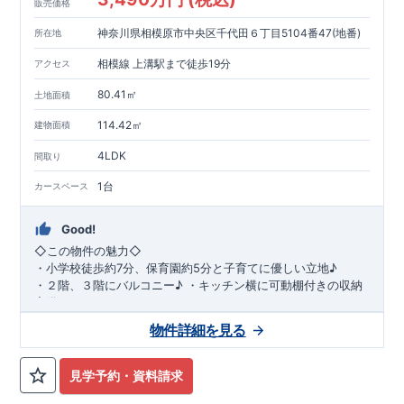
販売価格
神奈川県相模原市中央区千代田６丁目5104番47(地番)
所在地
相模線 上溝駅まで徒歩19分
アクセス
80.41㎡
土地面積
114.42㎡
建物面積
4LDK
間取り
1台
カースペース
Good!
◇
この物件の魅力
◇
・
小学校徒歩約
7
分、保育園約
5
分と子育てに優しい立地♪
・２階、３階にバルコニー♪
・キッチン横に可動棚付きの収納
完備。
・家族で過ごすこともできるワイドバルコニー完備。
◇
アクセ
物件詳細を見る
ス
◇
JR
相模線「上溝」駅
徒歩
19
分
◇
ロケーション
◇
・相模原市立星が丘小学校
徒歩
7
分
・オーケ
ー相模原店
徒歩
4
分
・業務スーパー相
見学予約・資料請求
模原店
徒歩
12
分
・やまうち医院 徒歩
4
分
・セブン
イレブン星ヶ丘店 徒歩
4
分