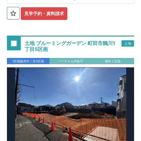
■
オプションではありません！全棟標準搭載
床下換気システ
見学予約・資料請求
ム・ガス衣類乾燥機・食洗器・宅配ボックス・玄関電子キー・
浴室換気乾燥機・防犯ガラス
■
１階廻りの構造材は
防腐・防蟻性
を確保するため、構造用集
成材に
ヒノキ
を使用しております！
土地 ブルーミングガーデン 町田市鶴川1
土地
■
長期優良住宅
もっと詳しく
「いい家を作って、きちんと手
丁目5区画
入れをして、長く大切に使う」という考え方の下、
国が定めた
7
つの厳しい技術基準をクリアした物件だけが認定を受けられる
1区画販売中／全5区画
バーチャル内覧可
最終１区画
長期優良住宅。
長期優良住宅として認定を受けるためには、国が定めた下記
7
つ
の技術基準をクリアする必要があります。東栄住宅は全棟でク
リア！①耐震性②劣化対策③維持管理性④住戸面積⑤省エネル
ギー性⑥居住環境⑦維持保全管理
そのほかの魅力として、住宅ローン金利優遇、固定資産税の減
税、中古市場での売却時にも有利です。
■
住宅性能評価ダブル
取得
もっと詳しく
「設計」と「建設」のダブルで性
能を評価されています！図面を第三者機関へ提出します。外部
■
当社こだわりの空間アイディアを
ショート動画
で
評価委員が建設中に
ご紹介しています。
3
回、竣工時に
ここをクリッ
1
回の現場検査が行われま
ク
す。構造の安定、劣化の軽減、維持管理への配慮、温熱環境・
エネルギー消費量（断熱等性能）の必須
4
分野、空気環境で、最
高等級取得！
■
耐震等級
3
もっと詳しく
東栄住宅の建物
は、国が定めた耐震最高等級
3
を取得。建築基準法に定められ
た、｢数百年に一度発生する地震に対して、倒壊、崩壊しない｣