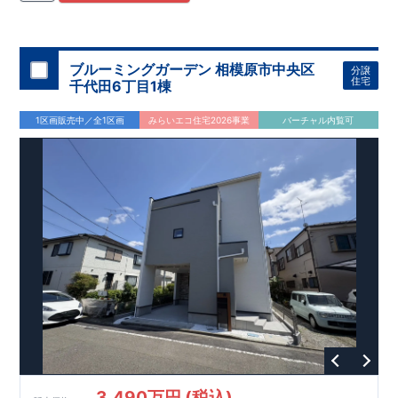
住宅用制震ダンパー/
東栄セーフティダンパー」
・
「地盤改良
工法/R-Evolve
パイル」
・
「宅地開発手法/
簡単に地図から消
せる道」
平日・休日ご内覧可能です！
○
第18
回キッズデザイン
賞
受賞
・
2024
年、東栄住宅
の新たな空間提案
ぜひお気軽にお問い合わせください♪
「マルチエント
ラ
ンス」
西宮営業所
が受賞いたしまし
TEL
：
0798-
ブルーミングガーデン 相模原市中央区
分譲
​
た！
38-1246
○
耐震等級最高
(
定休日：火・水・年末年始
等
級3
・数百年に一度の地震に耐える力
)
住宅
千代田6丁目1棟
の
1.5
倍の耐震性！
・さらに繰り返しの地震に強い
制震
ダンパ
ー
採用で安心！
○
BELS
・エコ住宅としての性能評価を全号棟
1区画販売中／全1区画
みらいエコ住宅2026事業
バーチャル内覧可
が取得しています！
○
住宅性能評価ダブ
ル
取得
・『設計』住
宅性能評価…建物設計段階で、国が認めた第三者機関が評価し
ております。
・『建設』住宅性能評価…評価を受けた図面通
りに施工されているか、建設までに計
4
回チェックが行われま
す。
3,490万円 (税込)