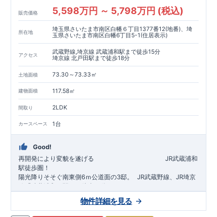
5,598万円 ～ 5,798万円 (税込)
販売価格
埼玉県さいたま市南区白幡６丁目1377番12(地番)、埼
所在地
玉県さいたま市南区白幡6丁目5-1(住居表示)
武蔵野線,埼京線 武蔵浦和駅まで徒歩15分
アクセス
埼京線 北戸田駅まで徒歩18分
73.30～73.33㎡
土地面積
117.58㎡
建物面積
2LDK
間取り
1台
カースペース
Good!
再開発により変貌を遂げる
​
JR武蔵浦和
駅徒歩圏！
陽光降りそそぐ南東側6ｍ公道面の3邸。
​
JR武蔵野線、JR埼京
線「
武蔵浦和
」駅まで徒歩15
分
​
自転車で約5分
物件詳細を見る
​◆設計・建設性能評価ｗ取得！
JR埼京線
「
北戸田
​
」駅まで徒歩18分​
◎性能評価とは
​​
​
【
設計
住
宅性能評価】
​
建物設計段階で、国が定めた
自転車で約6分
第三者機関
が