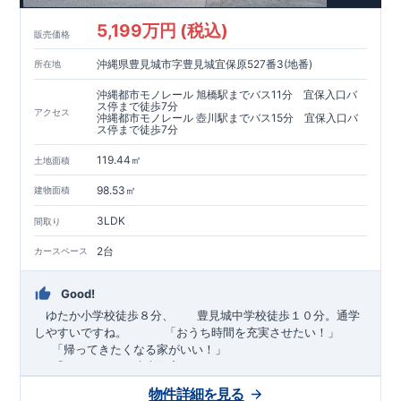
5,199万円 (税込)
販売価格
沖縄県豊見城市字豊見城宜保原527番3(地番)
所在地
沖縄都市モノレール 旭橋駅までバス11分 宜保入口バ
ス停まで徒歩7分
アクセス
沖縄都市モノレール 壺川駅までバス15分 宜保入口バ
ス停まで徒歩7分
119.44㎡
土地面積
98.53㎡
建物面積
3LDK
間取り
2台
カースペース
Good!
ゆたか小学校徒歩８分、 豊見城中学校徒歩１０分。通学
しやすいですね。
​ ​ ​ ​
「おうち時間を充実させたい！」
「帰ってきたくなる家がいい！」
「おしゃれなら建売住宅もありかも！」
物件詳細を見る
TEL:098-860-2201
（火・水曜日定休日、年末年始休み）