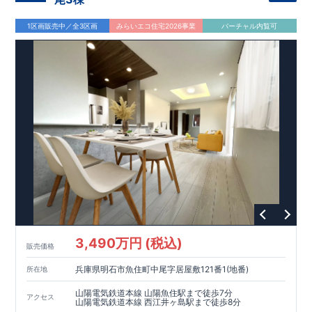
1区画販売中／全3区画
みらいエコ住宅2026事業
バーチャル内覧可
3,490万円 (税込)
販売価格
兵庫県明石市魚住町中尾字居屋敷121番1(地番)
所在地
山陽電気鉄道本線 山陽魚住駅まで徒歩7分
アクセス
山陽電気鉄道本線 西江井ヶ島駅まで徒歩8分