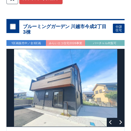
関
間取りプラン採用！
が評価しております！ ​ 【
​
​◆こだわりの内装！
建設
住宅性能評価】
​
2階洋室のうち一
​
第三
者機関
室は
開放的な勾配天井
により、建物完成までに
！
​
全居室
計4回
クローゼット付き！ ​ リビ
の検査が行われます！
​
​
◎この住宅の評価
ングはおしゃれな
​
折上天井
国が定めた
♪
​
​◆充実した設備！
耐震等級で最高の３
​
雨の日でも
を取得！
地震に強い
洗濯物が干せる
住宅です！
室内物干し
​
冬は暖かく夏は涼しくて快適♪ 省エ
​
浴室乾燥暖房機
付き！
​
食洗機
ネに優れた
付きシステムキッチン！
断熱等性能５
を取得！
​ ​
平日、休日 時間帯問わずご案内可
​ ​
その他項目も評価を受け
ブルーミングガーデン 川越市今成2丁目
分譲
ており、
能です！
性能に特化した
​
お気軽にお問い合わせください！
住宅です！
​
【お問い合わせ】
住宅
3棟
TEL：
048-710-5571
(営業時間 9:30～18:30 火水定休日)
1区画販売中／全3区画
みらいエコ住宅2026事業
バーチャル内覧可