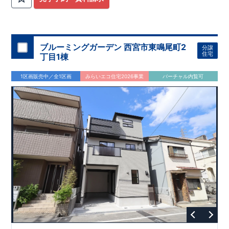
ブルーミングガーデン 西宮市東鳴尾町2
分譲
住宅
丁目1棟
1区画販売中／全1区画
みらいエコ住宅2026事業
バーチャル内覧可