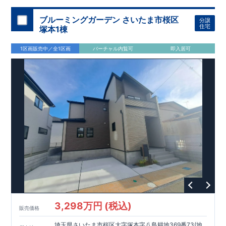
加須 徒歩
13
分
間取りのポイント
ブルーミングガーデン さいたま市桜区
分譲
LDK
約
19.5
帖
​陽当たりよく開放
■ 1
号棟
のゆとりあるリビング
住宅
塚本1棟
感があります。
■
共通
1区画販売中／全1区画
バーチャル内覧可
即入居可
・主寝室は将来仕切れる可変型プラン
・
2
階洋室
2
部屋にウォー
クインクローゼット設置
住宅設備のポイント
■
太陽光発電（フラットプラン）採用
月額サービス料
0
円で利用可
能
■
ホテルライクで実用的な洗面空間
（
オープンサニタリーirodori
/
詳細ページへ）
家計にやさしい住宅性能
■
長期優良住宅
住宅ローン控除額の優遇、
固定資産税の減額期間
延長など
税制面でのメリットが受けられます。
■
耐震等級
３
＋
制震ダンパー
建築基準法の
1.5
倍の耐震性。
地震保
険の割引（最大
50
％）対象です。
​ ​
​
現地のご案内・資料請求 受付中
■完成済みにつき、
実際の
​
​
建物・設備・間取りを
現地にてご確認いただけます。
ま
ずはお気軽にお問い合わせください。
3,298万円 (税込)
TEL
：
0120-44-1081
販売価格
（
9:30
～
18:30
／火水曜休み）
スマートフォンで見やすい特設サイトはこちら
埼玉県さいたま市桜区大字塚本字八島耕地369番73(地