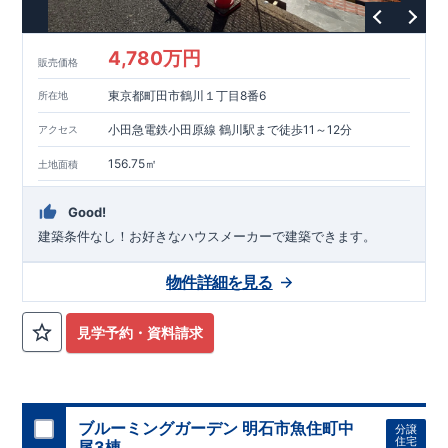
という基準から、さらに
1.5
倍の耐震力を達成しています。
■
耐
風等級
2
災害時の損傷の受けにくさを評価されています。建築
基準法に定められている暴風による力（
500
年に
1
度）のさらに
4,780万円
販売価格
1.2
倍の暴風に対しても損傷を生じないことで耐風最高等級
2
を
取得しています。
■
自社一貫体制
もっと詳しく
東栄住宅は土
東京都町田市鶴川１丁目8番6
所在地
地の仕入れ、設計、施工、販売、メンテナンスまで、すべての
プロセスに携わっています。
■
アフターサポート
もっ
小田急電鉄小田原線 鶴川駅まで徒歩11～12分
アクセス
と詳しく
快適に暮らすことができる住宅の品質を長期にわたり
維持するには、定期的な点検を実施することが重要です。
最大
156.75㎡
土地面積
60
年間の保証制度がございます。もちろん、定期点検以外でも
万一不具合が発生した際は対応いたします。
Good!
建築条件なし！​お好きなハウスメーカーで建築できます。
物件詳細を見る
見学予約・資料請求
ブルーミングガーデン 明石市魚住町中
分譲
住宅
尾3棟