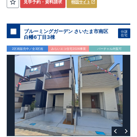
​
3（4）
​◆設計・建設性能評価ｗ取得！
LDK～4LDK
の間取りプラン採用！
​
◎性能評価とは
​
​◆こだわりの内
​​
【
設計
見学予約・資料請求
特設サイト
住宅性能評価】
装！
​
2階洋室のうち一室は
​
建物設計段階で、国が定めた
開放的な勾配天井
！
​
全居室
第三者機関
クロ
が評価しております！ ​ 【
ーゼット付き！ ​ リビングはおしゃれな
建設
住宅性能評価】
折上天井
​
♪
​
​◆充実し
第三者
機関
た設備！
により、建物完成までに
​
雨の日でも洗濯物が干せる
計4回
の検査が行われます！
室内物干し
​
浴室乾燥
​
​ ◎
この住宅の評価
暖房機
付き！
​
​
国が定めた
食洗機
付きシステムキッチン！
耐震等級で最高の３
​
平日、休日
を取得！
地
震に強い
時間帯問わずご案内可能です！
住宅です！
​
冬は暖かく夏は涼しくて快適♪ 省エネ
​
お気軽にお問い合わせくださ
ブルーミングガーデン さいたま市南区
分譲
に優れた
い！
​
【お問い合わせ】TEL：
断熱等性能５
を取得！
048-710-5571
​ ​
その他項目も評価を受けて
(営業時間 9:30～
住宅
白幡6丁目3棟
おり、
18:30 火水定休日)
性能に特化した
住宅です！
2区画販売中／全3区画
みらいエコ住宅2026事業
バーチャル内覧可