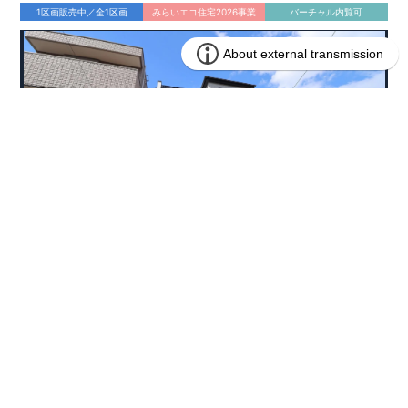
1区画販売中／全1区画
みらいエコ住宅2026事業
バーチャル内覧可
4,490万円 (税込)
販売価格
兵庫県西宮市東鳴尾町２丁目134番13(地番)
所在地
阪神電鉄武庫川線 洲先駅まで徒歩3分
アクセス
76.70㎡
土地面積