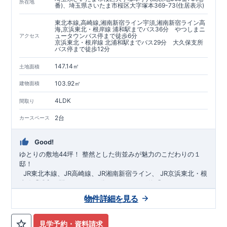
https://www.e-blooming.com/bukken/60075018/
所在地
番)、埼玉県さいたま市桜区大字塚本369-73(住居表示)
東北本線,高崎線,湘南新宿ライン宇須,湘南新宿ライン高
海,京浜東北・根岸線 浦和駅までバス36分 やつしまニ
ュータウンバス停まで徒歩6分
アクセス
京浜東北・根岸線 北浦和駅までバス29分 大久保支所
バス停まで徒歩12分
147.14㎡
土地面積
103.92㎡
建物面積
4LDK
間取り
2台
カースペース
Good!
ゆとりの敷地44坪！
​
整然とした街並みが魅力のこだわりの１
邸！
​ ​ ​
JR東北本線、JR高崎線、
JR湘南新宿ライン、
JR京浜東北・根
岸線「
浦和
」駅までバス36
分
バス停「
やつしまニュー
タウン
」まで徒歩6
分
​ ​
JR京浜東北・根岸線
「
北浦和
」駅までバ
物件詳細を見る
ス29
​◆子育て環境良好！
分
​
大久保小学校
バス停
まで徒歩12分、
「
大久保支所
大久保
」まで徒歩
中学
12分​
校
まで徒歩12分！
​
​◆設計・建設性能評価ｗ取得！
​
幼稚園、保育園までは
​
◎性能評価とは
徒歩20分
圏内！
​​
【
​
◆
設
計
広々とした敷地！
住宅性能評価】
​
​
敷地は
建物設計段階で、国が定めた
44坪超
！
​
LDKは
18
帖
！
​
第三者機
4LDK
の
見学予約・資料請求