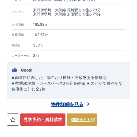
東武伊勢崎・大師線 花崎駅まで徒歩23分
アクセス
東武伊勢崎・大師線 加須駅まで徒歩25分
165.99㎡
土地面積
102.67㎡
建物面積
3LDK
間取り
3台
カースペース
Good!
■
南道路に面した、陽当たり良好・開放感ある整形地
​
■
敷地
50
坪超・カースペース
3
台分を確保
■
のどかで穏やかな
住宅街に佇む全
2
棟
（長期優良住宅／耐震等級３・制震ダンパー採用）
車道
7.0m
南道路
12.0m
（歩道含む・
）に面した、
開放感と陽当
物件詳細を見る
たりに恵まれた立地。
約
12m
超
南北に長い整形地を活かし、
建物南側には
の奥行きが
あり、
採光・通風・プライバシー性にも配慮した敷地計画で
見学予約・資料請求
特設サイト
す。
3
■
買物施設が徒歩圏内
・ローソン 徒歩
分
・ドラッグストアコ
スモス 徒歩約
10
分
・クスリのアオキ 徒歩約
10
分
・ビバモール