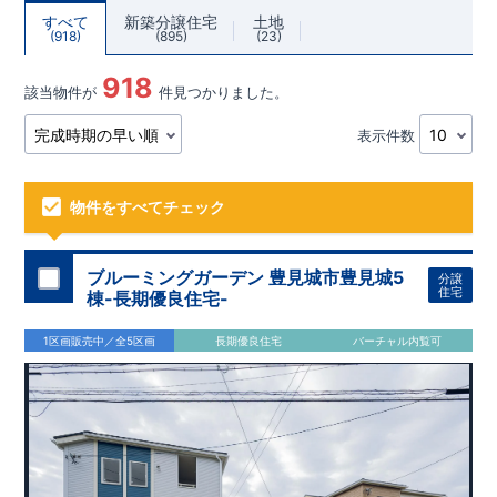
すべて
新築分譲住宅
土地
918
895
23
918
該当物件が
件見つかりました。
表示件数
物件をすべてチェック
ブルーミングガーデン 豊見城市豊見城5
分譲
住宅
棟-長期優良住宅-
1区画販売中／全5区画
長期優良住宅
バーチャル内覧可