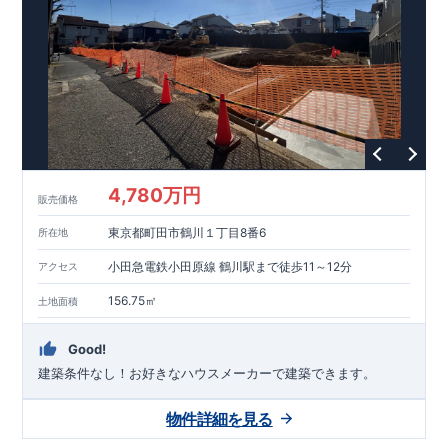
能を評価されています！図面を第三者機関へ提出します。外部
■
当社こだわりの空間アイディアを
ショート動画
で
評価委員が建設中に
ご紹介しています。
3
回、竣工時に
ここをクリッ
1
回の現場検査が行われま
ク
す。構造の安定、劣化の軽減、維持管理への配慮、温熱環境・
エネルギー消費量（断熱等性能）の必須
4
分野、空気環境で、最
高等級取得！
■
耐震等級
3
もっと詳しく
東栄住宅の建物
は、国が定めた耐震最高等級
3
を取得。建築基準法に定められ
た、｢数百年に一度発生する地震に対して、倒壊、崩壊しない｣
という基準から、さらに
1.5
倍の耐震力を達成しています。
■
耐
風等級
2
災害時の損傷の受けにくさを評価されています。建築
基準法に定められている暴風による力（
500
年に
1
度）のさらに
4,780万円
販売価格
1.2
倍の暴風に対しても損傷を生じないことで耐風最高等級
2
を
取得しています。
■
自社一貫体制
もっと詳しく
東栄住宅は土
東京都町田市鶴川１丁目8番6
所在地
地の仕入れ、設計、施工、販売、メンテナンスまで、すべての
プロセスに携わっています。
■
アフターサポート
もっ
小田急電鉄小田原線 鶴川駅まで徒歩11～12分
アクセス
と詳しく
快適に暮らすことができる住宅の品質を長期にわたり
維持するには、定期的な点検を実施することが重要です。
最大
156.75㎡
土地面積
60
年間の保証制度がございます。もちろん、定期点検以外でも
万一不具合が発生した際は対応いたします。
Good!
建築条件なし！​お好きなハウスメーカーで建築できます。
物件詳細を見る