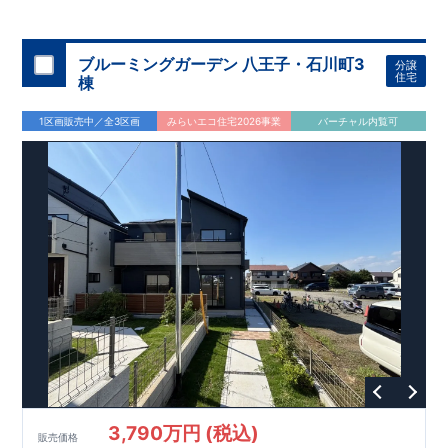
◇
ブルーミングガーデンのこだわり
◇
【全棟自社一貫体制】
・誰が、何をしたか。が明確だからこそ、お客様の安心に繋が
ります。
・設計、施工、営業が互いに協力しあい、最良のプラ
ブルーミングガーデン 八王子・石川町3
分譲
ンを提供いたします。
・東栄住宅では、お引渡し後最大
・不要な中間マージンを抑えることで、
10
回の無料定期点検と、
60
年
住宅
棟
コストダウンに努めています。
間の品質保証を実施。お引渡しからが本当のお付き合いだと考
【耐震等級3
取得】
・東栄住宅
の建物は、国が定めた耐震等級で
え、アフターサービスを外部の業者に委託せず、東栄住宅グル
3
を取得。建築基準法で定め
1区画販売中／全3区画
みらいエコ住宅2026事業
バーチャル内覧可
られた、｢数百年に一度発生する地震に対して、倒壊、崩壊しな
ープ「東栄ホームサービス株式会社」にて責任をもって対応い
い。｣という基準から、さらに
たします。
1.5
倍の耐震力を達成していま
す。
【住宅性能評価ダブル取得】
・設計住宅性能評価：建物
設計段階で、国が認めた第三者機関が評価しています。
・建設
住宅性能評価：評価を受けた図面通りに施工されているか、建
設までに、計
4
回のチェックが行われます。
図面や書類上だけ
でなく、現場の施工状況を検査した上で、品質を保証していま
す。
【充実のアフターサポート】
3,790万円 (税込)
販売価格