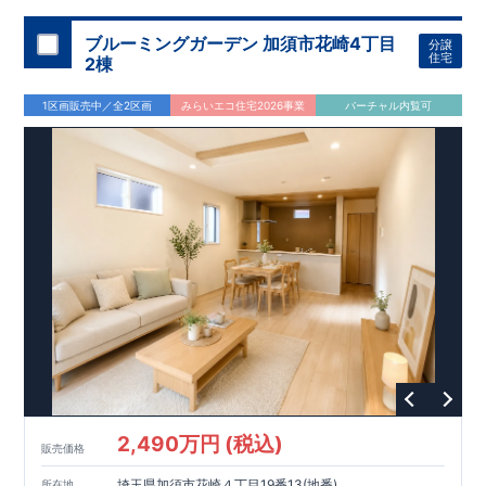
ブルーミングガーデン 加須市花崎4丁目
分譲
住宅
2棟
1区画販売中／全2区画
みらいエコ住宅2026事業
バーチャル内覧可
2,490万円 (税込)
販売価格
埼玉県加須市花崎４丁目19番13(地番)
所在地