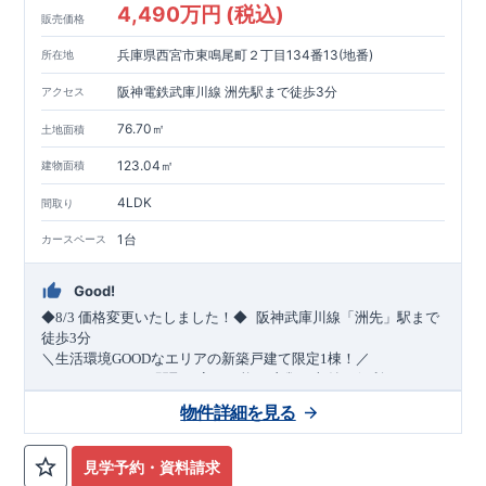
4,490万円 (税込)
販売価格
兵庫県西宮市東鳴尾町２丁目134番13(地番)
所在地
阪神電鉄武庫川線 洲先駅まで徒歩3分
アクセス
76.70㎡
土地面積
123.04㎡
建物面積
4LDK
間取り
1台
カースペース
Good!
​
◆8/3
価格変更いたしました！◆
阪神武庫川線
「洲先」
駅まで
​
徒歩
3
分
＼生活環境
GOOD
なエリアの新築戸建て限定1棟！／
・4
LDK
→5
LDK
へ
間取り変更可能
・衣類の収納に便利な
ウォー
クインクローゼット
・2部屋から行き来できる
続きバルコニー
物件詳細を見る
・デザインと機能性を兼ね備えた
オープンサニタリー
irodori
・
​
リビング全体を見渡せる
・網戸
11万円
(
税込
)
で設置可能！
対面キッチン
（オプション）
・お買い物施設（関西ス
​
ーパー）
↓クリックすると特設ページにジャンプします↓
徒歩10分
(
約787ｍ
)
見学予約・資料請求
2024
年グッドデザイン賞
3
プロジェクト同時受賞
○
・
「木造