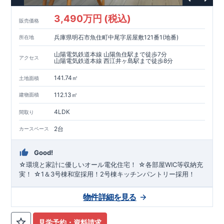
3,490万円 (税込)
販売価格
兵庫県明石市魚住町中尾字居屋敷121番1(地番)
所在地
山陽電気鉄道本線 山陽魚住駅まで徒歩7分
アクセス
山陽電気鉄道本線 西江井ヶ島駅まで徒歩8分
141.74㎡
土地面積
112.13㎡
建物面積
4LDK
間取り
2台
カースペース
Good!
☆環境と家計に優しいオール電化住宅！ ☆各部屋WIC等収納充
実！ ☆1＆3号棟和室採用！2号棟キッチンパントリー採用！
物件詳細を見る
見学予約・資料請求