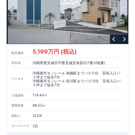
5,199万円 (税込)
販売価格
沖縄県豊見城市字豊見城宜保原527番3(地番)
所在地
沖縄都市モノレール 旭橋駅までバス11分 宜保入口バ
ス停まで徒歩7分
アクセス
沖縄都市モノレール 壺川駅までバス15分 宜保入口バ
ス停まで徒歩7分
119.44㎡
土地面積
98.53㎡
建物面積
3LDK
間取り
2台
カースペース