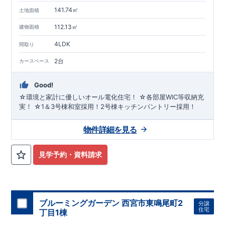
141.74㎡
土地面積
112.13㎡
建物面積
4LDK
間取り
2台
カースペース
Good!
☆環境と家計に優しいオール電化住宅！ ☆各部屋WIC等収納充
実！ ☆1＆3号棟和室採用！2号棟キッチンパントリー採用！
物件詳細を見る
見学予約・資料請求
ブルーミングガーデン 西宮市東鳴尾町2
分譲
住宅
丁目1棟