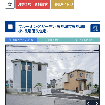
評価しております！ ​ 【
建設
住宅性能評価】
​
第三者機
見学予約・資料請求
特設サイト
関
​◆子育て環境良好！
により、建物完成までに
​
辻小学校
計4回
まで徒歩8分、
の検査が行われます！
内谷中学校
​
​ ◎こ
まで
の住宅の評価
徒歩9分！
​
幼稚園、保育園までは
​
国が定めた
耐震等級で最高の３
徒歩6分
圏内！
を取得！
​
◆
南東側6
地震
に強い
ｍ公道面！
住宅です！
​
陽光降りそそぐ明るい室内！
​
冬は暖かく夏は涼しくて快適♪ 省エネに
​
LDKは
16
帖
！
​
優れた
2（3）LDK
断熱等性能５
の間取りプラン採用！
を取得！
​ ​
その他項目も評価を受けてお
​
​◆こだわりの内装！
​
家
り、
族構成の変化に対応可能な可変型プラン！
性能に特化した
住宅です！
​
全居室
クローゼッ
ブルーミングガーデン 豊見城市豊見城5
分譲
ト付き！ ​
​◆充実した設備！
​
冬でも快適！LDK床暖房標準装
住宅
棟-長期優良住宅-
備♪
​
雨の日でも洗濯物が干せる
室内物干し
​
浴室乾燥暖房機
付き！
​
食洗機
付きシステムキッチン！
​
平日、休日 時間帯
1区画販売中／全5区画
長期優良住宅
バーチャル内覧可
問わずご案内可能です！
​
お気軽にお問い合わせください！
​
【お問い合わせ】TEL：
048-710-5571
(営業時間 9:30～
18:30 火水定休日)