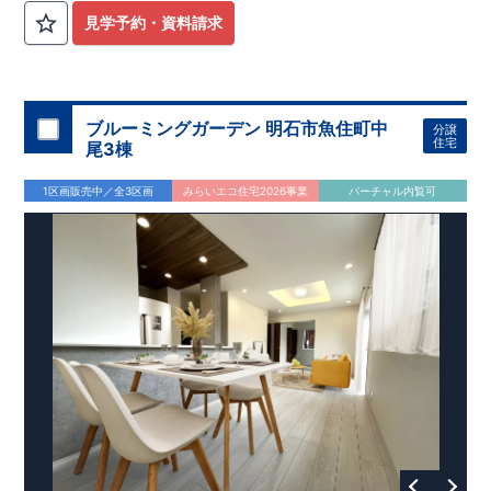
見学予約・資料請求
ブルーミングガーデン 明石市魚住町中
分譲
住宅
尾3棟
1区画販売中／全3区画
みらいエコ住宅2026事業
バーチャル内覧可