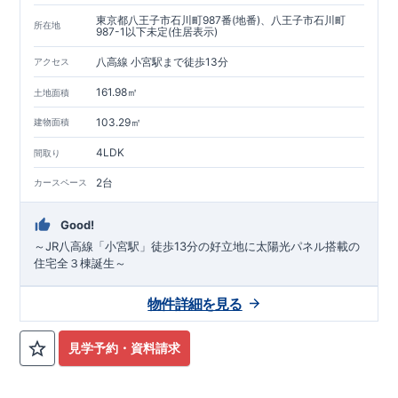
東京都八王子市石川町987番(地番)、八王子市石川町
所在地
987-1以下未定(住居表示)
八高線 小宮駅まで徒歩13分
アクセス
161.98㎡
土地面積
103.29㎡
建物面積
4LDK
間取り
2台
カースペース
Good!
～JR八高線「小宮駅」徒歩13分の好立地に太陽光パネル搭載の
住宅全３棟誕生～
物件詳細を見る
見学予約・資料請求