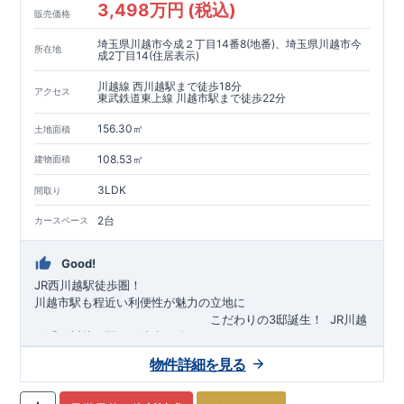
3,498万円 (税込)
販売価格
埼玉県川越市今成２丁目14番8(地番)、埼玉県川越市今
所在地
成2丁目14(住居表示)
川越線 西川越駅まで徒歩18分
アクセス
東武鉄道東上線 川越市駅まで徒歩22分
156.30㎡
土地面積
108.53㎡
建物面積
3LDK
間取り
2台
カースペース
Good!
JR西川越駅徒歩圏！
川越市駅も程近い利便性が魅力の立地に
​
こだわりの3邸誕生！
​
JR川越
線「
西川越
」駅まで徒歩18
分
​
​◆子育て環境良好！
​
今成小学校
自転車約6分（約1430ｍ）
まで徒歩9分、
富士見中学校
​ ​
物件詳細を見る
東武東上線「
まで徒歩24分！
川越市
​
幼稚園、保育園までは
」駅まで徒歩22
分
​
徒歩3分
圏内！
​
◆
広々とした敷地！
​
敷地は
34～40坪超
自転車約7分（約1740ｍ）
！
​
LDKは
16～19
帖
！
​