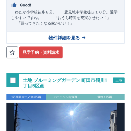
Good!
ゆたか小学校徒歩８分、 豊見城中学校徒歩１０分。通学
しやすいですね。
​ ​ ​ ​
「おうち時間を充実させたい！」
「帰ってきたくなる家がいい！」
「おしゃれなら建売住宅もありかも！」
物件詳細を見る
TEL:098-860-2201
（火・水曜日定休日、年末年始休み）
■
オプションではありません！全棟標準搭載
床下換気システ
見学予約・資料請求
ム・ガス衣類乾燥機・食洗器・宅配ボックス・玄関電子キー・
浴室換気乾燥機・防犯ガラス
■
１階廻りの構造材は
防腐・防蟻性
を確保するため、構造用集
成材に
ヒノキ
を使用しております！
土地 ブルーミングガーデン 町田市鶴川1
土地
■
長期優良住宅
もっと詳しく
「いい家を作って、きちんと手
丁目5区画
入れをして、長く大切に使う」という考え方の下、
国が定めた
7
つの厳しい技術基準をクリアした物件だけが認定を受けられる
1区画販売中／全5区画
バーチャル内覧可
最終１区画
長期優良住宅。
長期優良住宅として認定を受けるためには、国が定めた下記
7
つ
の技術基準をクリアする必要があります。東栄住宅は全棟でク
リア！①耐震性②劣化対策③維持管理性④住戸面積⑤省エネル
ギー性⑥居住環境⑦維持保全管理
そのほかの魅力として、住宅ローン金利優遇、固定資産税の減
税、中古市場での売却時にも有利です。
■
住宅性能評価ダブル
取得
もっと詳しく
「設計」と「建設」のダブルで性