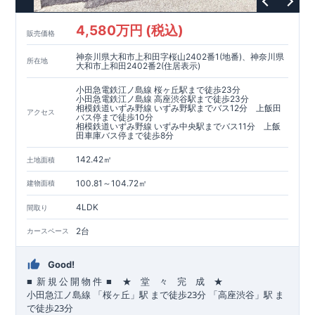
4,580万円 (税込)
販売価格
神奈川県大和市上和田字桜山2402番1(地番)、神奈川県
所在地
大和市上和田2402番2(住居表示)
小田急電鉄江ノ島線 桜ヶ丘駅まで徒歩23分
小田急電鉄江ノ島線 高座渋谷駅まで徒歩23分
相模鉄道いずみ野線 いずみ野駅までバス12分 上飯田
アクセス
バス停まで徒歩10分
相模鉄道いずみ野線 いずみ中央駅までバス11分 上飯
田車庫バス停まで徒歩8分
142.42㎡
土地面積
100.81～104.72㎡
建物面積
4LDK
間取り
2台
カースペース
Good!
■
■
★ 堂 々 完 成 ★
​ ​
​
新
規
公
開
物
件
23
​
​
小田急江ノ島
線
「桜ヶ丘」駅
まで
徒歩
分
「高座渋谷」駅
ま
23
で
徒歩
分