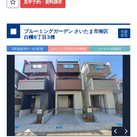
計
広々とした敷地！
住宅性能評価】
​
​
敷地は
建物設計段階で、国が定めた
44坪超
！
​
LDKは
18
帖
！
​
第三者機
4LDK
の
見学予約・資料請求
関
間取りプラン採用！
が評価しております！ ​ 【
​
​◆こだわりの内装！
建設
住宅性能評価】
​
2階洋室のうち一
​
第三
者機関
室は
開放的な勾配天井
により、建物完成までに
！
​
全居室
計4回
クローゼット付き！ ​ リビ
の検査が行われます！
​
​
◎この住宅の評価
ングはおしゃれな
​
折上天井
国が定めた
♪
​
​◆充実した設備！
耐震等級で最高の３
​
雨の日でも
を取得！
地震に強い
洗濯物が干せる
住宅です！
室内物干し
​
冬は暖かく夏は涼しくて快適♪ 省エ
​
浴室乾燥暖房機
付き！
​
食洗機
ネに優れた
付きシステムキッチン！
断熱等性能５
を取得！
​ ​
平日、休日 時間帯問わずご案内可
​ ​
その他項目も評価を受け
ブルーミングガーデン さいたま市南区
分譲
ており、
能です！
性能に特化した
​
お気軽にお問い合わせください！
住宅です！
​
【お問い合わせ】
住宅
白幡6丁目3棟
TEL：
048-710-5571
(営業時間 9:30～18:30 火水定休日)
2区画販売中／全3区画
みらいエコ住宅2026事業
バーチャル内覧可