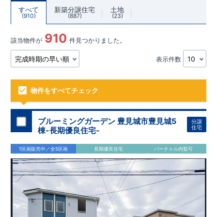
すべて
新築分譲住宅
土地
910
887
23
910
該当物件が
件見つかりました。
表示件数
物件をすべてチェック
ブルーミングガーデン 豊見城市豊見城5
分譲
住宅
棟-長期優良住宅-
1区画販売中／全5区画
長期優良住宅
バーチャル内覧可