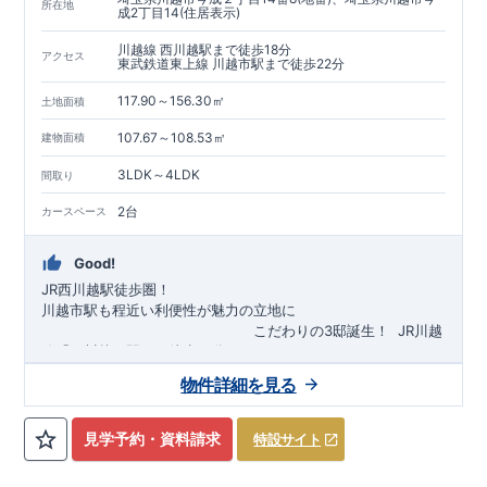
所在地
成2丁目14(住居表示)
川越線 西川越駅まで徒歩18分
アクセス
東武鉄道東上線 川越市駅まで徒歩22分
117.90～156.30㎡
土地面積
107.67～108.53㎡
建物面積
3LDK～4LDK
間取り
2台
カースペース
Good!
JR西川越駅徒歩圏！
川越市駅も程近い利便性が魅力の立地に
​
こだわりの3邸誕生！
​
JR川越
線「
西川越
」駅まで徒歩18
分
​
​◆子育て環境良好！
​
今成小学校
自転車約6分（約1430ｍ）
まで徒歩9分、
富士見中学校
​ ​
物件詳細を見る
東武東上線「
まで徒歩24分！
川越市
​
幼稚園、保育園までは
」駅まで徒歩22
分
​
徒歩3分
圏内！
​
◆
広々とした敷地！
​
敷地は
34～40坪超
自転車約7分（約1740ｍ）
！
​
LDKは
16～19
帖
！
​
​
3（4）
​◆設計・建設性能評価ｗ取得！
LDK～4LDK
の間取りプラン採用！
​
◎性能評価とは
​
​◆こだわりの内
​​
【
設計
見学予約・資料請求
特設サイト
住宅性能評価】
装！
​
2階洋室のうち一室は
​
建物設計段階で、国が定めた
開放的な勾配天井
！
​
全居室
第三者機関
クロ
が評価しております！ ​ 【
ーゼット付き！ ​ リビングはおしゃれな
建設
住宅性能評価】
折上天井
​
♪
​
​◆充実し
第三者