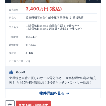
3,490万円 (税込)
販売価格
兵庫県明石市魚住町中尾字居屋敷121番1(地番)
所在地
山陽電気鉄道本線 山陽魚住駅まで徒歩7分
アクセス
山陽電気鉄道本線 西江井ヶ島駅まで徒歩8分
141.74㎡
土地面積
112.13㎡
建物面積
4LDK
間取り
2台
カースペース
Good!
☆環境と家計に優しいオール電化住宅！ ☆各部屋WIC等収納充
実！ ☆1＆3号棟和室採用！2号棟キッチンパントリー採用！
物件詳細を見る
見学予約・資料請求