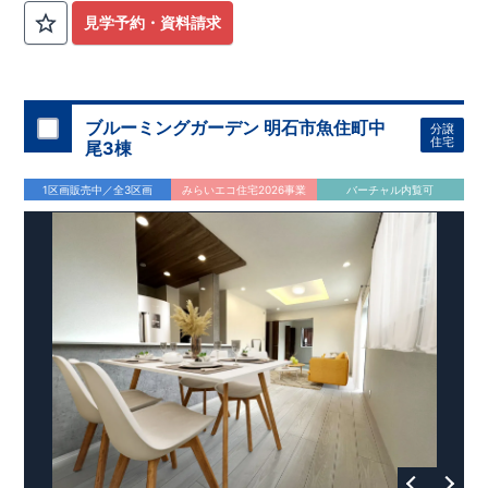
見学予約・資料請求
ブルーミングガーデン 明石市魚住町中
分譲
住宅
尾3棟
1区画販売中／全3区画
みらいエコ住宅2026事業
バーチャル内覧可