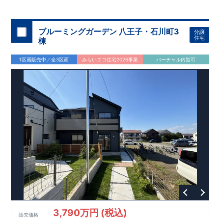
◇
ブルーミングガーデンのこだわり
◇
【全棟自社一貫体制】
・誰が、何をしたか。が明確だからこそ、お客様の安心に繋が
ります。
・設計、施工、営業が互いに協力しあい、最良のプラ
ブルーミングガーデン 八王子・石川町3
分譲
ンを提供いたします。
・東栄住宅では、お引渡し後最大
・不要な中間マージンを抑えることで、
10
回の無料定期点検と、
60
年
住宅
棟
コストダウンに努めています。
間の品質保証を実施。お引渡しからが本当のお付き合いだと考
【耐震等級3
取得】
・東栄住宅
の建物は、国が定めた耐震等級で
え、アフターサービスを外部の業者に委託せず、東栄住宅グル
3
を取得。建築基準法で定め
1区画販売中／全3区画
みらいエコ住宅2026事業
バーチャル内覧可
られた、｢数百年に一度発生する地震に対して、倒壊、崩壊しな
ープ「東栄ホームサービス株式会社」にて責任をもって対応い
い。｣という基準から、さらに
たします。
1.5
倍の耐震力を達成していま
す。
【住宅性能評価ダブル取得】
・設計住宅性能評価：建物
設計段階で、国が認めた第三者機関が評価しています。
・建設
住宅性能評価：評価を受けた図面通りに施工されているか、建
設までに、計
4
回のチェックが行われます。
図面や書類上だけ
でなく、現場の施工状況を検査した上で、品質を保証していま
す。
【充実のアフターサポート】
3,790万円 (税込)
販売価格