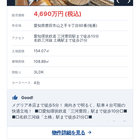
が評価しています。
・建設住宅性能評価：評価を受けた図面通りに施工されている
4,690万円 (税込)
か、建設までに、計4回のチェックが行われます。
販売価格
図面や書類上だけでなく、現場の施工状況を検査した上で、品
愛知県豊田市山之手９丁目60番(地番)
所在地
質を保証しています。
【長期優良住宅】
愛知環状鉄道 三河豊田駅まで徒歩10分
アクセス
・
東栄住宅は国が定める全7つの技術基準をクリアしています。
名鉄三河線 土橋駅まで徒歩21分
長期優良住宅とは、｢良い家を作って、きちんと手入れをして、
154.07㎡
長く大切に使う｣ことを目的とした認定制度。住宅ローン減税、
土地面積
固定資産税などの税制優遇を受けられるだけでなく、中古市場
【充実のアフターサポート】
108.89㎡
建物面積
でも、長期優良住宅が有利に働きます。
・東栄住宅では、お引渡し後最大10回の無料定期点検と、60年
間の品質保証を実施。お引渡しからが本当のお付き合いだと考
3LDK
間取り
え、アフターサービスを外部の業者に委託せず、東栄住宅グル
ープ「東栄ホームサービス株式会社」にて責任をもって対応い
4台
カースペース
たします。
Good!
メグリア本店まで徒歩5分！
​南向きで明るく、駐車４台可能の
快適立地！
​ ​
■□
愛知環状鉄道「三河豊田」駅まで徒歩
10
分
□■
■□
名鉄三河線「土橋」駅まで徒歩
21
分
□■
ーーー・ーーー・ーーー・ーーー・ーーー・ーーー
まずはお気
軽にお問い合わせください
♪
​
完成前でもご紹介可能
◇
​
ーー
物件詳細を見る
ー・ーーー・ーーー・ーーー・ーーー・ーーー ​
​★企画担当の
おすすめポイント★​
・キッズデザイン賞を受賞した
土間ルーム
を採用！ ​
雨・気温