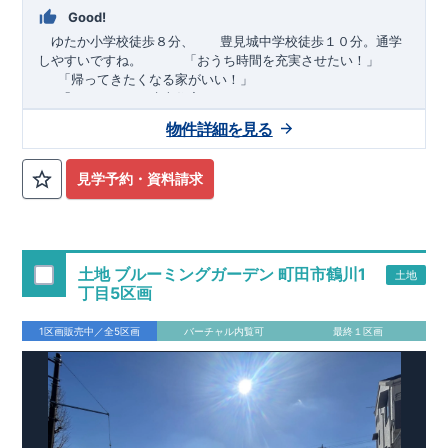
Good!
ゆたか小学校徒歩８分、 豊見城中学校徒歩１０分。通学
しやすいですね。
​ ​ ​ ​
「おうち時間を充実させたい！」
「帰ってきたくなる家がいい！」
「おしゃれなら建売住宅もありかも！」
物件詳細を見る
TEL:098-860-2201
（火・水曜日定休日、年末年始休み）
■
オプションではありません！全棟標準搭載
床下換気システ
見学予約・資料請求
ム・ガス衣類乾燥機・食洗器・宅配ボックス・玄関電子キー・
浴室換気乾燥機・防犯ガラス
■
１階廻りの構造材は
防腐・防蟻性
を確保するため、構造用集
成材に
ヒノキ
を使用しております！
土地 ブルーミングガーデン 町田市鶴川1
土地
■
長期優良住宅
もっと詳しく
「いい家を作って、きちんと手
丁目5区画
入れをして、長く大切に使う」という考え方の下、
国が定めた
7
つの厳しい技術基準をクリアした物件だけが認定を受けられる
1区画販売中／全5区画
バーチャル内覧可
最終１区画
長期優良住宅。
長期優良住宅として認定を受けるためには、国が定めた下記
7
つ
の技術基準をクリアする必要があります。東栄住宅は全棟でク
リア！①耐震性②劣化対策③維持管理性④住戸面積⑤省エネル
ギー性⑥居住環境⑦維持保全管理
そのほかの魅力として、住宅ローン金利優遇、固定資産税の減
税、中古市場での売却時にも有利です。
■
住宅性能評価ダブル
取得
もっと詳しく
「設計」と「建設」のダブルで性