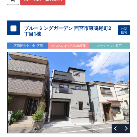
ブルーミングガーデン 西宮市東鳴尾町2
分譲
住宅
丁目1棟
1区画販売中／全1区画
みらいエコ住宅2026事業
バーチャル内覧可