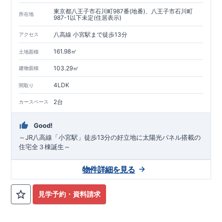
東京都八王子市石川町987番(地番)、八王子市石川町
所在地
987-1以下未定(住居表示)
八高線 小宮駅まで徒歩13分
アクセス
161.98㎡
土地面積
103.29㎡
建物面積
4LDK
間取り
2台
カースペース
Good!
～JR八高線「小宮駅」徒歩13分の好立地に太陽光パネル搭載の
住宅全３棟誕生～
物件詳細を見る
見学予約・資料請求