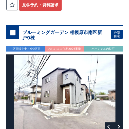
外から帰ってきたお子様も
お部屋を汚さず
に安心です♪
見学予約・資料請求
​・
キッチンには
食器洗い機完備
◎家事の
負担軽減
に！
・キッチン横に
パントリー付き♪
​・オープンサニタリーirodori採用！
​
段差のない
シームアンダーボウル仕様で
お手入れ簡単◎
​・主寝室には
アクセントクロス
使用♪
ブルーミングガーデン 相模原市南区新
分譲
住宅
戸9棟
​↓↓クリックで詳細ご紹介
◆充実の
アフターサポート
◆
1区画販売中／全9区画
みらいエコ住宅2026事業
バーチャル内覧可
​東栄住宅では、お引き渡し後最大4回の無料点検と、最長60年
間の品質保証を実施。
​お引き渡しからが本当のお付き合いだと考え、アフターサービ
スを外部の業者に委託せず、
​東栄住宅グループ「東栄ホームサービス株式会社」にて責任を
もって対応いたします。
​​↓↓クリックで詳細ご紹介
◆
長期優良住宅
【済】◆
​当物件は国から定められた7つの技術基準をクリアした認定住
宅！
​住宅ローンの金利優遇、税金面の優遇が得られるなどの、金銭
的メリットが大きいのも魅力です。
​東栄住宅はパワービルダーで所得数No.1です！