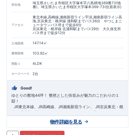
埼玉県さいたま市桜区大字塚本字八島耕地369番73(地
https://www.e-blooming.com/bukken/60075018/
所在地
番)、埼玉県さいたま市桜区大字塚本369-73(住居表示)
東北本線,高崎線,湘南新宿ライン宇須,湘南新宿ライン高
海,京浜東北・根岸線 浦和駅までバス36分 やつしまニ
ュータウンバス停まで徒歩6分
アクセス
京浜東北・根岸線 北浦和駅までバス29分 大久保支所
バス停まで徒歩12分
147.14㎡
土地面積
103.92㎡
建物面積
4LDK
間取り
2台
カースペース
Good!
ゆとりの敷地44坪！
​
整然とした街並みが魅力のこだわりの１
邸！
​ ​ ​
JR東北本線、JR高崎線、
JR湘南新宿ライン、
JR京浜東北・根
岸線「
浦和
」駅までバス36
分
バス停「
やつしまニュー
タウン
」まで徒歩6
分
​ ​
JR京浜東北・根岸線
「
北浦和
」駅までバ
物件詳細を見る
ス29
​◆子育て環境良好！
分
​
大久保小学校
バス停
まで徒歩12分、
「
大久保支所
大久保
」まで徒歩
中学
12分​
校
まで徒歩12分！
​
​◆設計・建設性能評価ｗ取得！
​
幼稚園、保育園までは
​
◎性能評価とは
徒歩20分
圏内！
​​
【
​
◆
設