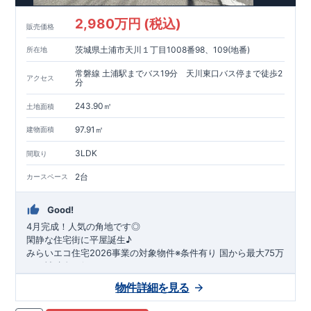
2,980万円 (税込)
販売価格
茨城県土浦市天川１丁目1008番98、109(地番)
所在地
常磐線 土浦駅までバス19分 天川東口バス停まで徒歩2
アクセス
分
243.90㎡
土地面積
97.91㎡
建物面積
3LDK
間取り
2台
カースペース
Good!
4月完成！人気の角地です◎
閑静な住宅街に平屋誕生♪
​みらいエコ住宅2026事業の対象物件※条件有り
​
国
から最大75万
円の補助金が得られます！
​※補助金額より事務手数料として99000 円（税込）及び振込手
物件詳細を見る
数料が差し引かれます。
★魅力的な間取り★
​・
玄関から
直接洗面所・浴室
へアクセスで
きる動線の為、