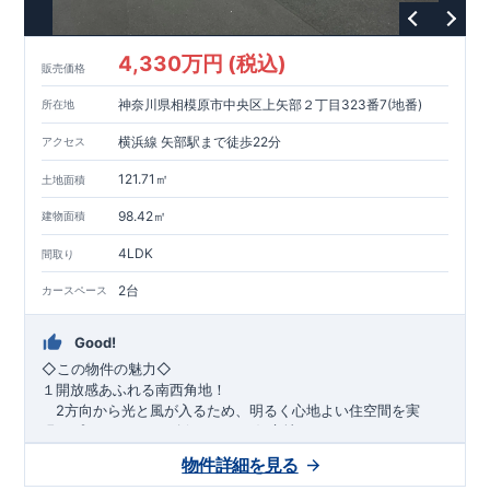
1200m
15
​
店 約
（徒歩
分）
たからやフレサ磯部店 約
1400m
18
【その他施設】
（徒歩
分）
550m
7
​
根岸台公園 約
（徒歩
分）
下磯部東子どもの広場 約
4,330万円 (税込)
757m
10
​
772m
10
​
販売価格
（徒歩
分）
新戸診療所 約
（徒歩
分）
相模原
900m
12
​
磯部郵便局 約
（徒歩
分）
磯部クリニック 約
神奈川県相模原市中央区上矢部２丁目323番7(地番)
所在地
948m
12
​
■
東栄住宅の家作り■
（徒歩
分）
■
ブルーミングガーデンのこだわり
■
​↑
↑ ​
■
​
各タイトルをクリック
長期優良住宅取得
【国が定めた７つ
横浜線 矢部駅まで徒歩22分
アクセス
​
​
の技術基準をクリア
☆
】
１
耐久性
/
２劣化対策
/
３維持管理性
４
住宅面積
/
５省エネルギー性
/
６
居住環境
/
７
維持保全管理
121.71㎡
土地面積
​
■
住宅性能評価ダブル取得
スマートフォンで見やすい特設サイ
​
トはこちら
★
物件のご案内は、
事前予約
が
オススメ
です
☆
98.42㎡
建物面積
​
​
スムーズにご案内が可能
♪
お気軽にお問い合わせください
♪
お
4LDK
TEL:0120-07-1081​
間取り
​
​
問い合わせお待ちしております
☆
※
未完成の
場合は、現地確認の他に
近くにある同仕様の完成物件をご案内
2台
カースペース
致します。
Good!
​◇この物件の魅力◇
１開放感あふれる南西角地！
2方向から光と風が入るため、明るく心地よい住空間を実
現。プライバシーも確保しやすい好立地です♪
​２
自然と利便が両立するロケーション！
物件詳細を見る
最寄りの矢部駅まで徒歩22分で、駅利用も可能。生活施設や