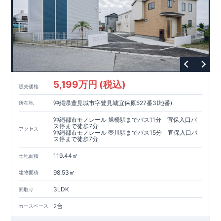
5,199万円 (税込)
販売価格
沖縄県豊見城市字豊見城宜保原527番3(地番)
所在地
沖縄都市モノレール 旭橋駅までバス11分 宜保入口バ
ス停まで徒歩7分
アクセス
沖縄都市モノレール 壺川駅までバス15分 宜保入口バ
ス停まで徒歩7分
119.44㎡
土地面積
98.53㎡
建物面積
3LDK
間取り
2台
カースペース