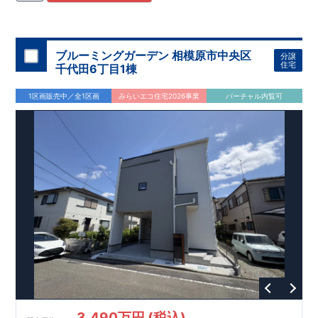
住宅用制震ダンパー/
東栄セーフティダンパー」
・
「地盤改良
工法/R-Evolve
パイル」
・
「宅地開発手法/
簡単に地図から消
せる道」
平日・休日ご内覧可能です！
○
第18
回キッズデザイン
賞
受賞
・
2024
年、東栄住宅
の新たな空間提案
ぜひお気軽にお問い合わせください♪
「マルチエント
ラ
ンス」
西宮営業所
が受賞いたしまし
TEL
：
0798-
ブルーミングガーデン 相模原市中央区
分譲
​
た！
38-1246
○
耐震等級最高
(
定休日：火・水・年末年始
等
級3
・数百年に一度の地震に耐える力
)
住宅
千代田6丁目1棟
の
1.5
倍の耐震性！
・さらに繰り返しの地震に強い
制震
ダンパ
ー
採用で安心！
○
BELS
・エコ住宅としての性能評価を全号棟
1区画販売中／全1区画
みらいエコ住宅2026事業
バーチャル内覧可
が取得しています！
○
住宅性能評価ダブ
ル
取得
・『設計』住
宅性能評価…建物設計段階で、国が認めた第三者機関が評価し
ております。
・『建設』住宅性能評価…評価を受けた図面通
りに施工されているか、建設までに計
4
回チェックが行われま
す。
3,490万円 (税込)