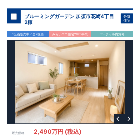
機関
た設備！
により、建物完成までに
​
雨の日でも洗濯物が干せる
計4回
の検査が行われます！
室内物干し
​
浴室乾燥
​
​ ◎
この住宅の評価
暖房機
付き！
​
​
国が定めた
食洗機
付きシステムキッチン！
耐震等級で最高の３
​
平日、休日
を取得！
地
震に強い
時間帯問わずご案内可能です！
住宅です！
​
冬は暖かく夏は涼しくて快適♪ 省エネ
​
お気軽にお問い合わせくださ
ブルーミングガーデン 加須市花崎4丁目
分譲
に優れた
い！
​
【お問い合わせ】TEL：
断熱等性能５
を取得！
048-710-5571
​ ​
その他項目も評価を受けて
(営業時間 9:30～
住宅
2棟
おり、
18:30 火水定休日)
性能に特化した
住宅です！
1区画販売中／全2区画
みらいエコ住宅2026事業
バーチャル内覧可
2,490万円 (税込)
販売価格