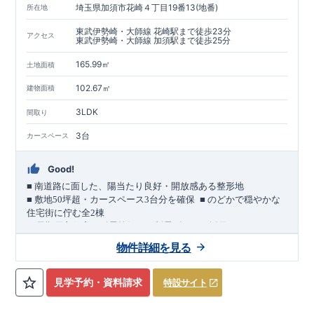
埼玉県加須市花崎４丁目19番13(地番)
所在地
東武伊勢崎・大師線 花崎駅まで徒歩23分
アクセス
東武伊勢崎・大師線 加須駅まで徒歩25分
165.99㎡
土地面積
102.67㎡
建物面積
3LDK
間取り
3台
カースペース
Good!
■
南道路に面した、陽当たり良好・開放感ある整形地
​
■
敷地
50
坪超・カースペース
3
台分を確保
■
のどかで穏やかな
住宅街に佇む全
2
棟
（長期優良住宅／耐震等級３・制震ダンパー採用）
車道
7.0m
南道路
12.0m
（歩道含む・
）に面した、
開放感と陽当
物件詳細を見る
たりに恵まれた立地。
約
12m
超
南北に長い整形地を活かし、
建物南側には
の奥行きが
あり、
採光・通風・プライバシー性にも配慮した敷地計画で
見学予約・資料請求
特設サイト
す。
3
■
買物施設が徒歩圏内
・ローソン 徒歩
分
・ドラッグストアコ