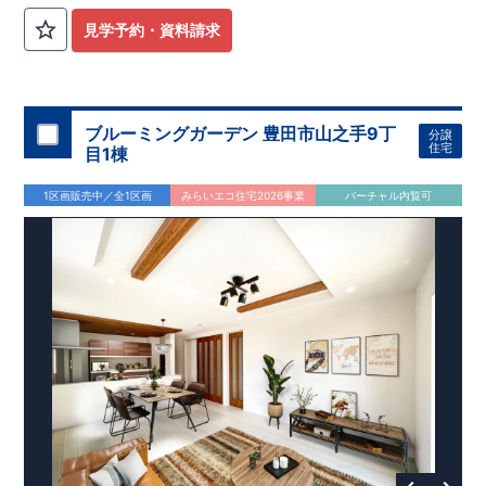
公園も身近にあり、快適な新生活が始められます♪
見学予約・資料請求
​◇アクセス◇
​・JR横浜線「矢部」駅まで徒歩22分
◇ロケーション◇
・相模原市立大野北小学校 徒歩22分
ブルーミングガーデン 豊田市山之手9丁
分譲
・コープときわ店 徒歩9分
住宅
目1棟
・フードワン淵野辺店 徒歩20分
​・セブンイレブン町田常盤店 徒歩11分
1区画販売中／全1区画
みらいエコ住宅2026事業
バーチャル内覧可
◇ブルーミングガーデンのこだわり◇
【全棟自社一貫体制】
・誰が、何をしたか。が明確だからこそ、お客様の安心に繋が
ります。
・設計、施工、営業が互いに協力しあい、最良のプランを提供
いたします。
・不要な中間マージンを抑えることで、コストダウンに努めて
います。
【耐震等級3取得】
・東栄住宅の建物は、国が定めた耐震等級で最高の3を取得。
建築基準法で定められた、｢数百年に一度発生する地震に対し
て、倒壊、崩壊しない。｣という基準から、さらに1.5倍の耐震
力を達成しています。
【住宅性能評価ダブル取得】
・設計住宅性能評価：建物設計段階で、国が認めた第三者機関