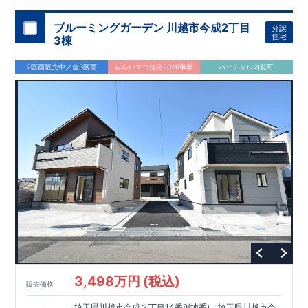
ブルーミングガーデン 川越市今成2丁目
分譲
住宅
3棟
2区画販売中／全3区画
みらいエコ住宅2026事業
バーチャル内覧可
3,498万円 (税込)
販売価格
埼玉県川越市今成２丁目14番8(地番)、埼玉県川越市今