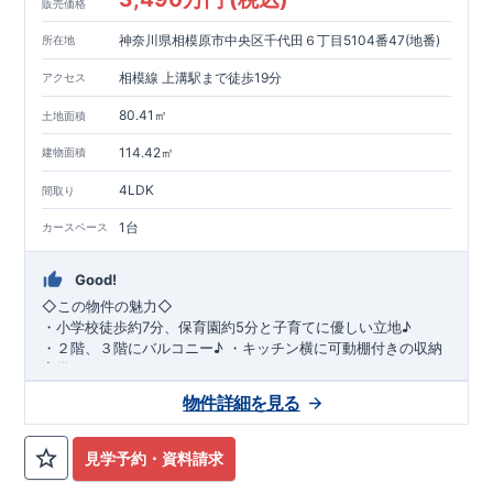
販売価格
神奈川県相模原市中央区千代田６丁目5104番47(地番)
所在地
相模線 上溝駅まで徒歩19分
アクセス
80.41㎡
土地面積
114.42㎡
建物面積
4LDK
間取り
1台
カースペース
Good!
◇
この物件の魅力
◇
・
小学校徒歩約
7
分、保育園約
5
分と子育てに優しい立地♪
・２階、３階にバルコニー♪
・キッチン横に可動棚付きの収納
完備。
・家族で過ごすこともできるワイドバルコニー完備。
◇
アクセ
物件詳細を見る
ス
◇
JR
相模線「上溝」駅
徒歩
19
分
◇
ロケーション
◇
・相模原市立星が丘小学校
徒歩
7
分
・オーケ
ー相模原店
徒歩
4
分
・業務スーパー相
見学予約・資料請求
模原店
徒歩
12
分
・やまうち医院 徒歩
4
分
・セブン
イレブン星ヶ丘店 徒歩
4
分