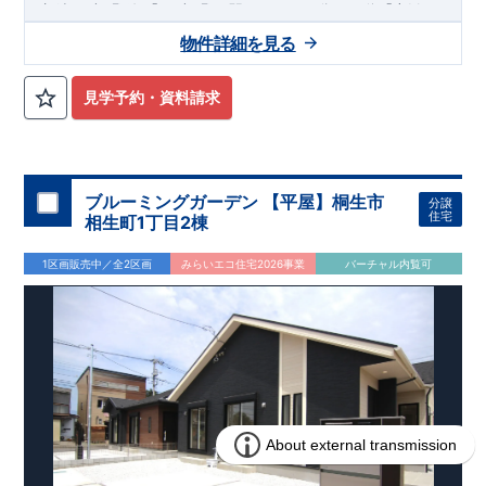
12
​
​
相鉄いずみ野
線
「いずみ野」駅
まで
バス
分
バス停「上飯
10
11
​
​
田」まで徒歩
分
「いずみ中央」駅
まで
バス
分
バス停「上
物件詳細を見る
8
飯田車庫」まで徒歩
分
,
​
☆
おすすめポイント
☆
[1]
多彩な収納プラン完備
★
​
【玄関土間収納】
スーツケースやベビーカーの収納にも便利
♪
見学予約・資料請求
​
【ウォークインクローゼット】
私服通勤でお洋服をたくさんお
​
持ちの方や、
流行ファッションがお好きな方にもおすすめ
♪
​
【全居室クローゼット完備】
お子様のお洋服の収納にも困らな
い
☆
​
​
【２階の廊下収納】
生活感の出る掃除機や、
日用品などのア
ブルーミングガーデン 【平屋】桐生市
分譲
イテムを目隠し収納ができる
♪
住宅
相生町1丁目2棟
​
​
【床下収納】
【大容量シューズクローゼット】
などの、あ
ったら嬉しい収納完備
☆
1区画販売中／全2区画
みらいエコ住宅2026事業
バーチャル内覧可
,
”
”
​
[2]
対面キッチンには、食洗器搭載
★
配膳・後片付け
が便利な
​
対面キッチン
には、
生活感を感じさせない
ビルトイン食洗器
を
搭載
,
​
[3]
浴室暖房乾燥機
雨の日や花粉の時期のお洗濯も安心！！
,
​
[4]
インナーバルコニー
広々インナーバルコニーは天候に左右
されずに利用可能♪
,
​
​
[5]
折上げ天井
主寝室には間接照明付折上天井仕上げで
ワンラ
ンク上の空間を演出♪
​
​
◎
暮らしに寄り添う住環境
◎
～徒歩圏内～
教育環境
／コンビ
​
​
ニ
/
ドラッグストア
／
公園
■周辺環境■
【教育施設】
715m
9
​
上和田小学校 約
（徒歩
分）
上和田中学校 約