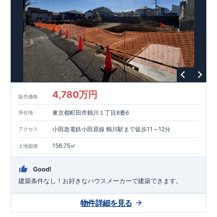
能を評価されています！図面を第三者機関へ提出します。外部
■
当社こだわりの空間アイディアを
ショート動画
で
評価委員が建設中に
ご紹介しています。
3
回、竣工時に
ここをクリッ
1
回の現場検査が行われま
ク
す。構造の安定、劣化の軽減、維持管理への配慮、温熱環境・
エネルギー消費量（断熱等性能）の必須
4
分野、空気環境で、最
高等級取得！
■
耐震等級
3
もっと詳しく
東栄住宅の建物
は、国が定めた耐震最高等級
3
を取得。建築基準法に定められ
た、｢数百年に一度発生する地震に対して、倒壊、崩壊しない｣
という基準から、さらに
1.5
倍の耐震力を達成しています。
■
耐
風等級
2
災害時の損傷の受けにくさを評価されています。建築
基準法に定められている暴風による力（
500
年に
1
度）のさらに
4,780万円
販売価格
1.2
倍の暴風に対しても損傷を生じないことで耐風最高等級
2
を
取得しています。
■
自社一貫体制
もっと詳しく
東栄住宅は土
東京都町田市鶴川１丁目8番6
所在地
地の仕入れ、設計、施工、販売、メンテナンスまで、すべての
プロセスに携わっています。
■
アフターサポート
もっ
小田急電鉄小田原線 鶴川駅まで徒歩11～12分
アクセス
と詳しく
快適に暮らすことができる住宅の品質を長期にわたり
維持するには、定期的な点検を実施することが重要です。
最大
156.75㎡
土地面積
60
年間の保証制度がございます。もちろん、定期点検以外でも
万一不具合が発生した際は対応いたします。
Good!
建築条件なし！​お好きなハウスメーカーで建築できます。
物件詳細を見る