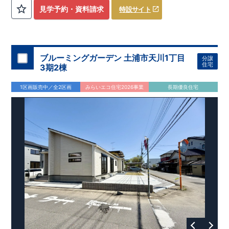
評価しております！ ​ 【
建設
住宅性能評価】
​
第三者機
見学予約・資料請求
特設サイト
関
​◆子育て環境良好！
により、建物完成までに
​
辻小学校
計4回
まで徒歩8分、
の検査が行われます！
内谷中学校
​
​ ◎こ
まで
の住宅の評価
徒歩9分！
​
幼稚園、保育園までは
​
国が定めた
耐震等級で最高の３
徒歩6分
圏内！
を取得！
​
◆
南東側6
地震
に強い
ｍ公道面！
住宅です！
​
陽光降りそそぐ明るい室内！
​
冬は暖かく夏は涼しくて快適♪ 省エネに
​
LDKは
16
帖
！
​
優れた
2（3）LDK
断熱等性能５
の間取りプラン採用！
を取得！
​ ​
その他項目も評価を受けてお
​
​◆こだわりの内装！
​
家
り、
族構成の変化に対応可能な可変型プラン！
性能に特化した
住宅です！
​
全居室
クローゼッ
ブルーミングガーデン 土浦市天川1丁目
分譲
ト付き！ ​
​◆充実した設備！
​
冬でも快適！LDK床暖房標準装
住宅
3期2棟
備♪
​
雨の日でも洗濯物が干せる
室内物干し
​
浴室乾燥暖房機
付き！
​
食洗機
付きシステムキッチン！
​
平日、休日 時間帯
1区画販売中／全2区画
みらいエコ住宅2026事業
長期優良住宅
問わずご案内可能です！
​
お気軽にお問い合わせください！
​
【お問い合わせ】TEL：
048-710-5571
(営業時間 9:30～
18:30 火水定休日)