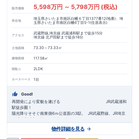
5,598万円 ～ 5,798万円 (税込)
販売価格
埼玉県さいたま市南区白幡６丁目1377番12(地番)、埼
所在地
玉県さいたま市南区白幡6丁目5-1(住居表示)
武蔵野線,埼京線 武蔵浦和駅まで徒歩15分
アクセス
埼京線 北戸田駅まで徒歩18分
73.30～73.33㎡
土地面積
117.58㎡
建物面積
2LDK
間取り
1台
カースペース
Good!
再開発により変貌を遂げる
​
JR武蔵浦和
駅徒歩圏！
陽光降りそそぐ南東側6ｍ公道面の3邸。
​
JR武蔵野線、JR埼京
線「
武蔵浦和
」駅まで徒歩15
分
​
自転車で約5分
物件詳細を見る
​◆設計・建設性能評価ｗ取得！
JR埼京線
「
北戸田
​
」駅まで徒歩18分​
◎性能評価とは
​​
​
【
設計
住
宅性能評価】
​
建物設計段階で、国が定めた
自転車で約6分
第三者機関
が