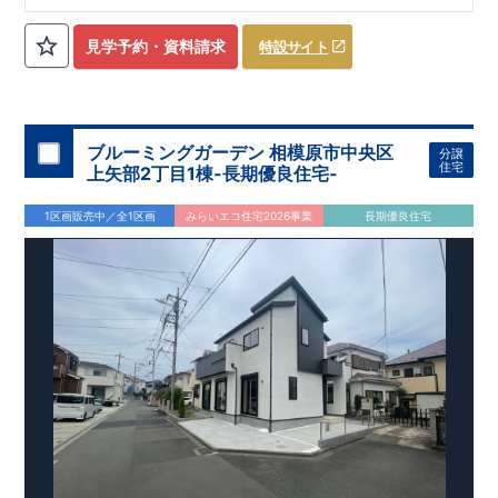
ローゼット】
私服通勤でお洋服をたくさんお持ちの方や、
流行ファッション
見学予約・資料請求
特設サイト
​​
がお好きな方にもおすすめ
♪
【全居室クローゼット完備】
​​
お子様のお洋服の収納にも困らない
☆
【２階の廊下収納】
​
生活感の出る掃除機や、
日用品などのアイテムを目隠し収納が
​​
​
できる
♪
【床下収納】
【大容量シューズクローゼット】
などの、あったらうれしい収納完備
☆
ブルーミングガーデン 相模原市中央区
分譲
,
[2]
対面キッチンには、食洗器搭載
★
住宅
上矢部2丁目1棟-長期優良住宅-
”
”
配膳・後片付け
が便利な
対面キッチン
には、
生活感を感じさせない
ビルトイン食洗器
を搭載
1区画販売中／全1区画
みらいエコ住宅2026事業
長期優良住宅
,
[4]
上部吹抜け
明るく開放的な空間を演出
♪
◎
暮らしに寄り添う住環境
◎
～徒歩圏内～
教育環境
／コンビニ
/
ドラッグストア
／
公園
■周辺環境■
【教育施設】
593m
8
​
せんだん保育園 約
（徒歩
分）
新磯保育園 約
784m
10
715m
9
​
​相陽中
（徒歩
分）
新磯小学校 約
（徒歩
分）
学
m
25
​
校 約2000
（徒歩
分）
【買い物施設】
556m
7
​
ローソン相模原磯部店 約
（徒歩
分）
ファミリーマート
1100m
4
​
座間一丁目店 約
（徒歩
1
分）
ドラッグセイムス座間