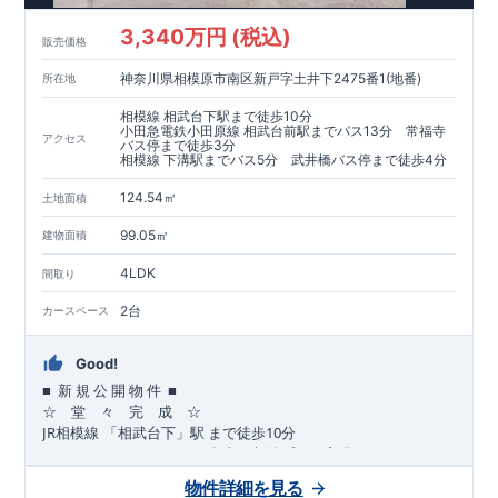
​​↓↓クリックで詳細ご紹介
3,340万円 (税込)
​◆耐震＋制震。
東栄セーフティーダンパー
標準装備◆
販売価格
​大きな揺れから家を守るだけではなく揺れそのものを軽減
神奈川県相模原市南区新戸字土井下2475番1(地番)
所在地
​建築基準法に定められた、「数百年に一度発生する地震に対し
て、倒壊、崩壊しない」
相模線 相武台下駅まで徒歩10分
​という基準から、さらに1.5倍の耐震力を達成しています。
小田急電鉄小田原線 相武台前駅までバス13分 常福寺
アクセス
バス停まで徒歩3分
相模線 下溝駅までバス5分 武井橋バス停まで徒歩4分
注文住宅のような個性あふれる間取り、
​住宅品質を担保しながらも
コストパフォーマンスの高さ
がブル
124.54㎡
土地面積
ーミングガーデンの魅力です。
「ここまでやってこの価格」
をぜひ体験してください。
99.05㎡
建物面積
4LDK
間取り
2台
カースペース
Good!
■
■
新
規
公
開
物
件
☆ 堂 々 完 成 ☆
JR
10
​
相模線
「相武台下」駅
まで
徒歩
分
,
☆
おすすめポイント
☆
[1]
多彩な収納プラン完備
★
【玄関土間収納】
物件詳細を見る
​​
スーツケースやベビーカーの収納にも便利
♪
【ウォークインク