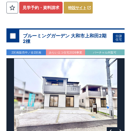
を気にせず過ごせるお子様やペットの遊び
​
​ スペースや、
見学予約・資料請求
特設サイト
DIY
・お友達とのおしゃべり空間に！
​ ​
・混みがちな朝でも家族
と共有して使える
​
ワイド洗面
は、デザインもオシャレで
​
・
お車好きの方やお客様がよく来られる方！
​
駐車場を
4
台
分
ホテルライクな
洗面室
に！
確保（車種による）！
道路から建物まで距離があるので
通行人の視線が気になら
ない！
ブルーミングガーデン 大和市上和田2期
分譲
・
書斎
は仕事や趣味の部屋だけでなく、
​ ストーブや扇風機な
住宅
2棟
どの季節モノ、 ​ 家族の衣類など収納スペースとしても ​ 使
える便利な空間！ ​ ​
・
奥行のある
インナーバルコニー
は
​
雨が
2区画販売中／全2区画
みらいエコ住宅2026事業
バーチャル内覧可
降り込みにくいので、
スマートフォンで見やすい特設サイトはこちら
​ 急な天気の変化にも対応できる！
https://www.e-blooming.com/bukken/83975016/