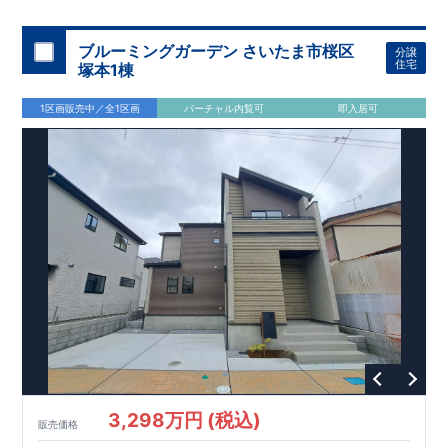
スモス 徒歩約
10
分
・クスリのアオキ 徒歩約
10
分
・ビバモール
加須 徒歩
13
分
間取りのポイント
ブルーミングガーデン さいたま市桜区
分譲
LDK
約
19.5
帖
​陽当たりよく開放
■ 1
号棟
のゆとりあるリビング
住宅
塚本1棟
感があります。
■
共通
1区画販売中／全1区画
バーチャル内覧可
即入居可
・主寝室は将来仕切れる可変型プラン
・
2
階洋室
2
部屋にウォー
クインクローゼット設置
住宅設備のポイント
■
太陽光発電（フラットプラン）採用
月額サービス料
0
円で利用可
能
■
ホテルライクで実用的な洗面空間
（
オープンサニタリーirodori
/
詳細ページへ）
家計にやさしい住宅性能
■
長期優良住宅
住宅ローン控除額の優遇、
固定資産税の減額期間
延長など
税制面でのメリットが受けられます。
■
耐震等級
３
＋
制震ダンパー
建築基準法の
1.5
倍の耐震性。
地震保
険の割引（最大
50
％）対象です。
​ ​
​
現地のご案内・資料請求 受付中
■完成済みにつき、
実際の
​
​
建物・設備・間取りを
現地にてご確認いただけます。
ま
ずはお気軽にお問い合わせください。
3,298万円 (税込)
TEL
：
0120-44-1081
販売価格
（
9:30
～
18:30
／火水曜休み）
スマートフォンで見やすい特設サイトはこちら