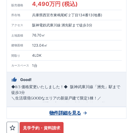
4,490万円 (税込)
販売価格
兵庫県西宮市東鳴尾町２丁目134番13(地番)
所在地
阪神電鉄武庫川線 洲先駅まで徒歩3分
アクセス
76.70㎡
土地面積
123.04㎡
建物面積
4LDK
間取り
1台
カースペース
Good!
​
◆8/3
価格変更いたしました！◆
阪神武庫川線
「洲先」
駅まで
​
徒歩
3
分
＼生活環境
GOOD
なエリアの新築戸建て限定1棟！／
・4
LDK
→5
LDK
へ
間取り変更可能
・衣類の収納に便利な
ウォー
クインクローゼット
・2部屋から行き来できる
続きバルコニー
物件詳細を見る
・デザインと機能性を兼ね備えた
オープンサニタリー
irodori
・
​
リビング全体を見渡せる
・網戸
11万円
(
税込
)
で設置可能！
対面キッチン
（オプション）
・お買い物施設（関西ス
​
ーパー）
↓クリックすると特設ページにジャンプします↓
徒歩10分
(
約787ｍ
)
見学予約・資料請求
2024
年グッドデザイン賞
3
プロジェクト同時受賞
○
・
「木造