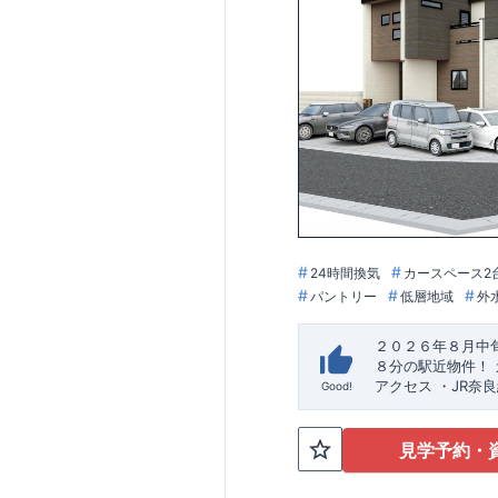
24時間換気
カースペース2
パントリー
低層地域
外
２０２６年８月中
８分の駅近物件！
アクセス
​・JR
Good!
ケーション
​（株）東栄住宅 
・城陽
園しらとり幼稚園ま
１０分
​〇この物
見学予約・
ンクローゼット！
​
性共に高くて使い