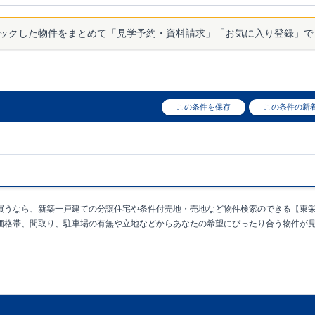
品等、すっきり収納が行える備蓄倉庫！
​②号棟
​
・キッチン裏の勝手口
出しをスムーズに行う事が出来ます！
​​
・収納力とデザイン性に優れたワイ
に奥行きを与え解放感が感じられる勾配天井！
​・かさばる季節ものの衣類
ックした物件をまとめて「見学予約・資料請求」「お気に入り登録」で
出来るロフト付き！ ​・2ヶ所にバルコニーがあるので、洗濯物が多い時でも
軽にご連絡ください！
この条件を保存
この条件の新
買うなら、新築一戸建ての分譲住宅や条件付売地・売地など物件検索のできる【東
価格帯、間取り、駐車場の有無や立地などからあなたの希望にぴったり合う物件が