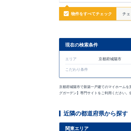
す！
​
・食品や日用
は、料理後のゴミ
ド洗面台！
​
・空間
物件をすべてチェック
チェ
や、家具等を収納
安心です！
​
​お気
現在の検索条件
エリア
京都府城陽市
こだわり条件
京都府城陽市で新築一戸建てのマイホームを
グガーデン】専門サイトをご利用ください。
近隣の都道府県から探す
関東エリア