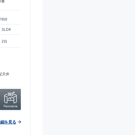
2番
16分
3LDK
2台
配天井
詳細を見る