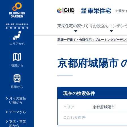
企業サ
東栄住宅の家づくり
お役立ちコンテン
地震に強い東栄住宅！ブルーミングガーデンは全棟住宅性能評価最高等級を取得！
「暮らしを豊かに」「帰ってきたくなる家」「お家時間を充実させたい」その想いから自社の設計士がお客様のニーズを反映した住み心地の良い新たな仕様を定期的にお届けしていきます。
設計から完成まで、国が定めた第三者機関が住宅性能を評価します
不動産（新築一戸建て・土地・条件付売地）購入は、各種手続きや見慣れない言葉などがたくさんあります。そんな不安もスッキリ解消！
東栄住宅に関する大切なキーワードの意味を一覧から見ることができます。
自社設計士考案の新仕様プロジェクト始動！
揺れに耐えるだけではなく、揺れ自体を低減し
ブルーミングガーデンは全棟住宅性能表示制度
家づくりのプロである業者さん、内情を知り尽くした東栄住宅の社員にも
現地見学するとメリットいっぱい！気になる物
家づくりのプロにも選ばれています
もっと暮らし快適プロジェクト
新築一戸建て・分譲住宅（ブルーミングガーデン）
エリアから
京都府城陽市
地図から
路線から
現在の検索条件
月々の支払
い額から
エリア
京都府城陽市
テーマから
こだわり条件
支店・営業
所から