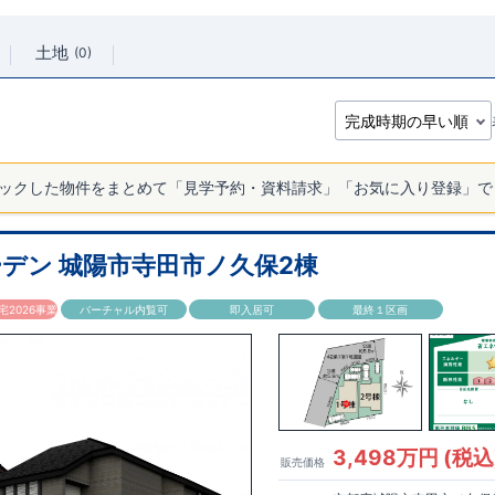
土地
0
ックした物件をまとめて「見学予約・資料請求」「お気に入り登録」で
デン 城陽市寺田市ノ久保2棟
2026事業
バーチャル内覧可
即入居可
最終１区画
3,498万円 (税込
販売価格