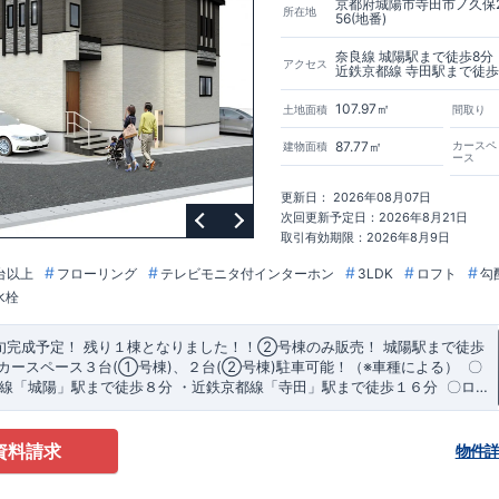
京都府城陽市寺田市ノ久保
所在地
56(地番)
奈良線 城陽駅まで徒歩8分
アクセス
近鉄京都線 寺田駅まで徒歩
107.97㎡
土地面積
間取り
87.77㎡
カースペ
建物面積
ース
更新日： 2026年08月07日
次回更新予定日：2026年8月21日
取引有効期限：2026年8月9日
台以上
フローリング
テレビモニタ付インターホン
3LDK
ロフト
勾
水栓
旬完成予定！
​
残り１棟となりました！！②号棟のみ販売！
​城陽駅まで徒歩
​カースペース３台(①号棟)、２台(②号棟)駐車可能！（※車種による）
​〇
奈良線「城陽」駅まで徒歩８分 ​・近鉄京都線「寺田」駅まで徒歩１６分
​〇ロ
京都営業所
市立寺田小学校まで徒歩７分 ​・城陽市立城陽中学校まで徒歩９分 ​・明和学
​TEL:075-394-5350
​定休日：火・水・年末年始など
で徒歩６分 ​・しいの区保育園まで徒歩８分 ​・寺田南学童保育所まで徒歩
件のおすすめ
​①号棟
​​
​・季節物の衣類までたっぷり収納が行えるウォークイ
資料請求
物件
・雨天時に安心な室内物干し付き！
​​​
・ワイド洗面台は、機能性・デザイン
やすいです！
​​
・2階の4段の可動棚は、日用品の収納スペース等に役立ちま