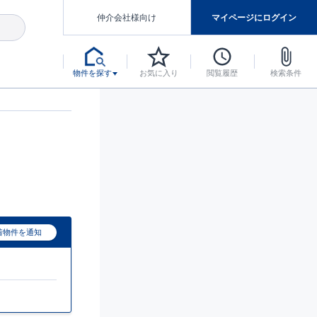
仲介会社様向け
マイページにログイン
物件を探す
お気に入り
閲覧履歴
検索条件
アした認定住宅です。
マンスには自信があります。
デザインテイストごとにサブブランドを開設し、意匠性の高い住宅を、よりわかりやすく、手の届きやすい形でご提案していきます。
東栄住宅では、お引渡し後最大10回の無料定期点検と最大60年間の品質保証を実施しています。
当サイトについて、ブルーミングガーデンシリーズに関して、東栄ホームサービス株式会社について。
デザインで、分譲住宅を変えていく。
着物件を通知