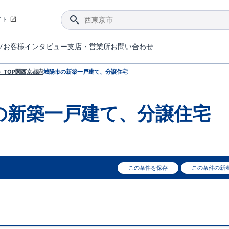
イト
ツ
お客様インタビュー
支店・営業所
お問い合わせ
てダメージを抑える制震技術。
4分野6項目で最高等級を取得！
ブルーミングガーデンは選ばれています。
件があったら行ってみよう！
ブルーミングガーデンは全棟で断熱等性能等級の「5」以上を標準取得しています。
東栄住宅では、地盤に特化した造成部門を社内に設置しお客様が安心して暮らせる土地をご提供するために、様々な取り組みを行っています。
声を大きくしてお伝えすることではないけど、実際に住んでみるとわかってくる。ブルーミングガーデンがこだわる「暮らしやすさ」を少しだけご紹介。
住宅にまつわるコラム。エリアから、キーワードから検索ができます。
室内空間を快適に保つ断熱性能
｢良い家を作って、きちんと手入れをして、長く大切に使う｣ことを目的とした、国が定めた7つの技術基準をクリ
ここまでやって低価格。コストパフォー
東栄住宅の特徴のひとつが自社一貫体制。土地の仕入れからお客様のご入居まで、東栄住宅のスタッフが携わっています。
東栄住宅の『分譲住宅』、『注文住宅』をご紹介いただくことでご紹介者様・ご成約いただいたお客様双方に特典をお贈りします。
TOP
関西
京都府
城陽市
の新築一戸建て、分譲住宅
の新築一戸建て、分譲住宅
この条件を保存
この条件の新