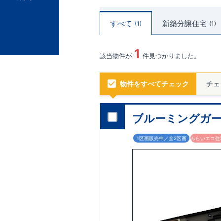
すべて
新築分譲住宅
1
1
1
該当物件が
件見つかりました。
物件をすべてチェック
チェ
ブルーミングガー
1区画販売中／全2区画
みらいエコ住宅