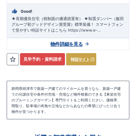
Good!
★長期優良住宅（税制面の優遇措置有） ★制震ダンパー（飯田
グループ初グッドデザイン賞受賞）標準装備！
スマートフォン
で見やすい特設サイトはこちら
https://www.e-
blooming.com/bukken/65075029/
物件詳細を見る
見学予約・資料請求
特設サイト
静岡県焼津市で新築一戸建てのマイホームを買うなら、新築一戸建
ての分譲住宅や条件付売地・売地など物件検索のできる【東栄住宅
のブルーミングガーデン】専門サイトをご利用ください。価格帯、
間取り、駐車場の有無や立地などからあなたの希望にぴったり合う
物件が見つかります。