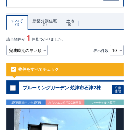
すべて
新築分譲住宅
土地
1
1
0
1
該当物件が
件見つかりました。
表示件数
物件をすべてチェック
ブルーミングガーデン 焼津市石津2棟
分譲
住宅
2区画販売中／全2区画
みらいエコ住宅2026事業
バーチャル内覧可