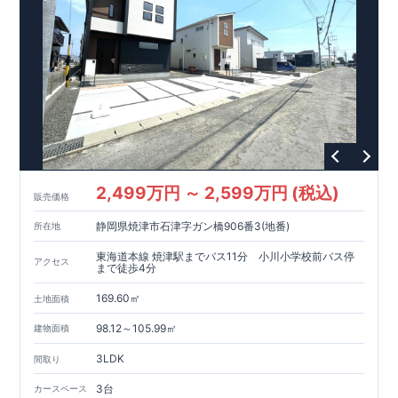
2,499万円 ～ 2,599万円 (税込)
販売価格
静岡県焼津市石津字ガン橋906番3(地番)
所在地
東海道本線 焼津駅までバス11分 小川小学校前バス停
アクセス
まで徒歩4分
169.60㎡
土地面積
98.12～105.99㎡
建物面積
3LDK
間取り
3台
カースペース