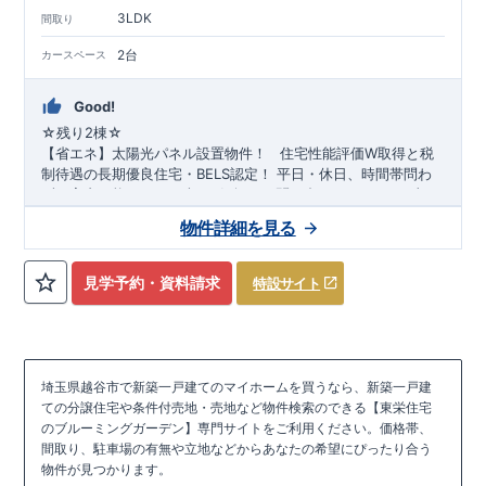
3LDK
間取り
2台
カースペース
Good!
☆残り
2
棟☆
​ ​
【省エネ】太陽光パネル設置物件！
​ ​
住宅性能評価W取得と税
制待遇の長期優良住宅・BELS認定！
平日・休日、時間帯問わ
ずご案内可能です!
まずはお気軽にお問い合わせください!
東武
スカイツリーライン
蒲生小学校
徒歩14分、
「新越谷」
南中学校
駅徒歩14分
徒歩13分! お子様の通学も安心
！
​
JR武蔵野線
「南越
物件詳細を見る
谷」
です♪
駅徒歩14分
◎物件のポイント
！
敷地は、
39坪～
!
駐車スペースは『
2
台
』!
教育施設、スーパー、コンビニ、病院、公園など
徒歩14
分
◆収納も沢山あります！
以内
​
・小型自転車やベビーカーなど玄関が
見学予約・資料請求
特設サイト
スッキリ片付く
『玄関土間収納』
（号棟による）
​
・キッチン用
品や備蓄品など保管出来る
『パントリー』
（号棟による）
◆こ
だわりの内装！
スマートフォンで見やすい特設サイトはこちら
・LDKは
空間演出した折り上げ天井
・開放感の
ある
https://www.e-blooming.com/bukken/20075023/
『アイランド風オープンキッチン』
​
・2階の主寝室は、仕
切れる
『主寝室可変型』
タイプです
​​
・突然の来客にも対応でき
埼玉県越谷市で新築一戸建てのマイホームを買うなら、新築一戸建
る
『和室』
（号棟による）
◆便利な設備！
・掃除に便利な
ての分譲住宅や条件付売地・売地など物件検索のできる【東栄住宅
『バルコニー水栓』
・雨の日でも洗濯物が干せる
『室内物干』
のブルーミングガーデン】専門サイトをご利用ください。価格帯、
・梅雨時や花粉の時期のお洗濯も安心
『浴室乾燥暖房機』
間取り、駐車場の有無や立地などからあなたの希望にぴったり合う
物件が見つかります。