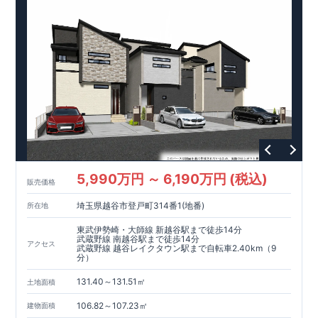
5,990万円 ～ 6,190万円 (税込)
販売価格
埼玉県越谷市登戸町314番1(地番)
所在地
東武伊勢崎・大師線 新越谷駅まで徒歩14分
武蔵野線 南越谷駅まで徒歩14分
アクセス
武蔵野線 越谷レイクタウン駅まで自転車2.40km（9
分）
131.40～131.51㎡
土地面積
106.82～107.23㎡
建物面積