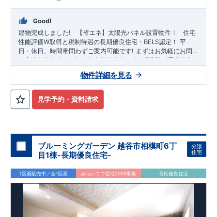
Good!
建物完成しました!
​ ​ ​
【省エネ】太陽光パネル設置物件！
​ ​
住宅
性能評価W取得と税制待遇の長期優良住宅・BELS認定！
平
日・休日、時間帯問わずご案内可能です!
まずはお気軽にお問
い合わせください!
平方小学校
徒歩11分、
東武スカイツリーライン
平方中学校
徒歩19分! お子様の通学も安
「武里」
駅徒歩11
分・
心です♪
「せんげん台」
◎物件のポイント
駅徒歩20分
敷地は、
！
38坪
!
駐車スペースは『
2
物件詳細を見る
台
』!
小学校、幼稚園、保育園、スーパー、コンビニ、クリニックな
ど
徒歩14分
以内
◆収納も沢山あります！
​
・小型自転車やベビ
見学予約・資料請求
ーカーなど玄関がスッキリ片付く
『玄関土間収納』
​
・キッチン
用品や備蓄品など保管出来る
『パントリー』
​
◆こだわりの内
装！
・LDKは
空間演出した折り上げ天井
・開放感のある
『アイ
ランド風オープンキッチン』
・2階の主寝室は、仕切れる
『主
寝室可変型』
タイプです
◆便利な設備！
​
・一時的なごみ置き
ブルーミングガーデン 越谷市相模町6丁
分譲
場としても便利な
『勝手口』
・掃除に便利な
『バルコニー水
住宅
目1棟-長期優良住宅-
栓』
・雨の日でも洗濯物が干せる
『室内物干』
・梅雨時や花
粉の時期のお洗濯も安心
『浴室乾燥暖房機』
1区画販売中／全1区画
みらいエコ住宅2026事業
長期優良住宅