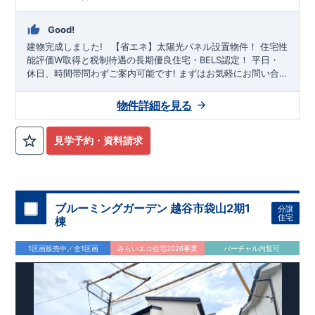
Good!
建物完成しました!
​ ​ ​
【省エネ】太陽光パネル設置物件！
住宅性
能評価W取得と税制待遇の長期優良住宅・BELS認定！
平日・
休日、時間帯問わずご案内可能です!
まずはお気軽にお問い合
わせください!
東武スカイツリーライン「
越谷レイクタウン
」
駅徒歩27分 自転車11分（2.50㎞）※実測による
大相模小学校
物件詳細を見る
徒歩12分、
大相模中学校
徒歩10分! お子様の通学も安心です♪
敷地は、
33坪
!
駐車スペースは『
2台
』! 教育施設、コンビニ、
病院、公園など
徒歩12分
以内
◆収納も沢山あります！
・季節
見学予約・資料請求
ものの収納に便利な
『ウォークインクローゼット』
・掃除機な
どが収納できる
『リビング収納』
◆こだわりの内装！
・LDKは
空間演出した折り上げ天井
・開放感のある
『アイランド風オー
プンキッチン』
◆便利な設備！
・掃除に便利な
『バルコニー
水栓』
ブルーミングガーデン 越谷市袋山2期1
・雨の日でも洗濯物が干せる
『室内物干』
・梅雨時や
分譲
住宅
花粉の時期のお洗濯も安心
棟
『浴室乾燥暖房機』
1区画販売中／全1区画
みらいエコ住宅2026事業
バーチャル内覧可