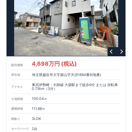
4,698万円 (税込)
販売価格
埼玉県越谷市大字袋山字天沼1684番6(地番)
所在地
東武伊勢崎・大師線 大袋駅まで徒歩9分 または 自転車
アクセス
0.75km（3分）
100.04㎡
土地面積
111.88㎡
建物面積
3LDK
間取り
2台
カースペース