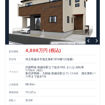
◇不要な中間マージンを抑えることで、コストダウンに努めて
います。
耐震等級
3
取得
もっと詳しく
◇国が定めた耐震等級で最高の
3
を取得建築基準法で定められ
た、｢数百年に一度発生する地震に対して、倒壊、崩壊しな
い。｣という基準から、さらに
1.5
倍の耐震力を達成していま
す。
安心の長期優良住宅！
もっと詳しく
◇東栄住宅は、全
7
つの技術基準のうち、
4
つの最高等級を取得
◇
長期優良住宅
とは、｢良い家を作って、きちんと手入れをし
て、長く大切に使う｣ことを目的とした認定制度。住宅ローン減
税、固定資産税などの税制優遇を受けられるだけでなく、中古
4,898万円 (税込)
市場でも、長期優良住宅が有利に働きます。
住宅性能評価ダブル取得！
もっと詳しく
販売価格
◇
設計住宅性能評価
：建物設計段階で、国が認めた第三機関が
埼玉県越谷市蒲生東町1878番13(地番)
所在地
評価しております。
◇
建設住宅性能評価
：評価を受けた図面通りに施工されている
武蔵野線 南越谷駅まで徒歩18分 または 自転車
か、建設までに計
4
回チェックが行われます。図面や書類上だ
1.70km（8分）
アクセス
東武伊勢崎・大師線 新越谷駅までバス4分 蒲生東町バ
けでなく、「現場の施工状況」を検査した上で、品質を保証し
ス停まで徒歩1分
ております
アフターサポート
もっと詳しく
◇
最大
60
年間の品質保証
、お引渡し後
最大
10
回の無料定期点検
99.49㎡
土地面積
を実施
◇お引渡しからが本当のお付き合いだと考え、アフターサービ
111.37㎡
建物面積
スを外部の業者に委託せず、東栄住宅グループ「東栄ホームサ
3LDK
ービス株式会社」にて責任をもって対応いたします。
間取り