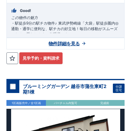
Good!
この物件の魅力
​
・駅徒歩
9
分の駅チカ物件
♪
東武伊勢崎線「大袋」駅徒歩圏内
◎
通勤・通学に便利な、駅チカの好立地！毎日の移動がスムーズ
になる、暮らしやすい住環境です。
​
・オプションではありません！標準搭載
食器洗浄乾燥機・
物件詳細を見る
繰り返す地震に強い制震ダンパー・玄関電子キー・浴室換気乾
燥機
​
見学予約・資料請求
アクセス
・「大袋」
駅まで自転車
分（
ｍ）
徒歩9分
3
750
,
ロケーション
・大袋小学校（徒歩
分）
5
・袋山保育園（徒歩
分）
5
ブルーミングガーデン 越谷市蒲生東町2
分譲
・マツモトキヨシ大袋駅西口店（徒歩
分）
7
住宅
期1棟
・セブンイレブン越谷大林（徒歩
分）
7
​ ​
東栄住宅ブルーミングガーデンのこだわりの家づくり
1区画販売中／全1区画
バーチャル内覧可
完成前
全棟自社一貫体制
もっと詳しく
◇誰が、何をしたか。が明確だからこそ、お客様の安心に繋が
ります。
◇設計、施工、営業が互いに協力しあい、最良のプランを提供
いたします。