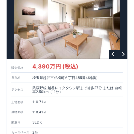
4,390万円 (税込)
販売価格
埼玉県越谷市相模町６丁目485番4(地番)
所在地
武蔵野線 越谷レイクタウン駅まで徒歩27分 または 自転
アクセス
車2.50km（11分）
110.71㎡
土地面積
118.41㎡
建物面積
3LDK
間取り
2台
カースペース