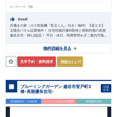
スを外部の業者に委託せず、東栄住宅グループ「東栄ホームサ
ービス株式会社」にて責任をもって対応いたします。
1台
カースペース
住まいの工夫をショート動画でご紹介中
■
ここをクリック
Good!
気になる！見たい！話を聞きたい！！
共働きの家（
ガス乾燥機『乾太くん』付き
）物件
!
​ ​
【省エネ】
ぜひ一度ご相談ください！ 「少し見てみたい」「話だけ聞いて
太陽光パネル設置物件！
住宅性能評価W取得と税制待遇の長期
みたい」といった段階でも大歓迎です。 お子さま連れでのご見
優良住宅・BELS認定！
平日・休日、時間帯問わずご案内可能
学はもちろん、資金計画や住宅ローンについてのご相談も丁寧
です!
スマートフォンで見やすい特設サイトはこちら
まずはお気軽にお問い合わせください!
東武スカイツリー
大宮営業所までお気軽にどうぞ。
に対応いたします。 ​
ライン「
https://www.e-blooming.com/bukken/20075025/
大袋
」駅徒歩28分!
弥栄小学校
徒歩15分、
新栄中学校
【
TEL
：
0120-0038-63
】
物件詳細を見る
受付時間：
9:30
～
18:30
徒歩8分! お子様の通学も安心です♪
敷地は、
28坪
!
駐車スペー
※火曜・水曜定休
スは『
1台
』! 教育施設、スーパー、コンビニ、病院、公園など
徒歩15分
以内
◆収納も沢山あります！
・普段から使用するキ
見学予約・資料請求
特設サイト
ッチン用品や保存食など保管に便利な
『パントリー
』
◆こだわ
りの内装！
・LDKは
空間演出した折り上げ天井
・リビング全体
を見渡せる
『ペニンシュラキッチンハイクラス』
​
・デザイン性
があり高級感のある空間を演出
『グラビオエッジ』
・洗面台に
は洗練されたデザイン＋清潔感を保ちやすい
『フルフラットカ
ブルーミングガーデン 越谷市登戸町3
分譲
ウンター』
​
◆便利な設備！
・掃除に便利な
『バルコニー水
住宅
棟-長期優良住宅-
栓』
・雨の日でも洗濯物が干せる
『室内物干』
・梅雨時や花
粉の時期のお洗濯も安心
『ガス乾燥機 乾太くん』
2区画販売中／全3区画
みらいエコ住宅2026事業
長期優良住宅