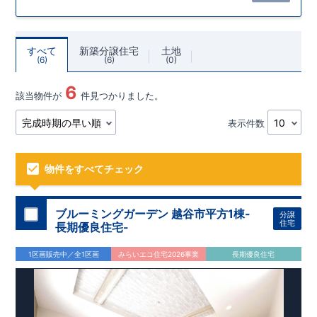
すべて
新築分譲住宅
土地
6
6
0
6
該当物件が
件見つかりました。
表示件数
物件をすべてチェック
ブルーミングガーデン 越谷市平方1棟-
分譲
住宅
長期優良住宅-
1区画販売中／全1区画
みらいエコ住宅2026事業
長期優良住宅