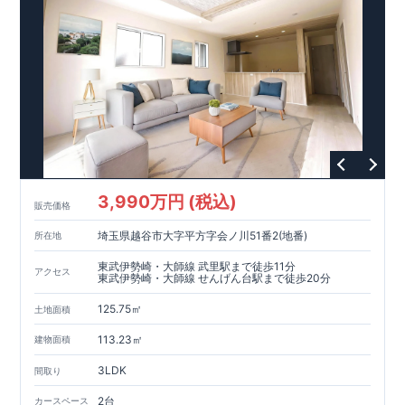
3,990万円 (税込)
販売価格
埼玉県越谷市大字平方字会ノ川51番2(地番)
所在地
東武伊勢崎・大師線 武里駅まで徒歩11分
アクセス
東武伊勢崎・大師線 せんげん台駅まで徒歩20分
125.75㎡
土地面積
113.23㎡
建物面積
3LDK
間取り
2台
カースペース