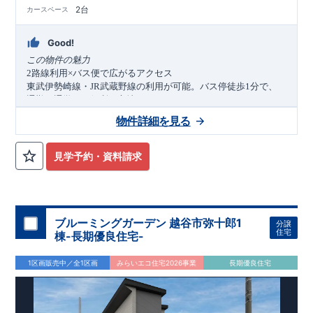
■
当社こだわりの空間アイディアをショート動画でご紹介して
2台
カースペース
います。
ここをクリック
​
気になる！見たい！話を聞きたい！！
大宮営業所へまずはお気軽にお電話ください♪
Good!
お電話なら素早くご相談等の日程調整が可能です
この物件の魅力
【
TEL
：
0120-0038-63
】 （
9:30
～
18:30
火曜、水曜休み）
路線利用
バス便で広がるアクセス
2
×
東武伊勢崎線・
武蔵野線の利用が可能。バス停徒歩
分で、
JR
1
通勤・通学にも便利な立地です。
生活利便施設が整う暮らしやすい環境
物件詳細を見る
スーパーやコンビニ、医療施設、公園が徒歩圏内に充実。日常
生活が快適に完結する住環境です。
家族の暮らしを支える機能的な住まい
見学予約・資料請求
ビルトインガレージや室内物干し、ワイドバルコニーを採用。
可変型プランで将来にも対応し、快適な暮らしを実現しま
4LDK
す。
アクセス
ブルーミングガーデン 越谷市弥十郎1
分譲
東武伊勢崎線
「新越谷」
駅
バス
分
バス停
「蒲生東町」
徒歩
分
4
1
住宅
棟-長期優良住宅-
武蔵野線
「南越谷」
駅
自転車
分 徒歩
分
JR
8
18
ロケーション
1区画販売中／全1区画
みらいエコ住宅2026事業
長期優良住宅
・川柳小学校（徒歩
分）
11
・南中学校（徒歩
分）
8
・セブンイレブン越谷登戸町店（徒歩
分）
5
・さくら薬局越谷蒲生店（徒歩
分）
9