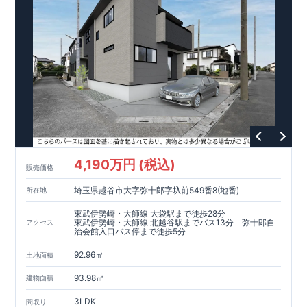
・蒲生公園（徒歩
分）
​ ​
7
東栄住宅ブルーミングガーデンのこだわりの家づくり
全棟自社一貫体制
もっと詳しく
◇誰が、何をしたか。が明確だからこそ、お客様の安心に繋が
ります。
◇設計、施工、営業が互いに協力しあい、最良のプランを提供
いたします。
◇不要な中間マージンを抑えることで、コストダウンに努めて
います。
耐震等級
3
取得
もっと詳しく
◇国が定めた耐震等級で最高の
3
を取得建築基準法で定められ
た、｢数百年に一度発生する地震に対して、倒壊、崩壊しな
4,190万円 (税込)
い。｣という基準から、さらに
1.5
倍の耐震力を達成していま
販売価格
す。
住宅性能評価ダブル取得！
もっと詳しく
埼玉県越谷市大字弥十郎字圦前549番8(地番)
所在地
◇
設計住宅性能評価
：建物設計段階で、国が認めた第三機関が
評価しております。
東武伊勢崎・大師線 大袋駅まで徒歩28分
◇
建設住宅性能評価
：評価を受けた図面通りに施工されている
東武伊勢崎・大師線 北越谷駅までバス13分 弥十郎自
アクセス
治会館入口バス停まで徒歩5分
か、建設までに計
4
回チェックが行われます。図面や書類上だ
けでなく、「現場の施工状況」を検査した上で、品質を保証し
92.96㎡
土地面積
ております
アフターサポート
もっと詳しく
◇
最大
60
年間の品質保証
、お引渡し後
最大
10
回の無料定期点検
93.98㎡
建物面積
を実施
◇お引渡しからが本当のお付き合いだと考え、アフターサービ
3LDK
間取り